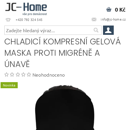
0 Kč
info@jc-home.cz
+420 792 324 545
CHLADICÍ KOMPRESNÍ GELOVÁ
MASKA PROTI MIGRÉNĚ A
ÚNAVĚ
Neohodnoceno
Novinka