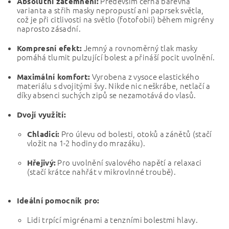
Především černá barevná
Absolutní zatemnění:
varianta a střih masky nepropustí ani paprsek světla,
což je při citlivosti na světlo (fotofobii) během migrény
naprosto zásadní.
Jemný a rovnoměrný tlak masky
Kompresní efekt:
pomáhá tlumit pulzující bolest a přináší pocit uvolnění.
Vyrobena z vysoce elastického
Maximální komfort:
materiálu s dvojitými švy. Nikde nic neškrábe, netlačí a
díky absenci suchých zipů se nezamotává do vlasů.
Dvojí využití:
Pro úlevu od bolesti, otoků a zánětů (stačí
Chladicí:
vložit na 1-2 hodiny do mrazáku).
Pro uvolnění svalového napětí a relaxaci
Hřejivý:
(stačí krátce nahřát v mikrovlnné troubě).
Ideální pomocník pro:
Lidi trpící migrénami a tenzními bolestmi hlavy.