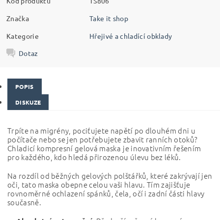
Kód produktu
TS806
Značka
Take it shop
Kategorie
Hřejivé a chladící obklady
Dotaz
POPIS
DISKUZE
Trpíte na migrény, pociťujete napětí po dlouhém dni u
počítače nebo se jen potřebujete zbavit ranních otoků?
Chladicí kompresní gelová maska
je inovativním řešením
pro každého, kdo hledá přirozenou úlevu bez léků.
Na rozdíl od běžných gelových polštářků, které zakrývají jen
oči, tato maska obepne celou vaši hlavu. Tím zajišťuje
rovnoměrné ochlazení spánků, čela, očí i zadní části hlavy
současně.