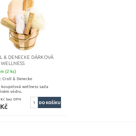
L & DENECKE DÁRKOVÁ
 WELLNESS
dem
(2 ks)
a:
Croll & Denecke
 koupelová wellness sada
ěném vědru.
453,72 Kč bez DPH
 Kč