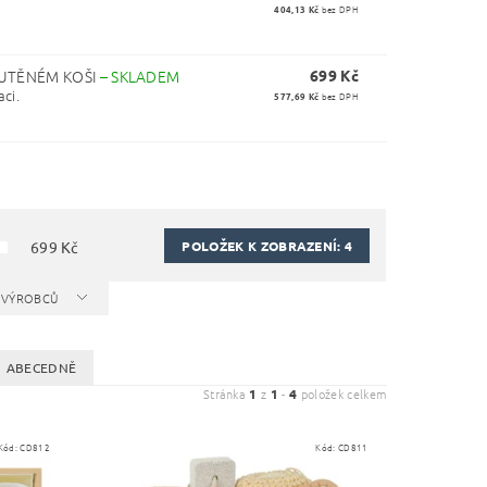
404,13 Kč
bez DPH
OUTĚNÉM KOŠI
–
SKLADEM
699 Kč
ci.
577,69 Kč
bez DPH
POLOŽEK K ZOBRAZENÍ:
4
699
Kč
A VÝROBCŮ
ABECEDNĚ
Stránka
1
z
1
-
4
položek celkem
Kód:
CD812
Kód:
CD811