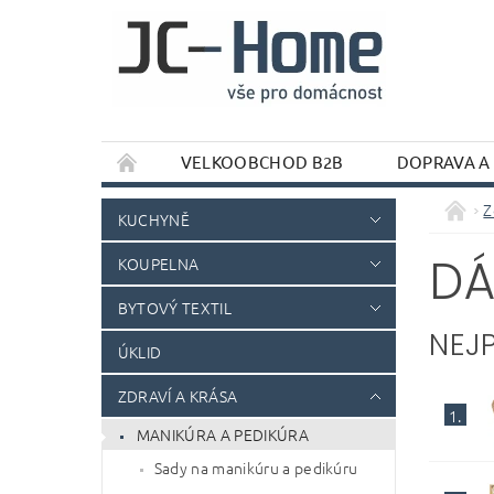
VELKOOBCHOD B2B
DOPRAVA A
Z
KUCHYNĚ
DÁ
KOUPELNA
BYTOVÝ TEXTIL
NEJ
ÚKLID
ZDRAVÍ A KRÁSA
1.
MANIKÚRA A PEDIKÚRA
Sady na manikúru a pedikúru