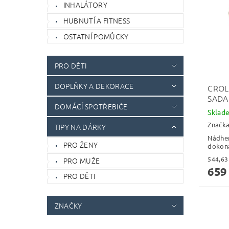
INHALÁTORY
HUBNUTÍ A FITNESS
OSTATNÍ POMŮCKY
PRO DĚTI
DOPLŇKY A DEKORACE
CROL
SADA
DOMÁCÍ SPOTŘEBIČE
Skla
Značk
TIPY NA DÁRKY
Nádher
PRO ŽENY
dokona
PRO MUŽE
659
PRO DĚTI
ZNAČKY