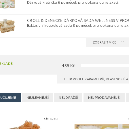
Dárková krabička 6 pomůcek pro dokonalou relaxaci.
CROLL & DENECKE DÁRKOVÁ SADA WELLNESS V PR
Exklusivní koupelová sada 8 pomůcek pro dokonalou relaxa
ZOBRAZIT VÍCE
SKLADĚ
489
Kč
FILTR PODLE PARAMETRŮ, VLASTNOSTÍ 
UČUJEME
NEJLEVNĚJŠÍ
NEJDRAŽŠÍ
NEJPRODÁVANĚJŠÍ
Kód:
CD813