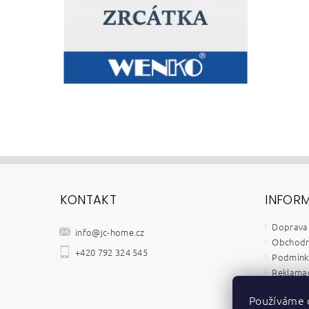
KONTAKT
INFOR
Doprava 
info
@
jc-home.cz
Obchodn
+420 792 324 545
Podmínky
Reklamač
Velkoob
Používáme 
Kontakt