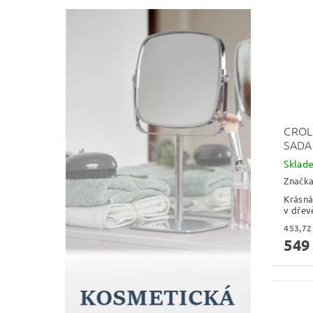
CROL
SADA
Skla
Značk
Krásná
v dřev
549