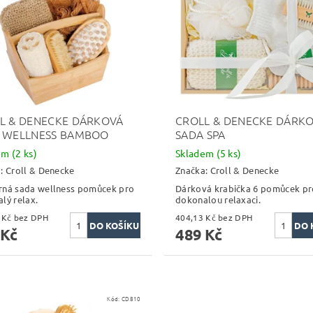
L & DENECKE DÁRKOVÁ
CROLL & DENECKE DÁRK
 WELLNESS BAMBOO
SADA SPA
dem
(2 ks)
Skladem
(5 ks)
a:
Croll & Denecke
Značka:
Croll & Denecke
ná sada wellness pomůcek pro
Dárková krabička 6 pomůcek pr
lý relax.
dokonalou relaxaci.
544,63 Kč bez DPH
404,13 Kč bez DPH
 Kč
489 Kč
Kód:
CD810