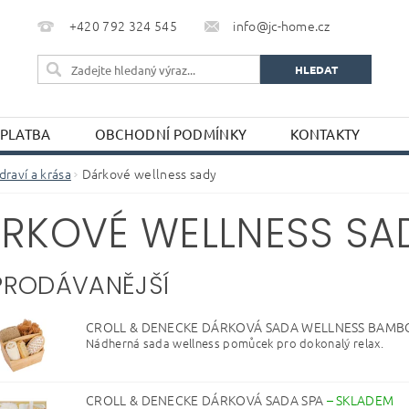
+420 792 324 545
info@jc-home.cz
 PLATBA
OBCHODNÍ PODMÍNKY
KONTAKTY
draví a krása
Dárkové wellness sady
RKOVÉ WELLNESS SA
PRODÁVANĚJŠÍ
CROLL & DENECKE DÁRKOVÁ SADA WELLNESS BAM
Nádherná sada wellness pomůcek pro dokonalý relax.
CROLL & DENECKE DÁRKOVÁ SADA SPA
–
SKLADEM