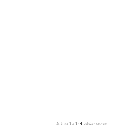
Stránka
1
z
1
-
4
položek celkem