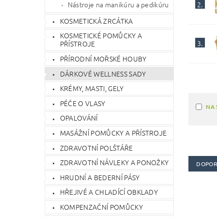
2.
Nástroje na manikúru a pedikúru
KOSMETICKÁ ZRCÁTKA
KOSMETICKÉ POMŮCKY A
3.
PŘÍSTROJE
PŘÍRODNÍ MOŘSKÉ HOUBY
DÁRKOVÉ WELLNESS SADY
KRÉMY, MASTI, GELY
PÉČE O VLASY
NA 
OPALOVÁNÍ
MASÁŽNÍ POMŮCKY A PŘÍSTROJE
ZDRAVOTNÍ POLŠTÁŘE
ZDRAVOTNÍ NÁVLEKY A PONOŽKY
DOPOR
HRUDNÍ A BEDERNÍ PÁSY
HŘEJIVÉ A CHLADÍCÍ OBKLADY
KOMPENZAČNÍ POMŮCKY