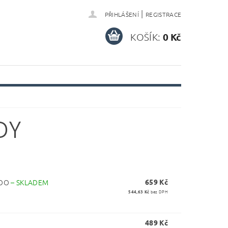
|
PŘIHLÁŠENÍ
REGISTRACE
KOŠÍK:
0 Kč
DY
BOO
–
SKLADEM
659 Kč
544,63 Kč
bez DPH
489 Kč