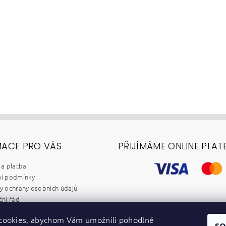
MACE PRO VÁS
PŘIJÍMÁME ONLINE PLAT
a platba
í podmínky
 ochrany osobních údajů
ní řád
chod B2B
cookies, abychom Vám umožnili pohodlné
y
SO