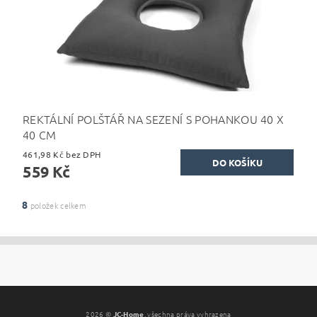
REKTÁLNÍ POLŠTÁŘ NA SEZENÍ S POHANKOU 40 X
40 CM
461,98 Kč bez DPH
559 Kč
8
položek celkem
2026 ©
JC-Home
, všechna práva vyhrazena