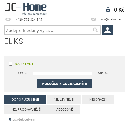
0 Kč
info@jc-home.cz
+420 792 324 545
ELIKS
NA SKLADĚ
349
Kč
589
Kč
POLOŽEK K ZOBRAZENÍ:
8
DOPORUČUJEME
NEJLEVNĚJŠÍ
NEJDRAŽŠÍ
NEJPRODÁVANĚJŠÍ
ABECEDNĚ
8
položek celkem