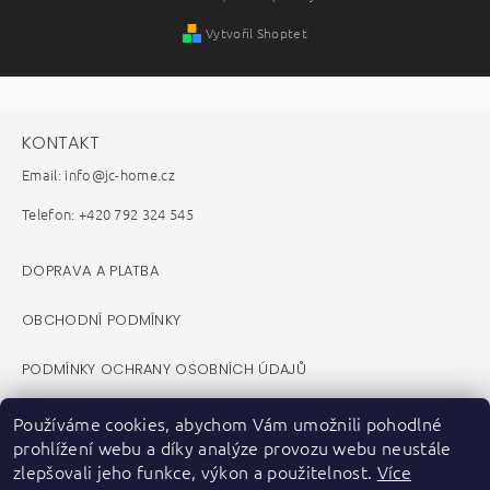
Vytvořil Shoptet
KONTAKT
Email: info@jc-home.cz
Telefon: +420 792 324 545
DOPRAVA A PLATBA
OBCHODNÍ PODMÍNKY
PODMÍNKY OCHRANY OSOBNÍCH ÚDAJŮ
REKLAMAČNÍ ŘÁD
Používáme cookies, abychom Vám umožnili pohodlné
prohlížení webu a díky analýze provozu webu neustále
VELKOOBCHOD B2B
zlepšovali jeho funkce, výkon a použitelnost.
Více