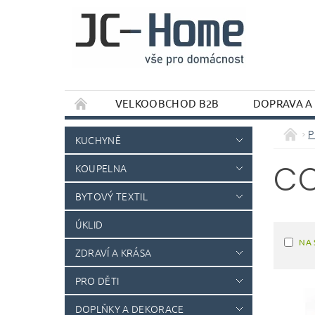
VELKOOBCHOD B2B
DOPRAVA A
P
KUCHYNĚ
CO
KOUPELNA
BYTOVÝ TEXTIL
ÚKLID
NA 
ZDRAVÍ A KRÁSA
PRO DĚTI
DOPLŇKY A DEKORACE