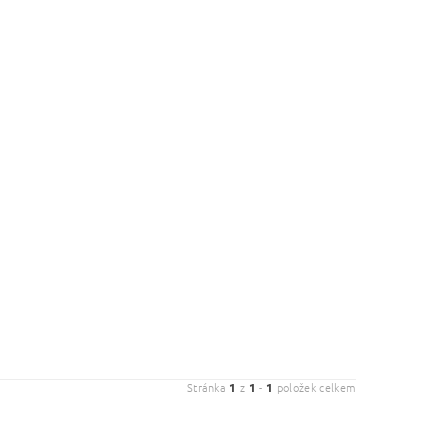
Stránka
1
z
1
-
1
položek celkem