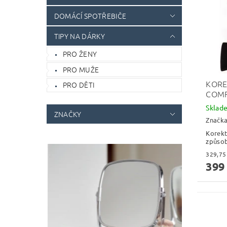
DOMÁCÍ SPOTŘEBIČE
TIPY NA DÁRKY
PRO ŽENY
PRO MUŽE
KORE
PRO DĚTI
COMF
Skla
ZNAČKY
Značk
Korekt
způsob
399