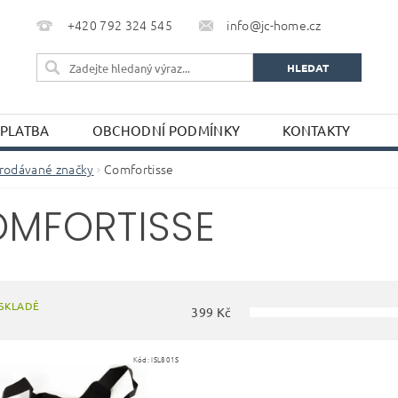
+420 792 324 545
info@jc-home.cz
 PLATBA
OBCHODNÍ PODMÍNKY
KONTAKTY
rodávané značky
Comfortisse
MFORTISSE
SKLADĚ
399
Kč
Kód:
ISL801S