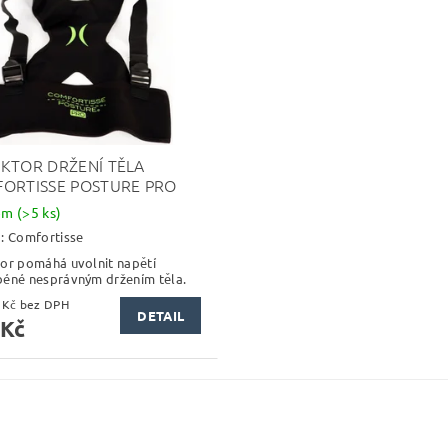
KTOR DRŽENÍ TĚLA
ORTISSE POSTURE PRO
dem
(>5 ks)
a:
Comfortisse
or pomáhá uvolnit napětí
éné nesprávným držením těla.
329,75 Kč bez DPH
DETAIL
 Kč