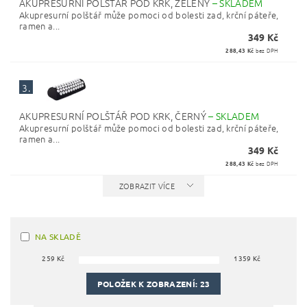
AKUPRESURNÍ POLŠTÁŘ POD KRK, ZELENÝ
–
SKLADEM
Akupresurní polštář může pomoci od bolesti zad, krční páteře,
ramen a...
349 Kč
288,43 Kč
bez DPH
3.
AKUPRESURNÍ POLŠTÁŘ POD KRK, ČERNÝ
–
SKLADEM
Akupresurní polštář může pomoci od bolesti zad, krční páteře,
ramen a...
349 Kč
288,43 Kč
bez DPH
ZOBRAZIT VÍCE
NA SKLADĚ
259
Kč
1359
Kč
POLOŽEK K ZOBRAZENÍ:
23