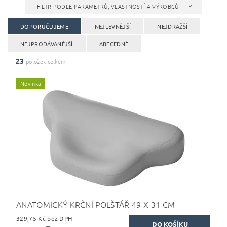
FILTR PODLE PARAMETRŮ, VLASTNOSTÍ A VÝROBCŮ
DOPORUČUJEME
NEJLEVNĚJŠÍ
NEJDRAŽŠÍ
NEJPRODÁVANĚJŠÍ
ABECEDNĚ
23
položek celkem
Novinka
ANATOMICKÝ KRČNÍ POLŠTÁŘ 49 X 31 CM
329,75 Kč bez DPH