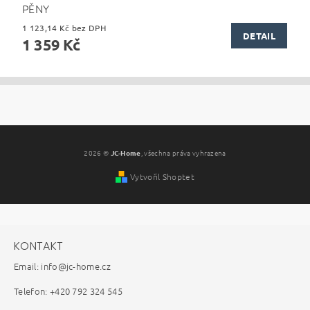
PĚNY
1 123,14 Kč bez DPH
DETAIL
1 359 Kč
2026 ©
JC-Home
, všechna práva vyhrazena
Vytvořil Shoptet
KONTAKT
Email: info@jc-home.cz
Telefon: +420 792 324 545