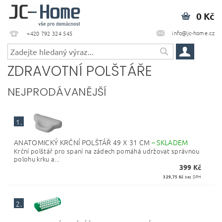
0 Kč
info@jc-home.cz
+420 792 324 545
ZDRAVOTNÍ POLŠTÁŘE
NEJPRODÁVANĚJŠÍ
1.
ANATOMICKÝ KRČNÍ POLŠTÁŘ 49 X 31 CM
–
SKLADEM
Krční polštář pro spaní na zádech pomáhá udržovat správnou
polohu krku a...
399 Kč
329,75 Kč
bez DPH
2.