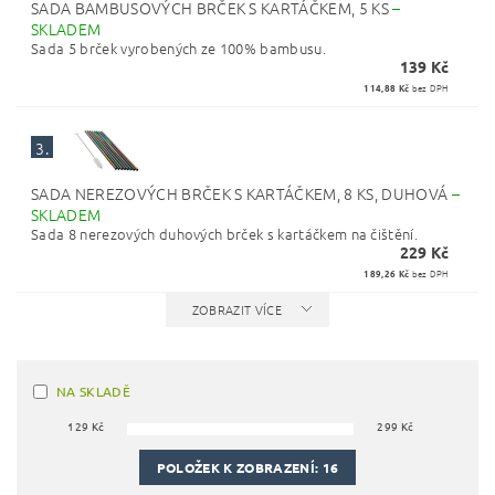
SADA BAMBUSOVÝCH BRČEK S KARTÁČKEM, 5 KS
–
SKLADEM
Sada 5 brček vyrobených ze 100% bambusu.
139 Kč
114,88 Kč
bez DPH
3.
SADA NEREZOVÝCH BRČEK S KARTÁČKEM, 8 KS, DUHOVÁ
–
SKLADEM
Sada 8 nerezových duhových brček s kartáčkem na čištění.
229 Kč
189,26 Kč
bez DPH
ZOBRAZIT VÍCE
NA SKLADĚ
129
Kč
299
Kč
POLOŽEK K ZOBRAZENÍ:
16