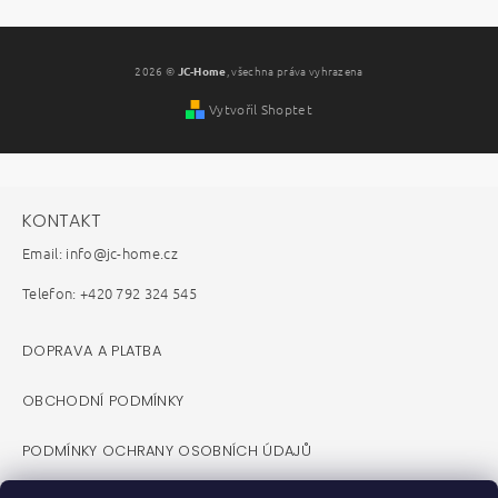
2026 ©
JC-Home
, všechna práva vyhrazena
Vytvořil Shoptet
KONTAKT
Email: info@jc-home.cz
Telefon: +420 792 324 545
DOPRAVA A PLATBA
OBCHODNÍ PODMÍNKY
PODMÍNKY OCHRANY OSOBNÍCH ÚDAJŮ