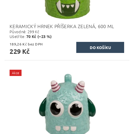
KERAMICKÝ HRNEK PŘÍŠERKA ZELENÁ, 600 ML
Původně:
299 Kč
Ušetříte
:
70 Kč (–23 %)
189,26 Kč bez DPH
229 Kč
Akce