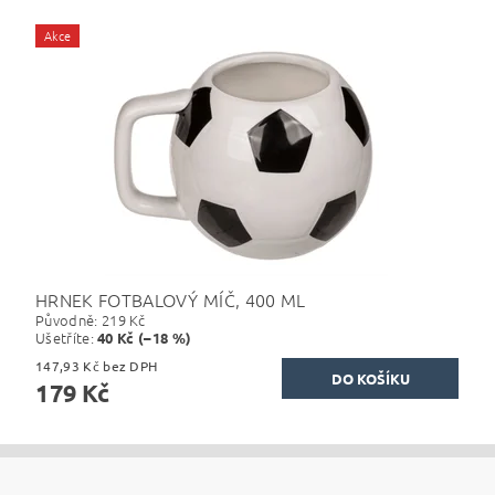
Akce
HRNEK FOTBALOVÝ MÍČ, 400 ML
Původně:
219 Kč
Ušetříte
:
40 Kč (–18 %)
147,93 Kč bez DPH
179 Kč