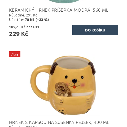
KERAMICKÝ HRNEK PŘÍŠERKA MODRÁ, 560 ML
Původně:
299 Kč
Ušetříte
:
70 Kč (–23 %)
189,26 Kč bez DPH
229 Kč
Akce
HRNEK S KAPSOU NA SUŠENKY PEJSEK, 400 ML