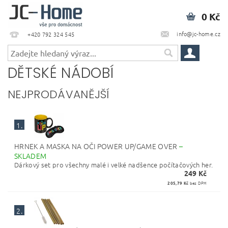
0 Kč
info@jc-home.cz
+420 792 324 545
DĚTSKÉ NÁDOBÍ
NEJPRODÁVANĚJŠÍ
1.
HRNEK A MASKA NA OČI POWER UP/GAME OVER
–
SKLADEM
Dárkový set pro všechny malé i velké nadšence počítačových her.
249 Kč
205,79 Kč
bez DPH
2.