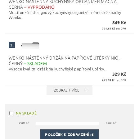
WENKO NÁSTĚNNÝ KUCHYŇSKÝ ORGANIZÉR MAGNA,
ČERNÁ
–
VYPRODÁNO
Multifunkční designový kuchyňský organizér německé značky
Wenko.
849 Kč
701,65 Kč
bez DPH
3.
WENKO NÁSTĚNNÝ DRŽÁK NA PAPÍROVÉ UTĚRKY NIO,
ČERNÝ
–
SKLADEM
Vysoce kvalitní držák na kuchyňské papírové utěrky.
329 Kč
271,90 Kč
bez DPH
ZOBRAZIT VÍCE
NA SKLADĚ
249
Kč
849
Kč
POLOŽEK K ZOBRAZENÍ:
6