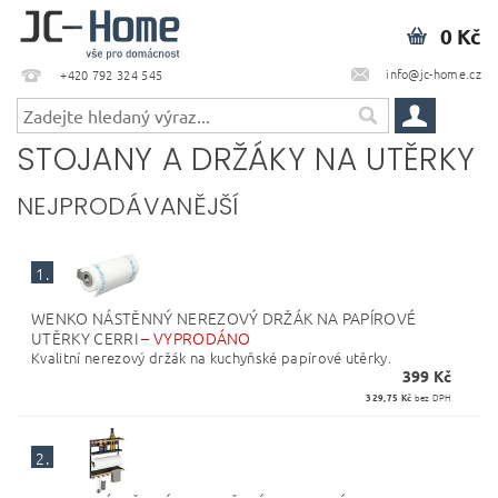
0 Kč
info@jc-home.cz
+420 792 324 545
STOJANY A DRŽÁKY NA UTĚRKY
NEJPRODÁVANĚJŠÍ
1.
WENKO NÁSTĚNNÝ NEREZOVÝ DRŽÁK NA PAPÍROVÉ
UTĚRKY CERRI
–
VYPRODÁNO
Kvalitní nerezový držák na kuchyňské papírové utěrky.
399 Kč
329,75 Kč
bez DPH
2.