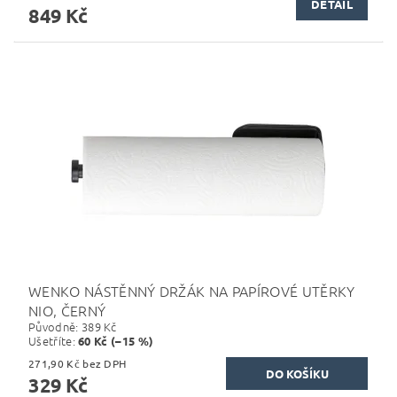
DETAIL
849 Kč
WENKO NÁSTĚNNÝ DRŽÁK NA PAPÍROVÉ UTĚRKY
NIO, ČERNÝ
Původně:
389 Kč
Ušetříte
:
60 Kč (–15 %)
271,90 Kč bez DPH
329 Kč