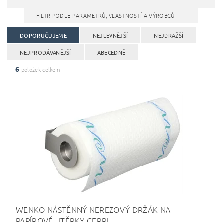
FILTR PODLE PARAMETRŮ, VLASTNOSTÍ A VÝROBCŮ
DOPORUČUJEME
NEJLEVNĚJŠÍ
NEJDRAŽŠÍ
NEJPRODÁVANĚJŠÍ
ABECEDNĚ
6
položek celkem
WENKO NÁSTĚNNÝ NEREZOVÝ DRŽÁK NA
PAPÍROVÉ UTĚRKY CERRI