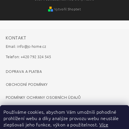
Vytvořil Shoptet
KONTAKT
Email: info@jc-home.cz
Telefon: +420 792 324 545
DOPRAVA A PLATBA
OBCHODNÍ PODMÍNKY
PODMÍNKY OCHRANY OSOBNÍCH ÚDAJŮ
REKLAMAČNÍ ŘÁD
Používáme cookies, abychom Vám umožnili pohodlné
prohlížení webu a díky analýze provozu webu neustále
VELKOOBCHOD B2B
zlepšovali jeho funkce, výkon a použitelnost.
Více