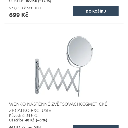
Ušetříte
:
100 Kč (–12 %)
577,69 Kč bez DPH
699 Kč
WENKO NÁSTĚNNÉ ZVĚTŠOVACÍ KOSMETICKÉ
ZRCÁTKO EXCLUSIV
Původně:
599 Kč
Ušetříte
:
40 Kč (–6 %)
461,98 Kč bez DPH