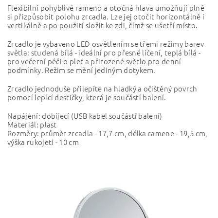
Flexibilní pohyblivé rameno a otočná hlava umožňují plně
si přizpůsobit polohu zrcadla.
Lze jej otočit horizontálně i
vertikálně a po použití složit ke zdi, čímž se ušetří místo.
Zrcadlo je vybaveno LED osvětlením se třemi režimy barev
světla: studená bílá - ideální pro přesné líčení, teplá bílá -
pro večerní péči o pleť a přirozené světlo pro denní
podmínky.
Režim se mění jediným dotykem.
Zrcadlo jednoduše přilepíte na hladký a očištěný povrch
pomocí lepící destičky, která je součástí balení.
Napájení: dobíjecí (USB kabel součástí balení)
Materiál: plast
Rozměry: průměr zrcadla - 17,7 cm, délka ramene - 19,5 cm,
výška rukojeti - 10 cm