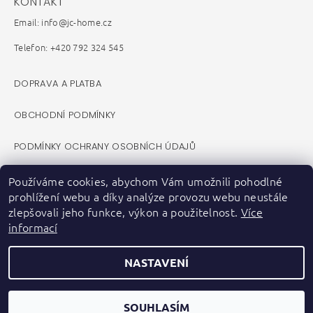
KONTAKT
Email: info@jc-home.cz
Telefon: +420 792 324 545
DOPRAVA A PLATBA
OBCHODNÍ PODMÍNKY
PODMÍNKY OCHRANY OSOBNÍCH ÚDAJŮ
REKLAMAČNÍ ŘÁD
Používáme cookies, abychom Vám umožnili pohodlné
prohlížení webu a díky analýze provozu webu neustále
VELKOOBCHOD B2B
zlepšovali jeho funkce, výkon a použitelnost.
Více
informací
KONTAKTY
NASTAVENÍ
ZPĚTNÝ ODBĚR ELEKTROZAŘÍZENÍ A BATERIÍ
FACEBOOK
SOUHLASÍM