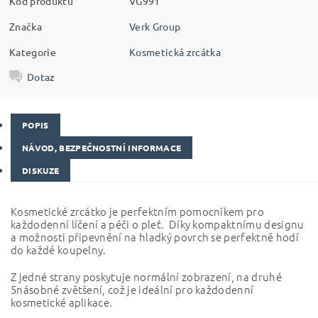
Kód produktu
VG991
Značka
Verk Group
Kategorie
Kosmetická zrcátka
Dotaz
POPIS
NÁVOD, BEZPEČNOSTNÍ INFORMACE
DISKUZE
Kosmetické zrcátko je perfektním pomocníkem pro
každodenní líčení a péči o pleť. Díky kompaktnímu designu
a možnosti připevnění na hladký povrch se perfektně hodí
do každé koupelny.
Z jedné strany poskytuje normální zobrazení, na druhé
5násobné zvětšení, což je ideální pro každodenní
kosmetické aplikace.