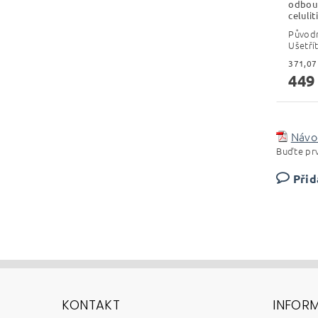
odbour
celulit
Původ
Ušetří
449
Návod
Buďte prv
Přid
KONTAKT
INFOR