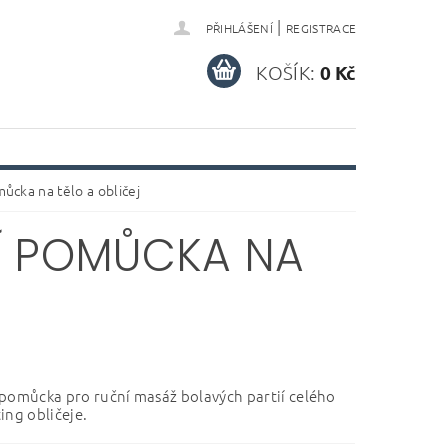
|
PŘIHLÁŠENÍ
REGISTRACE
KOŠÍK:
0 Kč
ůcka na tělo a obličej
CÍ POMŮCKA NA
pomůcka pro ruční masáž bolavých partií celého
ting obličeje.