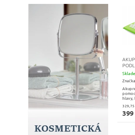
AKUP
PODL
Skla
Značk
Akupre
pomoci
hlavy, 
399