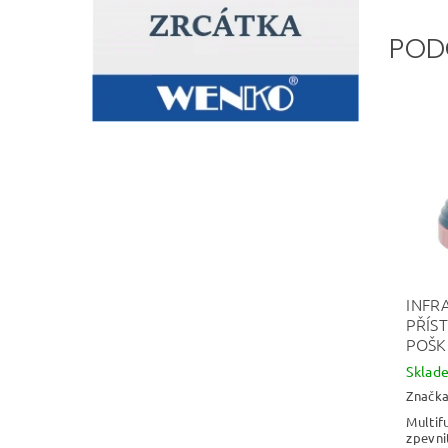
POD
INFR
PŘÍS
POŠK
Skla
Značk
Multif
zpevni