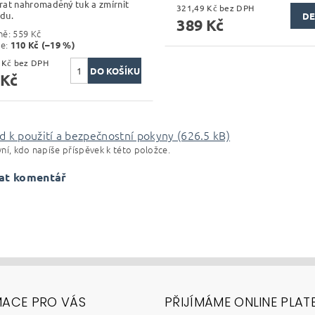
at nahromaděný tuk a zmírnit
321,49 Kč bez DPH
idu.
DE
389 Kč
ně:
559 Kč
te
:
110 Kč (–19 %)
371,07 Kč bez DPH
 Kč
 k použití a bezpečnostní pokyny (626.5 kB)
ní, kdo napíše příspěvek k této položce.
at komentář
MACE PRO VÁS
PŘIJÍMÁME ONLINE PLAT