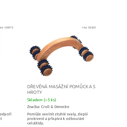
ód:
VG807S
Kód:
CD820
DŘEVĚNÁ MASÁŽNÍ POMŮCKA S
HROTY
Skladem
(>5 ks)
Značka:
Croll & Denecke
podpoří
Pomůže uvolnit ztuhlé svaly, zlepší
it
prokrvení a přispívá k odbourání
celulitidy.