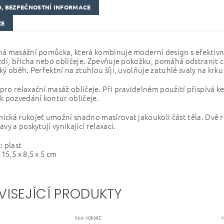
, BEZPEČNOSTNÍ INFORMACE
ZE
á masážní pomůcka, která kombinuje moderní design s efektivní
ždí, břicha nebo obličeje. Zpevňuje pokožku, pomáhá odstranit cel
cký oběh.
Perfektní na ztuhlou šíji, uvolňuje zatuhlé svaly na krku
ro relaxační masáž obličeje. Při pravidelném použití přispívá 
k pozvedání kontur obličeje.
cká rukojeť umožní snadno masírovat jakoukoli část těla. Dvě ro
avy a poskytují vynikající relaxaci.
: plast
15,5 x 8,5 x 5 cm
VISEJÍCÍ PRODUKTY
Kód:
VG809Z
K