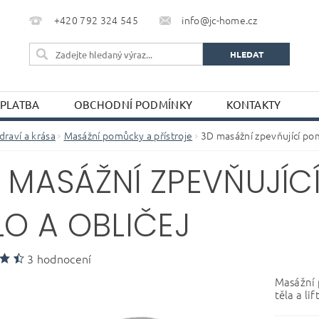
+420 792 324 545
info@jc-home.cz
 PLATBA
OBCHODNÍ PODMÍNKY
KONTAKTY
draví a krása
Masážní pomůcky a přístroje
3D masážní zpevňující pom
 MASÁŽNÍ ZPEVŇUJÍ
LO A OBLIČEJ
3 hodnocení
Masážní 
těla a lif