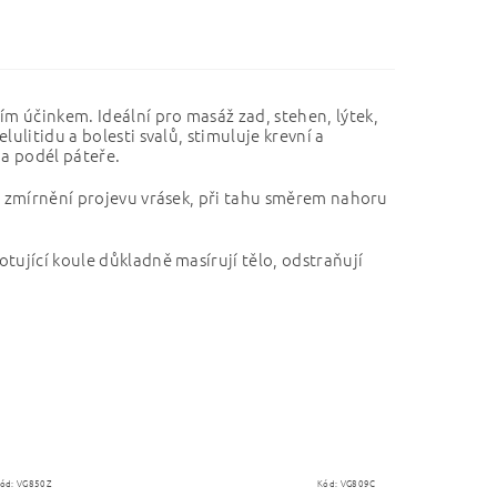
m účinkem. Ideální pro masáž zad, stehen, lýtek,
ulitidu a bolesti svalů, stimuluje krevní a
 a podél páteře.
ke zmírnění projevu vrásek, při tahu směrem nahoru
tující koule důkladně masírují tělo, odstraňují
ód:
VG850Z
Kód:
VG809C