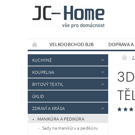
VELKOOBCHOD B2B
DOPRAVA A
Z
KUCHYNĚ
3D
KOUPELNA
BYTOVÝ TEXTIL
TĚ
ÚKLID
ZDRAVÍ A KRÁSA
MANIKÚRA A PEDIKÚRA
Sady na manikúru a pedikúru