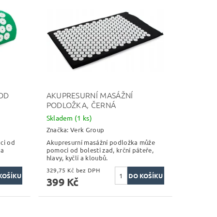
OD
AKUPRESURNÍ MASÁŽNÍ
PODLOŽKA, ČERNÁ
Skladem
(1 ks)
Značka:
Verk Group
ci od
Akupresurní masážní podložka může
 a
pomoci od bolesti zad, krční páteře,
hlavy, kyčlí a kloubů.
329,75 Kč bez DPH
399 Kč