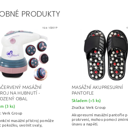
OBNÉ PRODUKTY
Kód:
VG801P
K
AČERVENÝ MASÁŽNÍ
MASÁŽNÍ AKUPRESURNÍ
TROJ NA HUBNUTÍ -
PANTOFLE
OZENÝ OBAL
Skladem
(>5 ks)
dem
(3 ks)
Značka:
Verk Group
a:
Verk Group
Akupresurní masážní pantofle 
prokrvení, mohou pomoci zmírn
unkční masážní přístroj pomůže
únavu a napětí.
t pokožku, uvolnit svaly,