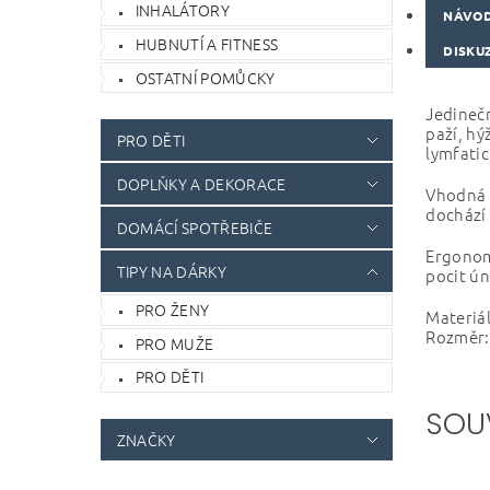
INHALÁTORY
NÁVOD
HUBNUTÍ A FITNESS
DISKU
OSTATNÍ POMŮCKY
Jedinečn
paží, hý
PRO DĚTI
lymfati
DOPLŇKY A DEKORACE
Vhodná p
dochází 
DOMÁCÍ SPOTŘEBIČE
Ergonomi
TIPY NA DÁRKY
pocit ún
PRO ŽENY
Materiál
Rozměr: 
PRO MUŽE
PRO DĚTI
SOU
ZNAČKY