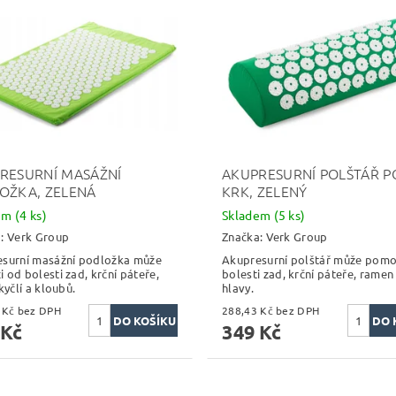
RESURNÍ MASÁŽNÍ
AKUPRESURNÍ POLŠTÁŘ P
OŽKA, ZELENÁ
KRK, ZELENÝ
dem
(4 ks)
Skladem
(5 ks)
a:
Verk Group
Značka:
Verk Group
surní masážní podložka může
Akupresurní polštář může pomo
 od bolesti zad, krční páteře,
bolesti zad, krční páteře, ramen
kyčlí a kloubů.
hlavy.
329,75 Kč bez DPH
288,43 Kč bez DPH
 Kč
349 Kč