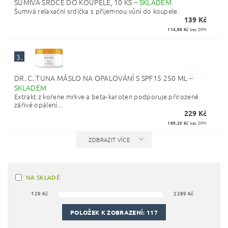
ŠUMIVÁ SRDCE DO KOUPELE, 10 KS
–
SKLADEM
Šumivá relaxační srdíčka s příjemnou vůní do koupele.
139 Kč
114,88 Kč
bez DPH
3.
DR. C. TUNA MÁSLO NA OPALOVÁNÍ S SPF15 250 ML
–
SKLADEM
Extrakt z kořene mrkve a beta-karoten podporuje přirozeně
zářivé opálení...
229 Kč
189,26 Kč
bez DPH
ZOBRAZIT VÍCE
NA SKLADĚ
129
Kč
2289
Kč
POLOŽEK K ZOBRAZENÍ:
117