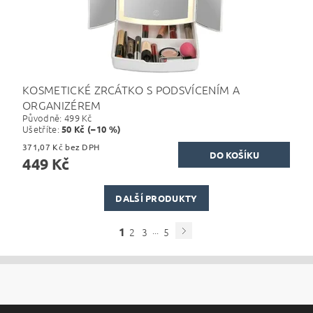
KOSMETICKÉ ZRCÁTKO S PODSVÍCENÍM A
ORGANIZÉREM
Původně:
499 Kč
Ušetříte
:
50 Kč (–10 %)
371,07 Kč bez DPH
449 Kč
DALŠÍ PRODUKTY
...
1
2
3
5