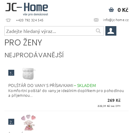
0 Kč
info@jc-home.cz
+420 792 324 545
PRO ŽENY
NEJPRODÁVANĚJŠÍ
1.
POLŠTÁŘ DO VANY S PŘÍSAVKAMI
–
SKLADEM
Komfortní polštář do vany je ideálním doplňkem pro pohodlnou
a příjemnou...
269 Kč
222,31 Kč
bez DPH
2.