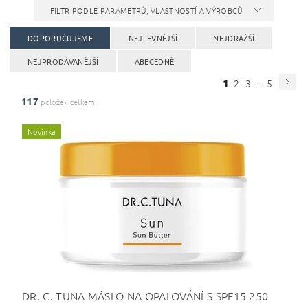
FILTR PODLE PARAMETRŮ, VLASTNOSTÍ A VÝROBCŮ
DOPORUČUJEME
NEJLEVNĚJŠÍ
NEJDRAŽŠÍ
NEJPRODÁVANĚJŠÍ
ABECEDNĚ
...
1
2
3
5
117
položek celkem
Novinka
DR. C. TUNA MÁSLO NA OPALOVÁNÍ S SPF15 250