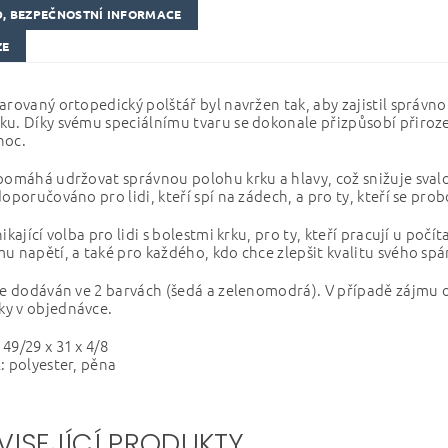
, BEZPEČNOSTNÍ INFORMACE
ZE
arovaný ortopedický polštář byl navržen tak, aby zajistil správ
u. Díky svému speciálnímu tvaru se dokonale přizpůsobí přiroz
noc.
pomáhá udržovat správnou polohu krku a hlavy, což snižuje svalov
doporučováno pro lidi, kteří spí na zádech, a pro ty, kteří se prob
ikající volba pro lidi s bolestmi krku, pro ty, kteří pracují u počít
u napětí, a také pro každého, kdo chce zlepšit kvalitu svého sp
je dodáván ve 2 barvách (šedá a zelenomodrá). V případě zájmu 
y v objednávce.
49/29 x 31 x 4/8
: polyester, pěna
VISEJÍCÍ PRODUKTY