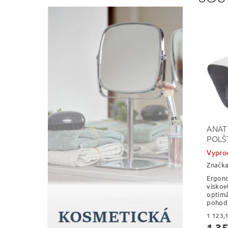
ANAT
POLŠ
Vypro
Značk
Ergono
viskoe
optimá
pohodl
1 35