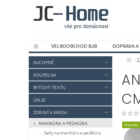
VELKOOBCHOD B2B
DOPRAVA A
Z
KUCHYNĚ
AN
KOUPELNA
BYTOVÝ TEXTIL
C
ÚKLID
ZDRAVÍ A KRÁSA
MANIKÚRA A PEDIKÚRA
Novinka
Sady na manikúru a pedikúru