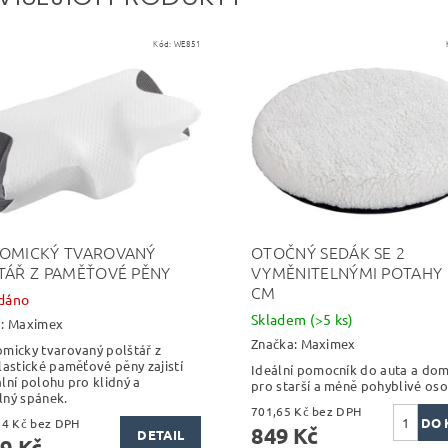
Kód:
WE851
OMICKÝ TVAROVANÝ
OTOČNÝ SEDÁK SE 2
TÁŘ Z PAMĚŤOVÉ PĚNY
VYMĚNITELNÝMI POTAHY 
CM
dáno
Skladem
(>5 ks)
a:
Maximex
Značka:
Maximex
micky tvarovaný polštář z
lastické paměťové pěny zajistí
Ideální pomocník do auta a dom
lní polohu pro klidný a
pro starší a méně pohyblivé oso
ný spánek.
701,65 Kč bez DPH
1 123,14 Kč bez DPH
849 Kč
DETAIL
9 Kč