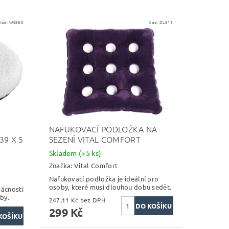
Kód:
WE860
Kód:
DL811
NAFUKOVACÍ PODLOŽKA NA
39 X 5
SEZENÍ VITAL COMFORT
Skladem
(>5 ks)
Značka:
Vital Comfort
Nafukovací podložka je ideální pro
osoby, které musí dlouhou dobu sedět.
ácnosti
by.
247,11 Kč bez DPH
299 Kč