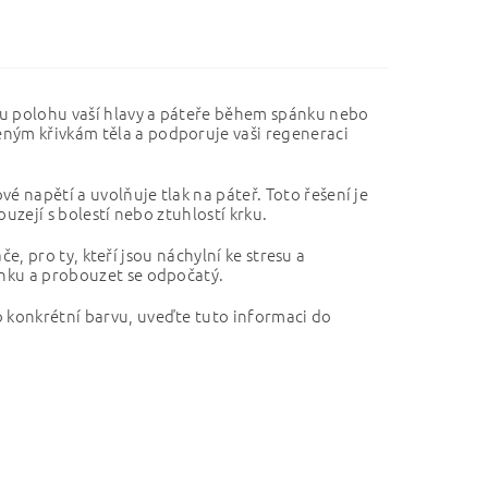
nou polohu vaší hlavy a páteře během spánku nebo
eným křivkám těla a podporuje vaši regeneraci
é napětí a uvolňuje tlak na páteř. Toto řešení je
ouzejí s bolestí nebo ztuhlostí krku.
ače, pro ty, kteří jsou náchylní ke stresu a
ánku a probouzet se odpočatý.
o konkrétní barvu, uveďte tuto informaci do