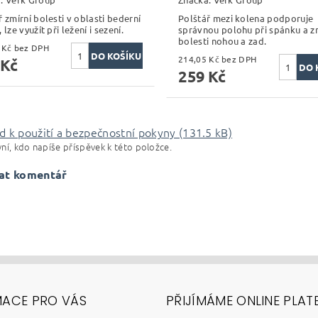
ř zmírní bolesti v oblasti bederní
Polštář mezi kolena podporuje
 lze využít při ležení i sezení.
správnou polohu při spánku a z
bolesti nohou a zad.
288,43 Kč bez DPH
214,05 Kč bez DPH
 Kč
259 Kč
 k použití a bezpečnostní pokyny (131.5 kB)
ní, kdo napíše příspěvek k této položce.
at komentář
MACE PRO VÁS
PŘIJÍMÁME ONLINE PLAT