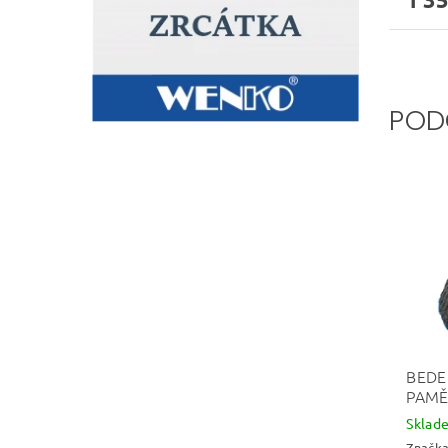
POD
BEDE
PAMĚ
Skla
Značk