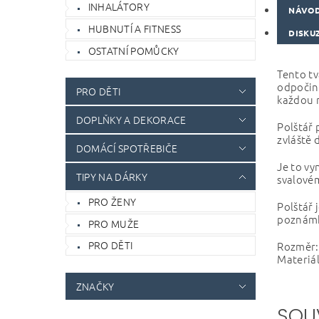
INHALÁTORY
NÁVOD
HUBNUTÍ A FITNESS
DISKU
OSTATNÍ POMŮCKY
Tento tv
odpočink
PRO DĚTI
každou 
DOPLŇKY A DEKORACE
Polštář 
zvláště 
DOMÁCÍ SPOTŘEBIČE
Je to vyn
TIPY NA DÁRKY
svalovém
PRO ŽENY
Polštář 
poznámk
PRO MUŽE
PRO DĚTI
Rozměr: 
Materiál
ZNAČKY
SOU