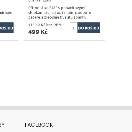
Přírodní polštář s pohankovými
mírňuje
slupkami zajistí optimální podporu
páteře a zlepšuje kvalitu spánku.
412,40 Kč bez DPH
499 Kč
BY
FACEBOOK