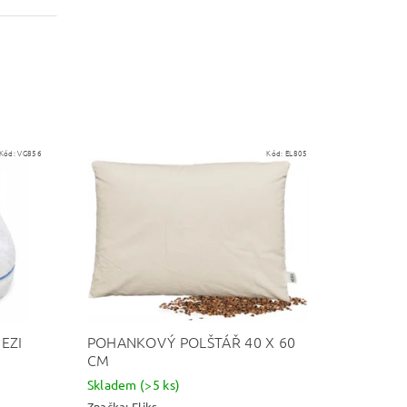
Kód:
VG856
Kód:
EL805
EZI
POHANKOVÝ POLŠTÁŘ 40 X 60
CM
Skladem
(>5 ks)
Značka:
Eliks