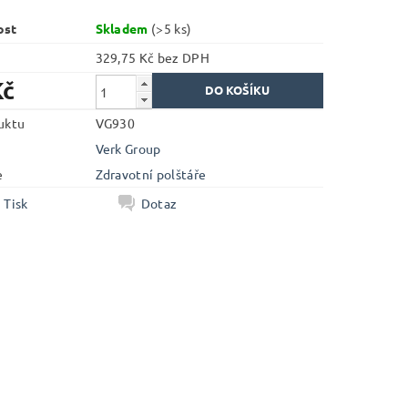
ost
Skladem
(>5 ks)
329,75 Kč bez DPH
Kč
uktu
VG930
Verk Group
e
Zdravotní polštáře
Tisk
Dotaz