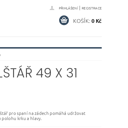
|
PŘIHLÁŠENÍ
REGISTRACE
KOŠÍK:
0 Kč
m
ŠTÁŘ 49 X 31
lštář pro spaní na zádech pomáhá udržovat
 polohu krku a hlavy.