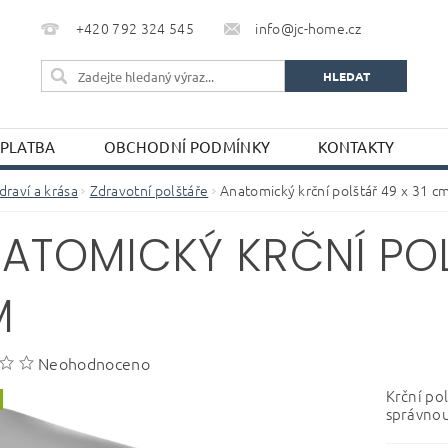
+420 792 324 545
info@jc-home.cz
 PLATBA
OBCHODNÍ PODMÍNKY
KONTAKTY
draví a krása
Zdravotní polštáře
Anatomický krční polštář 49 x 31 c
ATOMICKÝ KRČNÍ POL
M
Neohodnoceno
Krční po
správnou