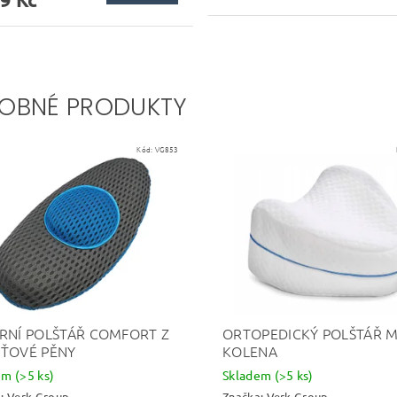
OBNÉ PRODUKTY
Kód:
VG853
RNÍ POLŠTÁŘ COMFORT Z
ORTOPEDICKÝ POLŠTÁŘ M
ŤOVÉ PĚNY
KOLENA
dem
(>5 ks)
Skladem
(>5 ks)
a:
Verk Group
Značka:
Verk Group