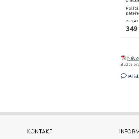
Polštá
páteře,
349
Návod
Buďte prv
Přid
KONTAKT
INFOR