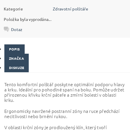
Kategorie
Zdravotní polštáře
Položka byla vyprodána...
Dotaz
POPIS
ZNAČKA
DISKUZE
Tento komfortní polštář poskytne optimální podporu hlavy
a krku. Ideální pro pohodlné spaní na boku. Pomůže udržet
přirozenou křivku krční páteře a zmírní bolesti v oblasti
krku.
Ergonomicky navržené postranní zóny na ruce předchází
necitlivosti nebo brnění rukou.
V oblasti krční zóny je prodloužený klín, který tvoří