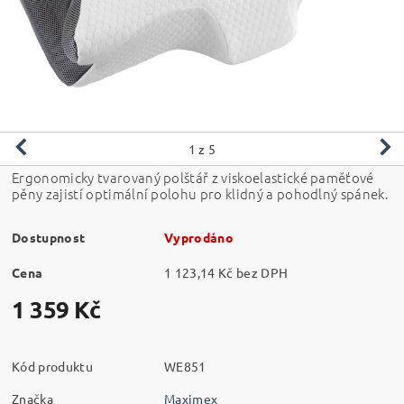
1
z 5
Ergonomicky tvarovaný polštář z viskoelastické paměťové
pěny zajistí optimální polohu pro klidný a pohodlný spánek.
Dostupnost
Vyprodáno
Cena
1 123,14 Kč bez DPH
1 359 Kč
Kód produktu
WE851
Značka
Maximex