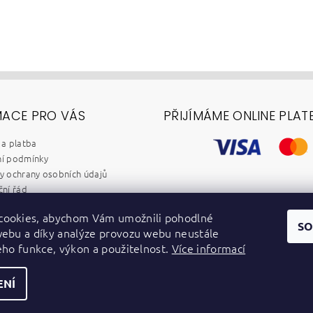
MACE PRO VÁS
PŘIJÍMÁME ONLINE PLAT
a platba
í podmínky
 ochrany osobních údajů
ní řád
chod B2B
cookies, abychom Vám umožnili pohodlné
y
SO
webu a díky analýze provozu webu neustále
dběr elektrozařízení a baterií
jeho funkce, výkon a použitelnost.
Více informací
ENÍ