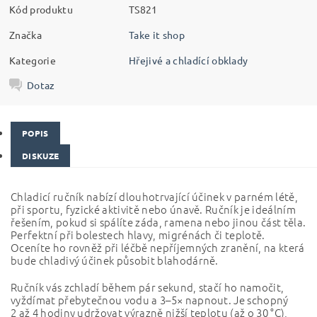
Kód produktu
TS821
Značka
Take it shop
Kategorie
Hřejivé a chladící obklady
Dotaz
POPIS
DISKUZE
Chladicí ručník nabízí dlouhotrvající účinek v parném létě,
při sportu, fyzické aktivitě nebo únavě. Ručník je ideálním
řešením, pokud si spálíte záda, ramena nebo jinou část těla.
Perfektní při bolestech hlavy, migrénách či teplotě.
Oceníte ho rovněž při léčbě nepříjemných zranění, na která
bude chladivý účinek působit blahodárně.
Ručník vás zchladí během pár sekund, stačí ho namočit,
vyždímat přebytečnou vodu a 3–5× napnout. Je schopný
2 až 4 hodiny udržovat výrazně nižší teplotu (až o 30 °C),