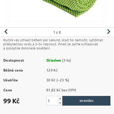
1
z 8
Ručník vás zchladí během pár sekund, stačí ho namočit, vyždímat
přebytečnou vodu a 3–5× napnout. Ihned se začne ochlazovat
a poskytne dokonalé osvěžení.
Dostupnost
Skladem
(3 ks)
Běžná cena
129 Kč
Ušetříte
30 Kč
(–23 %)
Cena
81,82 Kč bez DPH
99 Kč