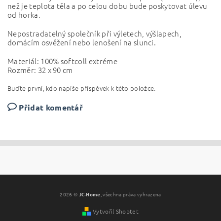
než je teplota těla a po celou dobu bude poskytovat úlevu
od horka.
Nepostradatelný společník při výletech, výšlapech,
domácím osvěžení nebo lenošení na slunci.
Materiál: 100% softcoll extréme
Rozměr: 32 x 90 cm
Buďte první, kdo napíše příspěvek k této položce.
Přidat komentář
2026 ©
JC-Home
, všechna práva vyhrazena
Vytvořil Shoptet