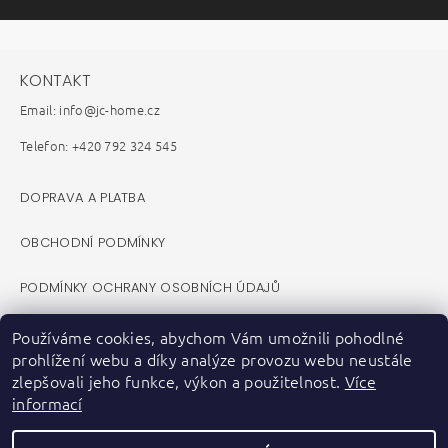
KONTAKT
Email: info@jc-home.cz
Telefon: +420 792 324 545
DOPRAVA A PLATBA
OBCHODNÍ PODMÍNKY
PODMÍNKY OCHRANY OSOBNÍCH ÚDAJŮ
REKLAMAČNÍ ŘÁD
Používáme cookies, abychom Vám umožnili pohodlné
prohlížení webu a díky analýze provozu webu neustále
VELKOOBCHOD B2B
zlepšovali jeho funkce, výkon a použitelnost.
Více
informací
KONTAKTY