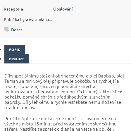
Kategorie
Opalování
Položka byla vyprodána...
Dotaz
POPIS
DISKUZE
Díky speciálnímu složení obohacenému o olej Baobab, olej
Tamanu a mrkvový olej připravuje pokožku na rychlejší a
trvalejší opálení, zároveň ji pomáhá zanechat
hydratovanou a hedvábně jemnou. Ochranný faktor SPF6
pokožku pomáhá chránit před škodlivými slunečními
paprsky. Díky lehkému a rychle vstřebatelnému složení se
snadno používá.
Použití: Aplikujte dostatečné množství rovnoměrně na
všechna místa 15 minut před vystavením se slunečnímu
záření. Nastříkejte sprej do dlaní a naneste na obličej.