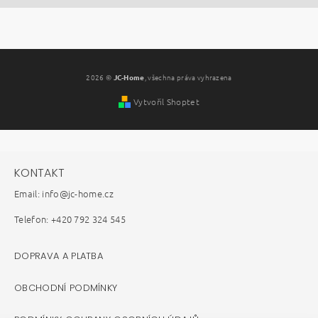
2026 ©
JC-Home
, všechna práva vyhrazena
Vytvořil Shoptet
KONTAKT
Email: info@jc-home.cz
Telefon: +420 792 324 545
DOPRAVA A PLATBA
OBCHODNÍ PODMÍNKY