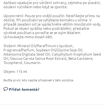
Aplikaci opakujte pro udržení ochrany, zejména po plavání,
osušení ručníkem nebo když se zpotíte.
Upozornění: Pouze pro vnější použití. Nestříkejte přímo na
obličej. Při používání se vyhýbejte kontaktu s očima. V
případě zasažení očí je vypláchněte větším množstvím vody.
Pokud se objeví vyrážka nebo podráždění, přestaňte
výrobek používat a poraďte se se svým lékařem.
Uchovávejte mimo dosah dětí.
Složení: Mineral Oil/Paraffinum Liquidum,
Fragrance/Parfum, Soybean Oil/Glycine Soja Oil,
Adansonia Digitata Seed Oil, Calophyllum Inophyllum Seed
Oil, Daucus Carota Sativa Root Extract, Beta-Carotene,
Tocopherol, Coumarin.
Objem: 115 ml
Buďte první, kdo napíše příspěvek k této položce.
Přidat komentář