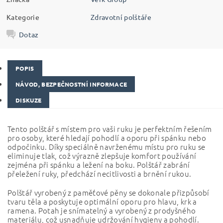
Kategorie
Zdravotní polštáře
Dotaz
POPIS
NÁVOD, BEZPEČNOSTNÍ INFORMACE
DISKUZE
Tento polštář s místem pro vaši ruku je perfektním řešením
pro osoby, které hledají pohodlí a oporu při spánku nebo
odpočinku.
Díky speciálně navrženému místu pro ruku se
eliminuje tlak, což výrazně zlepšuje komfort používání
zejména při spánku a ležení na boku.
Polštář zabrání
přeležení ruky, předchází necitlivosti a brnění rukou.
Polštář vyrobený z paměťové pěny se dokonale přizpůsobí
tvaru těla a poskytuje optimální oporu pro hlavu, krk a
ramena.
Potah je snímatelný a vyrobený z prodyšného
materiálu, což usnadňuje udržování hygieny a pohodlí.