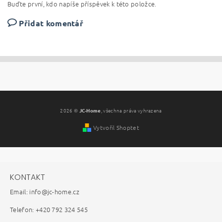
Buďte první, kdo napíše příspěvek k této položce.
Přidat komentář
2026 ©
JC-Home
, všechna práva vyhrazena
Vytvořil Shoptet
KONTAKT
Email: info@jc-home.cz
Telefon: +420 792 324 545