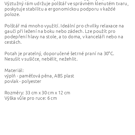
V
ýztužný rám udržuje polštář ve správném klenutém tvaru,
poskytuje stabilitu a ergonomickou podporu v každé
poloze.
Polštář má mnoho využití. Ideální pro chvilky relaxace na
gauči při ležení na boku nebo zádech. Lze použít pro
podepření hlavy na stole, a to doma, v kanceláři nebo na
cestách.
Potah je pratelný, doporučené šetrné praní na 30°C.
Nesušit v sušičce, nebělit, nežehlit.
Materiál:
výplň - paměťová pěna, ABS plast
povlak - polyester
Rozměry: 33 cm x 30 cm x 12 cm
Výška vůle pro ruce: 6 cm