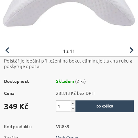
1
z 11
Polštář je ideální při ležení na boku, eliminuje tlak na ruku a
poskytuje oporu.
Dostupnost
Skladem
(2 ks)
Cena
288,43 Kč bez DPH
349 Kč
Kód produktu
VG859
Značka
Verk Group