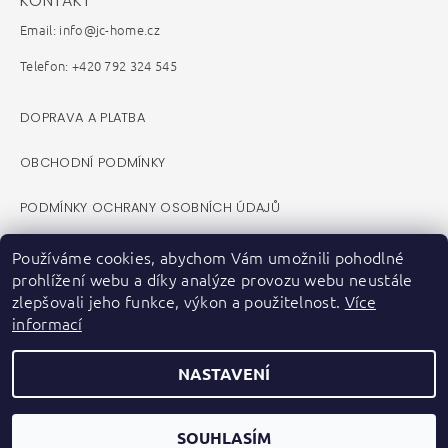
KONTAKT
Email: info@jc-home.cz
Telefon: +420 792 324 545
DOPRAVA A PLATBA
OBCHODNÍ PODMÍNKY
PODMÍNKY OCHRANY OSOBNÍCH ÚDAJŮ
REKLAMAČNÍ ŘÁD
Používáme cookies, abychom Vám umožnili pohodlné
prohlížení webu a díky analýze provozu webu neustále
VELKOOBCHOD B2B
zlepšovali jeho funkce, výkon a použitelnost.
Více
informací
KONTAKTY
NASTAVENÍ
ZPĚTNÝ ODBĚR ELEKTROZAŘÍZENÍ A BATERIÍ
FACEBOOK
SOUHLASÍM