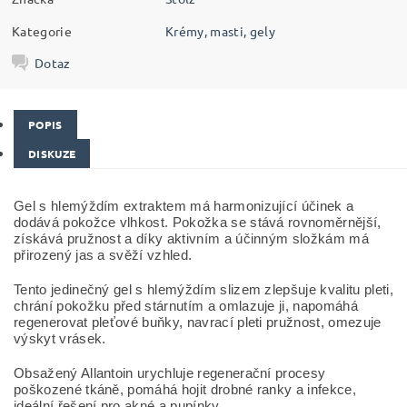
Kategorie
Krémy, masti, gely
Dotaz
POPIS
DISKUZE
Gel s hlemýždím extraktem má harmonizující účinek a
dodává pokožce vlhkost. Pokožka se stává rovnoměrnější,
získává pružnost a díky aktivním a účinným složkám má
přirozený jas a svěží vzhled.
Tento jedinečný gel s hlemýždím slizem zlepšuje kvalitu pleti,
chrání pokožku před stárnutím a omlazuje ji, napomáhá
regenerovat pleťové buňky, navrací pleti pružnost, omezuje
výskyt vrásek.
Obsažený Allantoin urychluje regenerační procesy
poškozené tkáně, pomáhá hojit drobné ranky a infekce,
ideální řešení pro akné a pupínky.