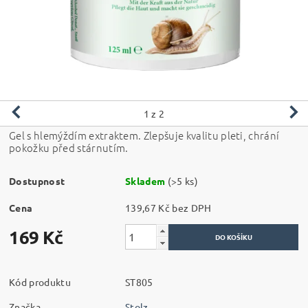
1
z 2
Gel s hlemýždím extraktem. Zlepšuje kvalitu pleti, chrání
pokožku před stárnutím.
Dostupnost
Skladem
(>5 ks)
Cena
139,67 Kč bez DPH
169 Kč
Kód produktu
ST805
Značka
Stolz