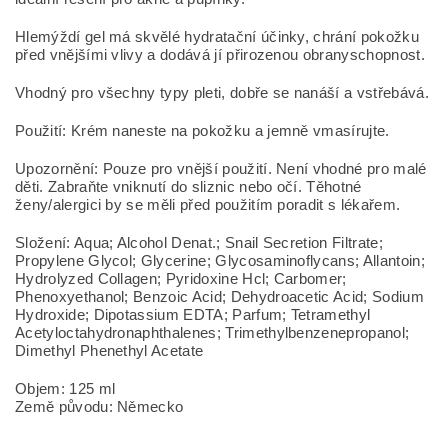
Hlemýždí gel má skvělé hydratační účinky, chrání pokožku
před vnějšími vlivy a dodává jí přirozenou obranyschopnost.
Vhodný pro všechny typy pleti, dobře se nanáší a vstřebává.
Použití: Krém naneste na pokožku a jemně vmasírujte.
Upozornění: Pouze pro vnější použití. Není vhodné pro malé
děti. Zabraňte vniknutí do sliznic nebo očí. Těhotné
ženy/alergici by se měli před použitím poradit s lékařem.
Složení: Aqua; Alcohol Denat.; Snail Secretion Filtrate;
Propylene Glycol; Glycerine; Glycosaminoflycans; Allantoin;
Hydrolyzed Collagen; Pyridoxine Hcl; Carbomer;
Phenoxyethanol; Benzoic Acid; Dehydroacetic Acid; Sodium
Hydroxide; Dipotassium EDTA; Parfum; Tetramethyl
Acetyloctahydronaphthalenes; Trimethylbenzenepropanol;
Dimethyl Phenethyl Acetate
Objem: 125 ml
Země původu: Německo