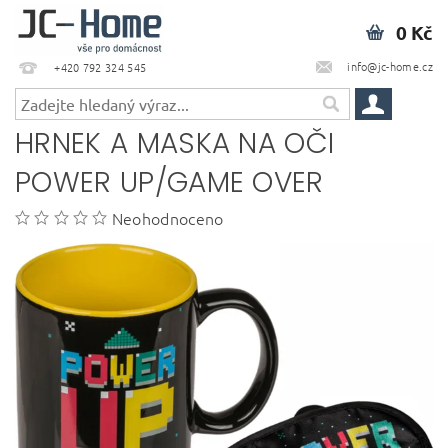
0 Kč
info@jc-home.cz
+420 792 324 545
HRNEK A MASKA NA OČI
POWER UP/GAME OVER
Neohodnoceno