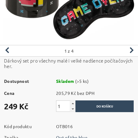
1
z 4
Dárkový set pro všechny malé i velké nadšence počítačových
her.
Dostupnost
Skladem
(>5 ks)
Cena
205,79 Kč bez DPH
249 Kč
Kód produktu
OTB016
Značka
Out of the blue