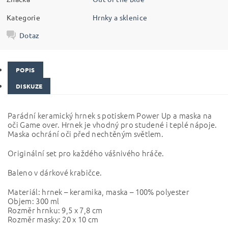
Kategorie
Hrnky a sklenice
Dotaz
POPIS
DISKUZE
Parádní keramický hrnek s potiskem Power Up a maska na
oči Game over. Hrnek je vhodný pro studené i teplé nápoje.
Maska ochrání oči před nechtěným světlem.
Originální set pro každého vášnivého hráče.
Baleno v dárkové krabičce.
Materiál: hrnek – keramika, maska – 100% polyester
Objem: 300 ml
Rozměr hrnku: 9,5 x 7,8 cm
Rozměr masky: 20 x 10 cm