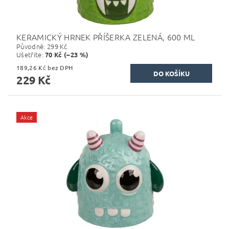
KERAMICKÝ HRNEK PŘÍŠERKA ZELENÁ, 600 ML
Původně:
299 Kč
Ušetříte
:
70 Kč (–23 %)
189,26 Kč bez DPH
229 Kč
Akce