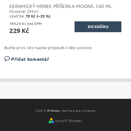
KERAMICKÝ HRNEK PŘÍŠERKA MODRÁ, 560 ML
Původně:
299 Kč
Ušetříte
:
70 Kč (–23 %)
189,26 Kč bez DPH
229 Kč
Buďte první, kdo napíše příspěvek k této položce.
Přidat komentář
2026 ©
JC-Home
, všechna práva vyhrazena
Vytvořil Shoptet