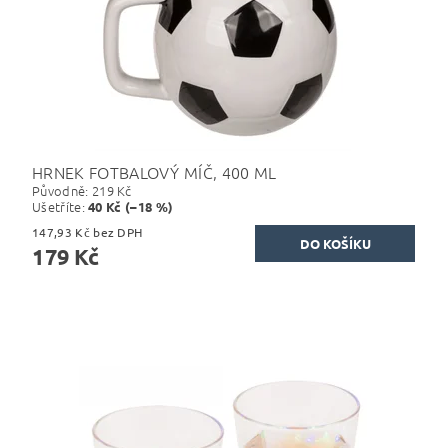
HRNEK FOTBALOVÝ MÍČ, 400 ML
Původně:
219 Kč
Ušetříte
:
40 Kč (–18 %)
147,93 Kč bez DPH
179 Kč