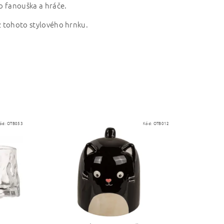
o fanouška a hráče.
 z tohoto stylového hrnku.
ód:
OTB053
Kód:
OTB012