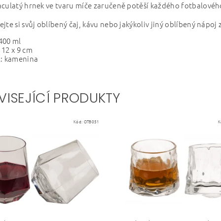
culatý hrnek ve tvaru míče zaručeně potěší každého fotbalovéh
jte si svůj oblíbený čaj, kávu nebo jakýkoliv jiný oblíbený nápoj
400 ml
12 x 9 cm
l: kamenina
VISEJÍCÍ PRODUKTY
Kód:
OTB051
K