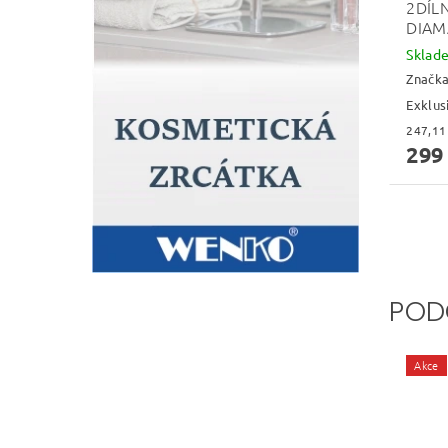
2DÍL
DIAM
Skla
Značk
Exklus
299
POD
Akce