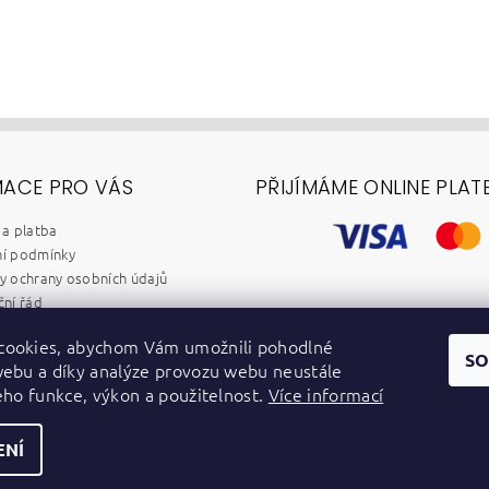
MACE PRO VÁS
PŘIJÍMÁME ONLINE PLAT
a platba
í podmínky
 ochrany osobních údajů
ní řád
chod B2B
cookies, abychom Vám umožnili pohodlné
y
SO
webu a díky analýze provozu webu neustále
dběr elektrozařízení a baterií
jeho funkce, výkon a použitelnost.
Více informací
ENÍ