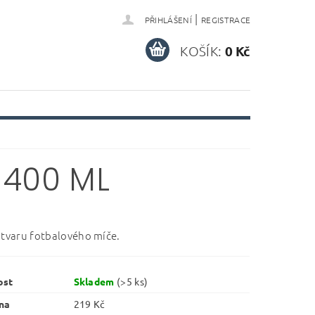
|
PŘIHLÁŠENÍ
REGISTRACE
KOŠÍK:
0 Kč
 400 ML
 tvaru fotbalového míče.
ost
Skladem
(>5 ks)
na
219 Kč