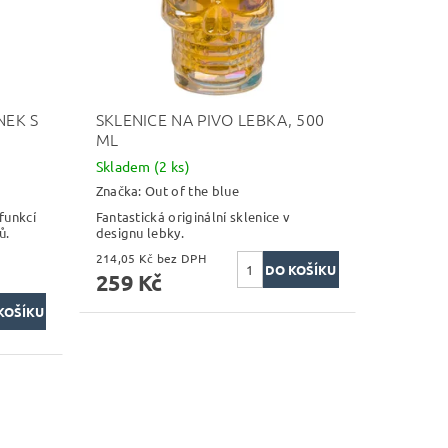
EK S
SKLENICE NA PIVO LEBKA, 500
ML
Skladem
(2 ks)
Značka:
Out of the blue
funkcí
Fantastická originální sklenice v
ů.
designu lebky.
214,05 Kč bez DPH
259 Kč