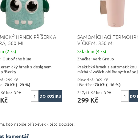
MICKÝ HRNEK PŘÍŠERKA
SAMOMÍCHACÍ TERMOHRN
Á, 560 ML
VÍČKEM, 350 ML
dem
(2 ks)
Skladem
(4 ks)
a:
Out of the blue
Značka:
Verk Group
keramický hrnek s designem
Praktický hrnek s automatickou 
příšerky.
míchání vašich oblíbených nápoj
ně:
299 Kč
Původně:
369 Kč
te
:
Ušetříte
:
70 Kč (–23 %)
70 Kč (–18 %)
189,26 Kč bez DPH
247,11 Kč bez DPH
 Kč
299 Kč
ní, kdo napíše příspěvek k této položce.
at komentář