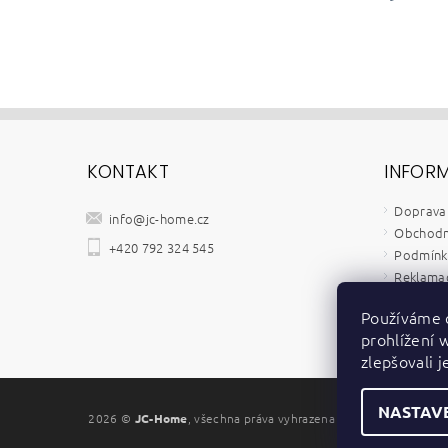
KONTAKT
INFOR
Doprava 
info
@
jc-home.cz
Obchodn
+420 792 324 545
Podmínky
Reklamač
Velkoob
Používáme 
Kontakt
prohlížení 
Zpětný o
zlepšovali 
NASTAV
2026 ©
JC-Home
, všechna práva vyhrazena