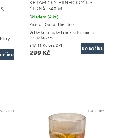
KERAMICKÝ HRNEK KOČKA
S,
ČERNÁ, 540 ML
Skladem
(4 ks)
Značka:
Out of the blue
Velký keramický hrnek s designem
černé kočky.
whisky
247,11 Kč bez DPH
299 Kč
Kód:
VG521
Kód:
OTB052