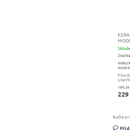
KERA
MODR
Skla
Značk
Velký 
modré 
Původ
Ušetří
229
Buďte prv
Přid