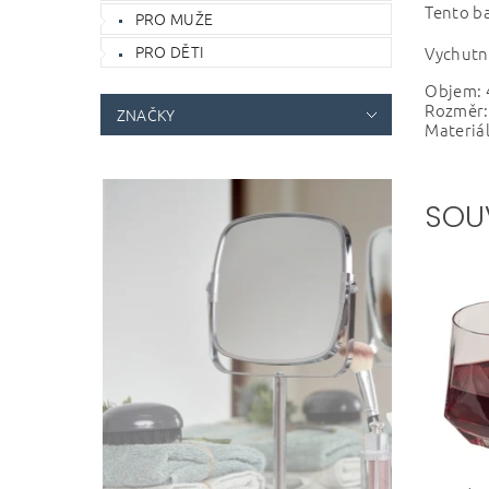
Tento ba
PRO MUŽE
PRO DĚTI
Vychutne
Objem: 
Rozměr: 
ZNAČKY
Materiá
SOU