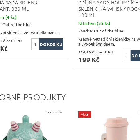
NÁ SADA SKLENIC
2DÍLNÁ SADA HOUPACÍCH
ANT, 330 ML
SKLENIC NA WHISKY ROCK
180 ML
dem
(4 ks)
Skladem
(>5 ks)
a:
Out of the blue
Značka:
Out of the blue
ivní sklenice ve tvaru diamantu.
Krásné netradiční skleničky na 
247,11 Kč bez DPH
s vypouklým dnem.
 Kč
164,46 Kč bez DPH
199 Kč
OBNÉ PRODUKTY
Kód:
OTB010
Akce