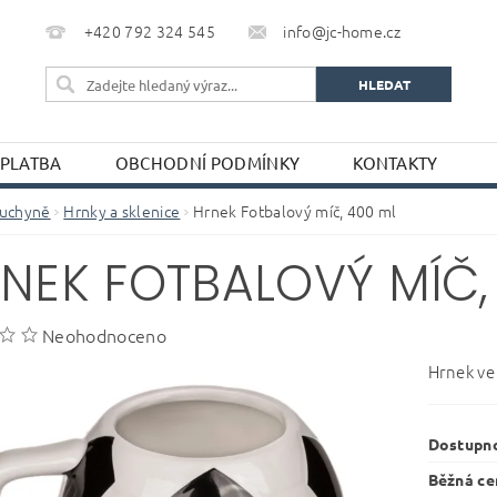
+420 792 324 545
info@jc-home.cz
 PLATBA
OBCHODNÍ PODMÍNKY
KONTAKTY
uchyně
Hrnky a sklenice
Hrnek Fotbalový míč, 400 ml
NEK FOTBALOVÝ MÍČ,
Neohodnoceno
Hrnek ve
Dostupn
Běžná ce