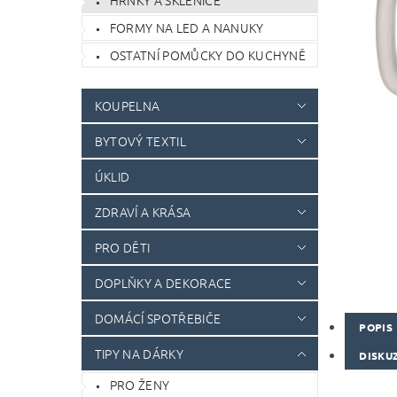
HRNKY A SKLENICE
FORMY NA LED A NANUKY
OSTATNÍ POMŮCKY DO KUCHYNĚ
KOUPELNA
BYTOVÝ TEXTIL
ÚKLID
ZDRAVÍ A KRÁSA
PRO DĚTI
DOPLŇKY A DEKORACE
DOMÁCÍ SPOTŘEBIČE
POPIS
TIPY NA DÁRKY
DISKU
PRO ŽENY