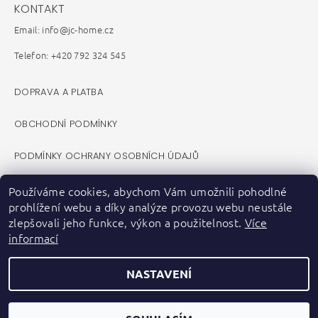
KONTAKT
Email: info@jc-home.cz
Telefon: +420 792 324 545
DOPRAVA A PLATBA
OBCHODNÍ PODMÍNKY
PODMÍNKY OCHRANY OSOBNÍCH ÚDAJŮ
REKLAMAČNÍ ŘÁD
Používáme cookies, abychom Vám umožnili pohodlné
prohlížení webu a díky analýze provozu webu neustále
VELKOOBCHOD B2B
zlepšovali jeho funkce, výkon a použitelnost.
Více
informací
KONTAKTY
NASTAVENÍ
ZPĚTNÝ ODBĚR ELEKTROZAŘÍZENÍ A BATERIÍ
FACEBOOK