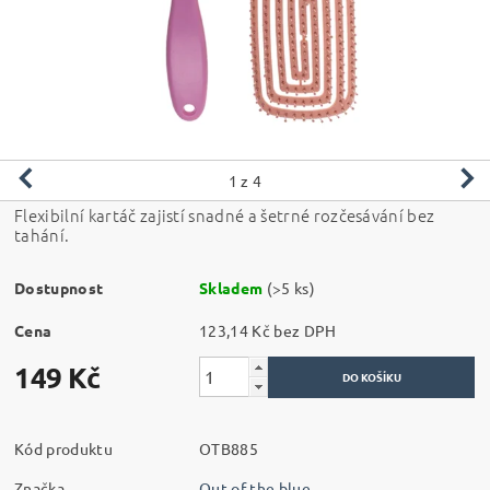
1
z 4
Flexibilní kartáč zajistí snadné a šetrné rozčesávání bez
tahání.
Dostupnost
Skladem
(>5 ks)
Cena
123,14 Kč bez DPH
149 Kč
Kód produktu
OTB885
Značka
Out of the blue