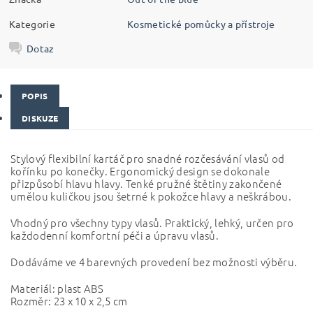
Kategorie
Kosmetické pomůcky a přístroje
Dotaz
POPIS
DISKUZE
Stylový flexibilní kartáč pro snadné rozčesávání vlasů od
kořínku po konečky. Ergonomický design se dokonale
přizpůsobí hlavu hlavy. Tenké pružné štětiny zakončené
umělou kuličkou jsou šetrné k pokožce hlavy a neškrábou.
Vhodný pro všechny typy vlasů. Praktický, lehký, určen pro
každodenní komfortní péči a úpravu vlasů.
Dodáváme ve 4 barevných provedení bez možnosti výběru.
Materiál: plast ABS
Rozměr: 23 x 10 x 2,5 cm