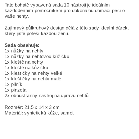
Tato bohatě vybavená sada 10 nástroji je ideálním
každodenním pomocníkem pro dokonalou domácí
péči o
vaše nehty.
Zajímavý půlkruhový design dělá z této sady ideální dárek,
který jistě potěší každou ženu.
Sada obsahuje:
1x nůžky na nehty
1x nůžky na nehtovou kůžičku
1x kleště na nehty
1x kleště na kůžičku
1x kleštičky na nehty velké
1x kleštičky na nehty malé
1x pilník
1x pinzeta
2x oboustranný nástroj na úpravu nehtů
Rozměr: 21,5 x 14 x 3 cm
Materiál: syntetická kůže, samet