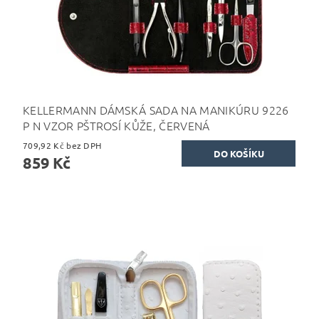
KELLERMANN DÁMSKÁ SADA NA MANIKÚRU 9226
P N VZOR PŠTROSÍ KŮŽE, ČERVENÁ
709,92 Kč bez DPH
859 Kč