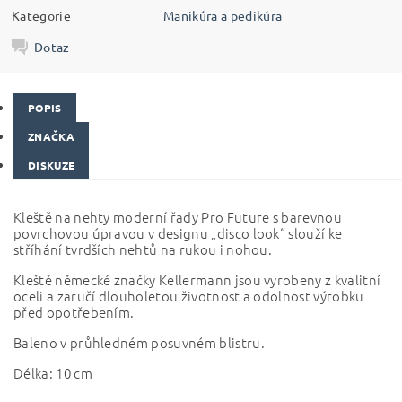
Kategorie
Manikúra a pedikúra
Dotaz
POPIS
ZNAČKA
DISKUZE
Kleště na nehty moderní řady Pro Future s barevnou
povrchovou úpravou v designu „disco look“ slouží ke
stříhání tvrdších nehtů na rukou i nohou.
Kleště německé značky Kellermann jsou vyrobeny z kvalitní
oceli a zaručí dlouholetou životnost a odolnost výrobku
před opotřebením.
Baleno v průhledném posuvném blistru.
Délka: 10 cm