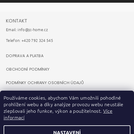
KONTAKT
Email: info@jc-home.cz
Telefon: +420 792 324 545
DOPRAVA A PLATBA
OBCHODNÍ PODMÍNKY
PODMÍNKY OCHRANY OSOBNÍCH ÚDAJŮ
REKLAMAČNÍ ŘÁD
Používáme cookies, abychom Vám umožnili pohodlné
prohlížení webu a díky analýze provozu webu neustále
VELKOOBCHOD B2B
zlepšovali jeho funkce, výkon a použitelnost.
Více
informací
KONTAKTY
NASTAVENÍ