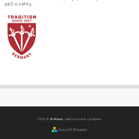
péči o nehty.
2026 ©
JC-Home
, všechna práva vyhrazena
Vytvořil Shoptet