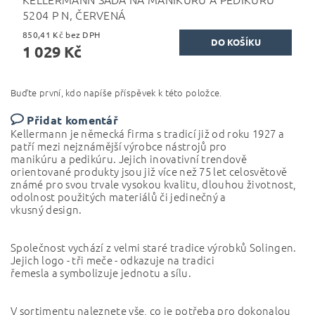
5204 P N, ČERVENÁ
850,41 Kč bez DPH
1 029 Kč
Buďte první, kdo napíše příspěvek k této položce.
Přidat komentář
Kellermann je německá firma s tradicí již od roku 1927 a
patří mezi nejznámější výrobce nástrojů pro
manikúru a pedikúru. Jejich inovativní trendově
orientované produkty jsou již více než 75 let celosvětově
známé pro svou trvale vysokou kvalitu, dlouhou životnost,
odolnost použitých materiálů či jedinečný a
vkusný design.
Společnost vychází z velmi staré tradice výrobků Solingen.
Jejich logo - tři meče - odkazuje na tradici
řemesla a symbolizuje jednotu a sílu.
V sortimentu naleznete vše, co je potřeba pro dokonalou