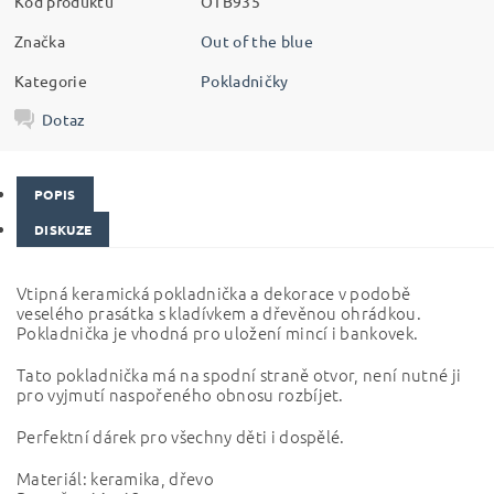
Kód produktu
OTB935
Značka
Out of the blue
Kategorie
Pokladničky
Dotaz
POPIS
DISKUZE
Vtipná keramická pokladnička a dekorace v podobě
veselého prasátka s kladívkem a dřevěnou ohrádkou.
Pokladnička je vhodná pro uložení mincí i bankovek.
Tato pokladnička má na spodní straně otvor, není nutné ji
pro vyjmutí naspořeného obnosu rozbíjet.
Perfektní dárek pro všechny děti i dospělé.
Materiál: keramika, dřevo