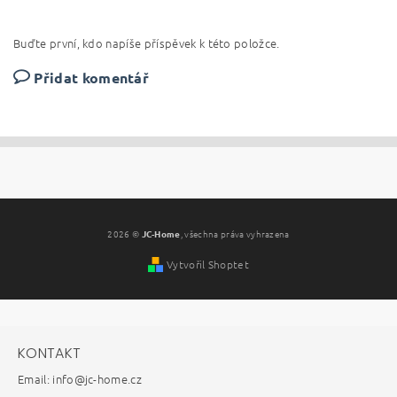
Buďte první, kdo napíše příspěvek k této položce.
Přidat komentář
2026 ©
JC-Home
, všechna práva vyhrazena
Vytvořil Shoptet
KONTAKT
Email: info@jc-home.cz