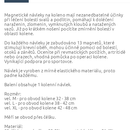
Magnetické návleky na koleno mají nezanedbatelné účinky
při léčení bolestí svalů a podlitin, pomáhají k doléčení
naraženin, zlomenin, vymknutých kloubů a natažených
vazů. Již po krátkém nošení pocítíte zmírnění bolestí v
oblasti kolene.
Do každého návleku je zabudováno 13 magnetů, které
stimulují krevní oběh, mohou účinně pomoci od bolestí,
otoků a zánětů. Oceníte při revmatických potížích, artritidě
nebo úrazech, vhodná pomůcka po operaci kolene.
Vynikající podpora pro sportovce.
Návlek je vyroben z mírně elastického materiálu, proto
padne každému.
Balení obsahuje 1 kolenní návlek.
Rozměr:
vel. M - pro obvod kolene 32 - 38 cm
vel. L - pro obvod kolene 38 - 42 cm
vel. XL - pro obvod kolene 42 - 48 cm
Měří se obvod přes čéšku.
Materiál: