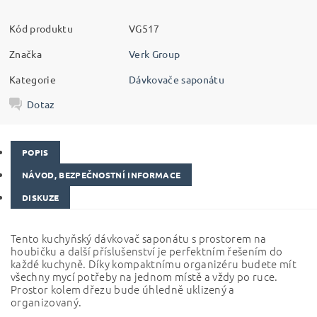
Kód produktu
VG517
Značka
Verk Group
Kategorie
Dávkovače saponátu
Dotaz
POPIS
NÁVOD, BEZPEČNOSTNÍ INFORMACE
DISKUZE
Tento kuchyňský dávkovač saponátu s prostorem na
houbičku a další příslušenství je perfektním řešením do
každé kuchyně. Díky kompaktnímu organizéru budete mít
všechny mycí potřeby na jednom místě a vždy po ruce.
Prostor kolem dřezu bude úhledně uklizený a
organizovaný.