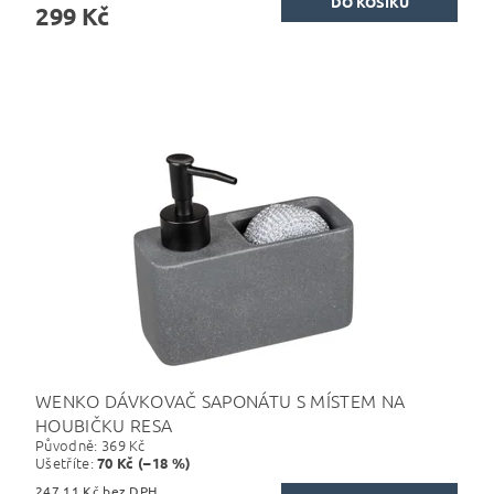
299 Kč
WENKO DÁVKOVAČ SAPONÁTU S MÍSTEM NA
HOUBIČKU RESA
Původně:
369 Kč
Ušetříte
:
70 Kč (–18 %)
247,11 Kč bez DPH