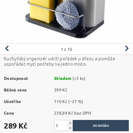
1
z 10
Kuchyňský organizér udrží pořádek u dřezu a pomůže
uspořádat mycí potřeby na jedno místo.
Dostupnost
Skladem
(>5 ks)
Běžná cena
399 Kč
Ušetříte
110 Kč
(–27 %)
Cena
238,84 Kč bez DPH
289 Kč