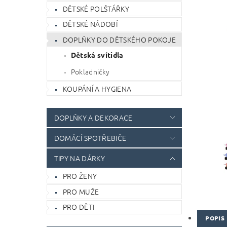
DĚTSKÉ POLŠTÁŘKY
DĚTSKÉ NÁDOBÍ
DOPLŇKY DO DĚTSKÉHO POKOJE
Dětská svítidla
Pokladničky
KOUPÁNÍ A HYGIENA
DOPLŇKY A DEKORACE
DOMÁCÍ SPOTŘEBIČE
TIPY NA DÁRKY
PRO ŽENY
PRO MUŽE
PRO DĚTI
POPIS