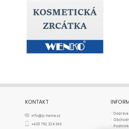
KONTAKT
INFOR
Doprava 
info
@
jc-home.cz
Obchodn
+420 792 324 545
Podmínky