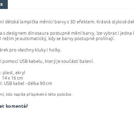
ZE
ní dětská lampička měnící barvy s 3D efektem. Krásná stylová d
 s designem dinosaura postupně mění barvy, lze vybrat i jedna k
1 režim je automatický, kdy se barvy postupně prolínají.
árek pro všechny kluky i holky.
 pomocí USB kabelu, který je součástí balení.
 plast, akryl
 14 x 16 cm
: USB kabel - délka 90 cm
ní, kdo napíše příspěvek k této položce.
at komentář