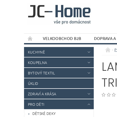
VELKOOBCHOD B2B
DOPRAVA A
P
KUCHYNĚ
LA
KOUPELNA
BYTOVÝ TEXTIL
TR
ÚKLID
ZDRAVÍ A KRÁSA
PRO DĚTI
DĚTSKÉ DEKY