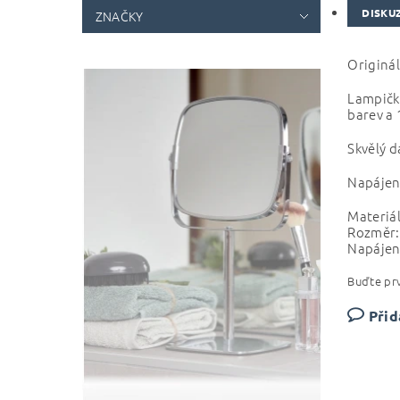
DISKU
ZNAČKY
Originál
Lampička
barev a 
Skvělý d
Napájení
Materiál:
Rozměr:
Napájení
Buďte prv
Přid