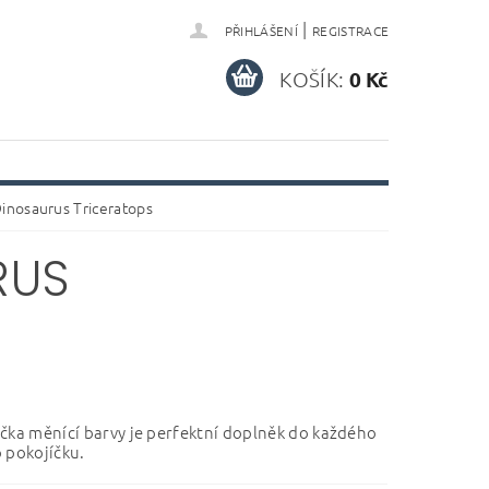
|
PŘIHLÁŠENÍ
REGISTRACE
KOŠÍK:
0 Kč
inosaurus Triceratops
RUS
čka měnící barvy je perfektní doplněk do každého
 pokojíčku.