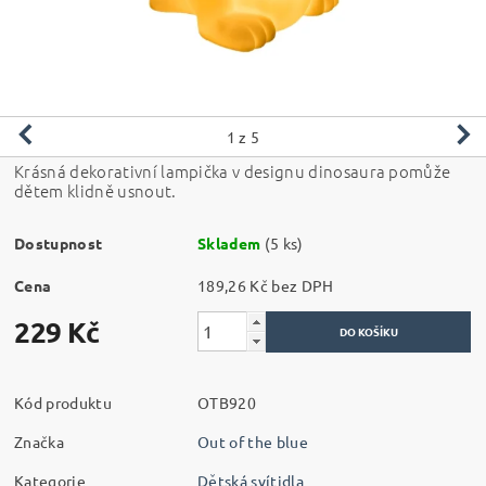
1
z 5
Krásná dekorativní lampička v designu dinosaura pomůže
dětem klidně usnout.
Dostupnost
Skladem
(5 ks)
Cena
189,26 Kč bez DPH
229 Kč
Kód produktu
OTB920
Značka
Out of the blue
Kategorie
Dětská svítidla