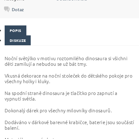
Dotaz
POPIS
DISKUZE
Noční světýlko v motivu roztomilého dinosaura si všichni
děti zamilují a nebudou se už bát tmy.
Vkusná dekorace na noční stoleček do dětského pokoje pro
všechny holky i kluky.
Na spodní straně dinosaura je tlačítko pro zapnutí a
vypnutí světla.
Dokonalý dárek pro všechny milovníky dinosaurů.
Dodáváno v dárkové barevné krabičce, baterie jsou součástí
balení.