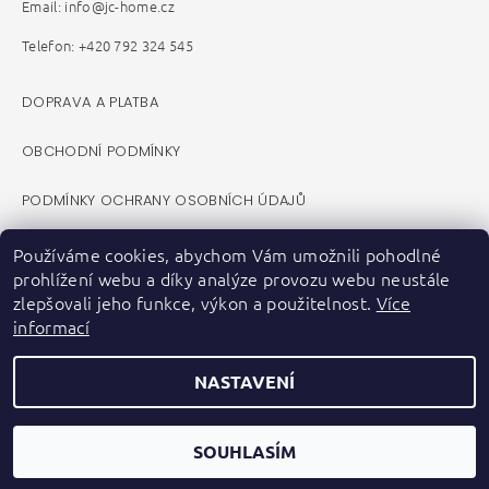
Email: info@jc-home.cz
Telefon: +420 792 324 545
DOPRAVA A PLATBA
OBCHODNÍ PODMÍNKY
PODMÍNKY OCHRANY OSOBNÍCH ÚDAJŮ
REKLAMAČNÍ ŘÁD
Používáme cookies, abychom Vám umožnili pohodlné
prohlížení webu a díky analýze provozu webu neustále
VELKOOBCHOD B2B
zlepšovali jeho funkce, výkon a použitelnost.
Více
informací
KONTAKTY
NASTAVENÍ
ZPĚTNÝ ODBĚR ELEKTROZAŘÍZENÍ A BATERIÍ
FACEBOOK
SOUHLASÍM