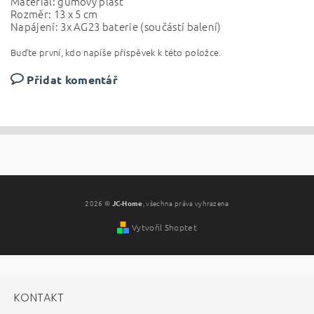
Materiál: gumový plast
Rozměr: 13 x 5 cm
Napájení: 3x AG23 baterie (součástí balení)
Buďte první, kdo napíše příspěvek k této položce.
Přidat komentář
2026 ©
JC-Home
, všechna práva vyhrazena
Vytvořil Shoptet
KONTAKT