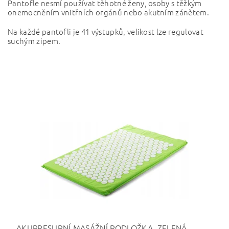
Pantofle nesmí používat těhotné ženy, osoby s těžkým
onemocněním vnitřních orgánů nebo akutním zánětem.
Na každé pantofli je 41 výstupků, velikost lze regulovat
suchým zipem.
AKUPRESURNÍ MASÁŽNÍ PODLOŽKA, ZELENÁ