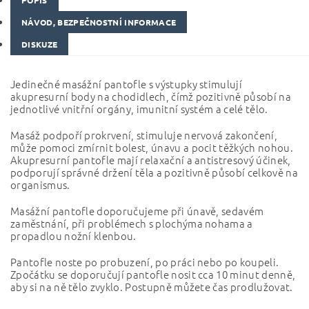
POPIS
NÁVOD, BEZPEČNOSTNÍ INFORMACE
DISKUZE
Jedinečné masážní pantofle s výstupky stimulují
akupresurní body na chodidlech, čímž pozitivně působí na
jednotlivé vnitřní orgány, imunitní systém a celé tělo.
Masáž podpoří prokrvení, stimuluje nervová zakončení,
může pomoci zmírnit bolest, únavu a pocit těžkých nohou.
Akupresurní pantofle mají relaxační a antistresový účinek,
podporují správné držení těla a pozitivně působí celkově na
organismus.
Masážní pantofle doporučujeme při únavě, sedavém
zaměstnání, při problémech s plochýma nohama a
propadlou nožní klenbou.
Pantofle noste po probuzení, po práci nebo po koupeli.
Zpočátku se doporučují pantofle nosit cca 10 minut denně,
aby si na ně tělo zvyklo. Postupně můžete čas prodlužovat.