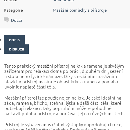
Kategorie
Masážní pomůcky a přístroje
Dotaz
POPIS
DISKUZE
Tento praktický masážní přístroj na krk a ramena je skvělým
zařízením pro relaxaci doma po práci, dlouhém dni, sezení
u stolu nebo fyzické námaze. Díky speciálním masážním
hlavicím přístroj masíruje oblast krku a ramen a pomáhá
uvolnit napjaté části těla.
Masážní přístroj lze použít nejen na krk. Je také ideální na
záda, ramena, břicho, stehna, lýtka a další části těla, které
potřebují relaxaci. Díky popruhům můžete pohodlně
nastavit polohu přístroje a používat jej na různých místech.
Přístroj je vybaven masážními výstupky napodobující ruce,
které provádějí hnětací pohyby. Poskytuje příjemný