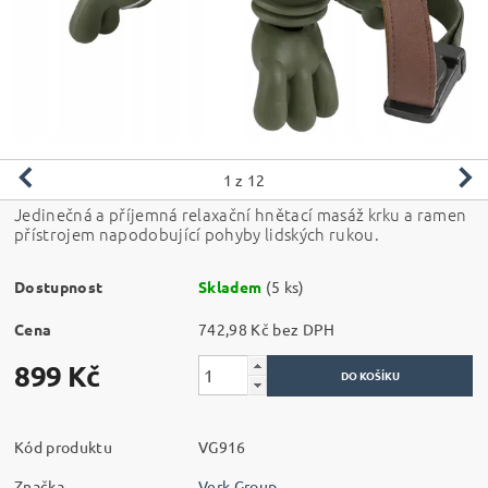
1
z 12
Jedinečná a příjemná relaxační hnětací masáž krku a ramen
přístrojem napodobující pohyby lidských rukou.
Dostupnost
Skladem
(5 ks)
Cena
742,98 Kč bez DPH
899 Kč
Kód produktu
VG916
Značka
Verk Group