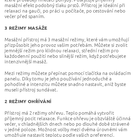
masážní efekt podobný tlaku prstů. Přístroj je ideální při
relaxaci na gauči, po práci u počítače, po cestování nebo
večer před spaním.
3 REŽIMY MASÁŽE
Masážní přístroj má 3 masážní režimy, které vám umožňují
přizpůsobit jeho provoz vašim potřebám. Můžete si zvolit
jemnější režim pro klidnou relaxaci, střední režim pro
každodenní použití nebo silnější režim, když potřebujete
intenzivnější masáž.
Mezi režimy můžete přepínat pomocí tlačítka na ovládacím
panelu. Díky tomu je jeho používání jednoduché a
pohodlné a intenzitu můžete snadno nastavit, aniž byste
museli přístroj sundávat.
2 REŽIMY OHŘÍVÁNÍ
Přístroj má 2 režimy ohřevu. Teplo pomáhá vytvořit
příjemný pocit relaxace. Funkce ohřevu je obzvláště účinná
večer, v chladnějších dnech nebo po dlouhé době strávené
v jedné poloze. Možnost volby mezi dvěma úrovněmi vám
umožňuje nastavit teplotu podle vašich preferencí.