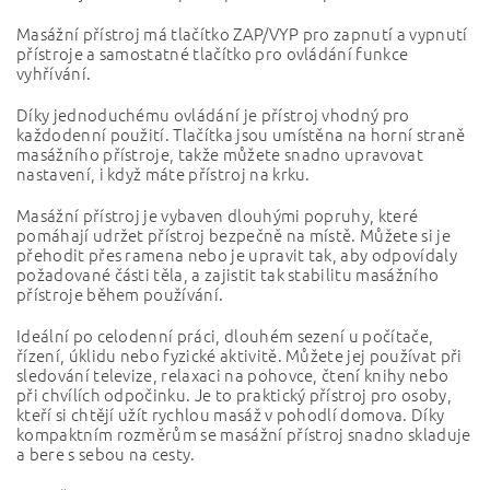
Masážní přístroj má tlačítko ZAP/VYP pro zapnutí a vypnutí
přístroje a samostatné tlačítko pro ovládání funkce
vyhřívání.
Díky jednoduchému ovládání je přístroj vhodný pro
každodenní použití. Tlačítka jsou umístěna na horní straně
masážního přístroje, takže můžete snadno upravovat
nastavení, i když máte přístroj na krku.
Masážní přístroj je vybaven dlouhými popruhy, které
pomáhají udržet přístroj bezpečně na místě. Můžete si je
přehodit přes ramena nebo je upravit tak, aby odpovídaly
požadované části těla, a zajistit tak stabilitu masážního
přístroje během používání.
Ideální po celodenní práci, dlouhém sezení u počítače,
řízení, úklidu nebo fyzické aktivitě. Můžete jej používat při
sledování televize, relaxaci na pohovce, čtení knihy nebo
při chvílích odpočinku. Je to praktický přístroj pro osoby,
kteří si chtějí užít rychlou masáž v pohodlí domova. Díky
kompaktním rozměrům se masážní přístroj snadno skladuje
a bere s sebou na cesty.