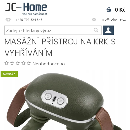
0 Kč
info@jc-home.cz
+420 792 324 545
MASÁŽNÍ PŘÍSTROJ NA KRK S
VYHŘÍVÁNÍM
Neohodnoceno
Novinka