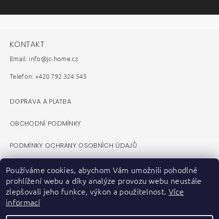
KONTAKT
Email: info@jc-home.cz
Telefon: +420 792 324 545
DOPRAVA A PLATBA
OBCHODNÍ PODMÍNKY
PODMÍNKY OCHRANY OSOBNÍCH ÚDAJŮ
REKLAMAČNÍ ŘÁD
Používáme cookies, abychom Vám umožnili pohodlné
prohlížení webu a díky analýze provozu webu neustále
VELKOOBCHOD B2B
zlepšovali jeho funkce, výkon a použitelnost.
Více
informací
KONTAKTY