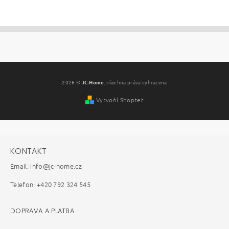
2026 ©
JC-Home
, všechna práva vyhrazena
Vytvořil Shoptet
KONTAKT
Email: info@jc-home.cz
Telefon: +420 792 324 545
DOPRAVA A PLATBA