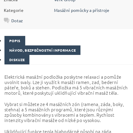
Kategorie
Masážní pomůcky a přístroje
Dotaz
POPIS
NÁVOD, BEZPEČNOSTNÍ INFORMACE
DISKUZE
Elektrická masážní podložka poskytne relaxaci a pomůže
uvolnit svaly. Lze ji využít k masáži ramen, zad, bederní
páteře, boků a stehen. Podložka má 5 vibračních masážních
motorů, které poskytují uklidňující vibrační masáž těla.
Vybrat si můžete ze 4 masážních zón (ramena, záda, boky,
stehna) a 5 masážních programů, které jsou různými
způsoby kombinovány s vibracemi a teplem. Rychlost
intenzity vibrační masáže od nízké po vysokou.
Uklidňující funkce tepla blahodárně působí na záda,