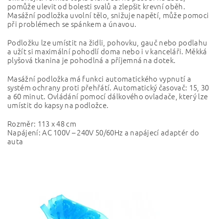
pomůže ulevit od bolesti svalů a zlepšit krevní oběh.
Masážní podložka uvolní tělo, snižuje napětí, může pomoci
při problémech se spánkem a únavou.
Podložku lze umístit na židli, pohovku, gauč nebo podlahu
a užít si maximální pohodlí doma nebo i v kanceláři. Měkká
plyšová tkanina je pohodlná a příjemná na dotek.
Masážní podložka má funkci automatického vypnutí a
systém ochrany proti přehřátí. Automatický časovač: 15, 30
a 60 minut. Ovládání pomocí dálkového ovladače, který lze
umístit do kapsy na podložce.
Rozměr: 113 x 48 cm
Napájení: AC 100V – 240V 50/60Hz a napájecí adaptér do
auta