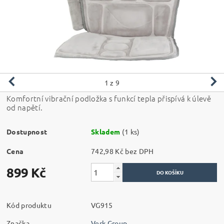
1
z 9
Komfortní vibrační podložka s funkcí tepla přispívá k úlevě
od napětí.
Dostupnost
Skladem
(1 ks)
Cena
742,98 Kč bez DPH
899 Kč
Kód produktu
VG915
Značka
Verk Group