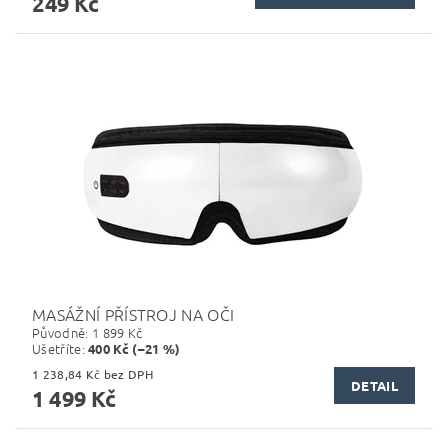
249 Kč
MASÁŽNÍ PŘÍSTROJ NA OČI
Původně:
1 899 Kč
Ušetříte
:
400 Kč (–21 %)
1 238,84 Kč bez DPH
DETAIL
1 499 Kč