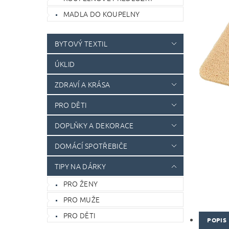
MADLA DO KOUPELNY
BYTOVÝ TEXTIL
ÚKLID
ZDRAVÍ A KRÁSA
PRO DĚTI
DOPLŇKY A DEKORACE
DOMÁCÍ SPOTŘEBIČE
TIPY NA DÁRKY
PRO ŽENY
PRO MUŽE
PRO DĚTI
POPIS