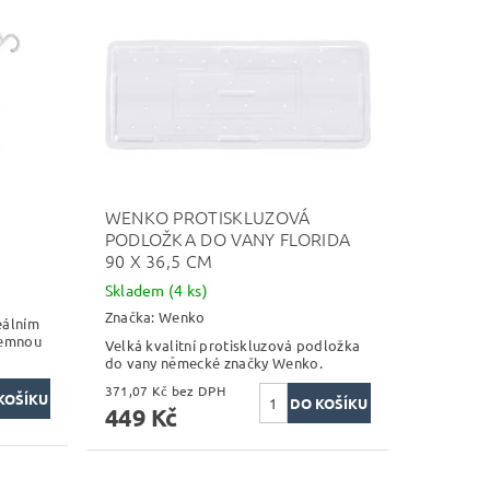
WENKO PROTISKLUZOVÁ
PODLOŽKA DO VANY FLORIDA
90 X 36,5 CM
Skladem
(4 ks)
Značka:
Wenko
eálním
jemnou
Velká kvalitní protiskluzová podložka
do vany německé značky Wenko.
371,07 Kč bez DPH
449 Kč