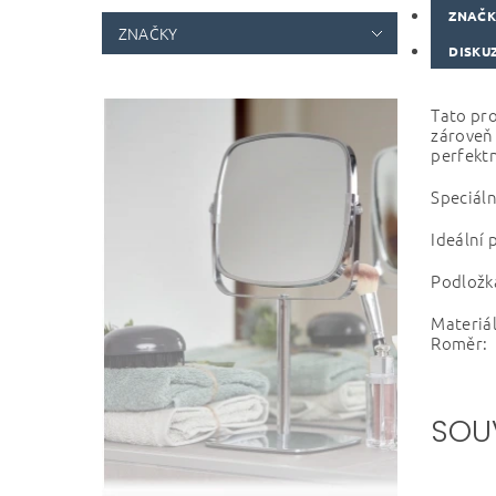
ZNAČ
ZNAČKY
DISKU
Tato pro
zároveň 
perfekt
Speciáln
Ideální 
Podložka
Materiál
Roměr: 
SOU