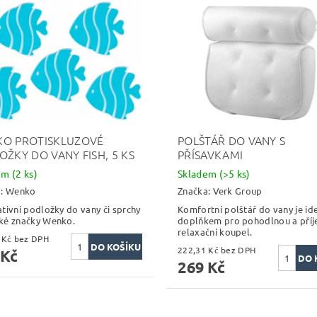
O PROTISKLUZOVÉ
POLŠTÁŘ DO VANY S
OŽKY DO VANY FISH, 5 KS
PŘÍSAVKAMI
dem
(2 ks)
Skladem
(>5 ks)
a:
Wenko
Značka:
Verk Group
tivní podložky do vany či sprchy
Komfortní polštář do vany je id
ké značky Wenko.
doplňkem pro pohodlnou a pří
relaxační koupel.
164,46 Kč bez DPH
222,31 Kč bez DPH
 Kč
269 Kč