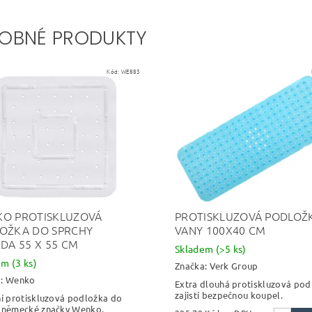
OBNÉ PRODUKTY
Kód:
WE883
O PROTISKLUZOVÁ
PROTISKLUZOVÁ PODLOŽ
OŽKA DO SPRCHY
VANY 100X40 CM
IDA 55 X 55 CM
Skladem
(>5 ks)
dem
(3 ks)
Značka:
Verk Group
a:
Wenko
Extra dlouhá protiskluzová pod
zajistí bezpečnou koupel.
ní protiskluzová podložka do
 německé značky Wenko.