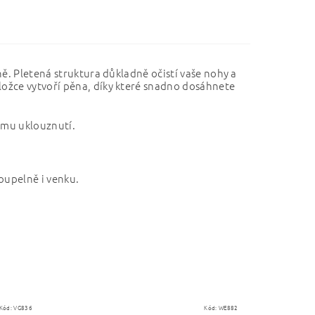
ě. Pletená struktura důkladně očistí vaše nohy a
ožce vytvoří pěna, díky které snadno dosáhnete
ému uklouznutí.
oupelně i venku.
Kód:
VG836
Kód:
WE882