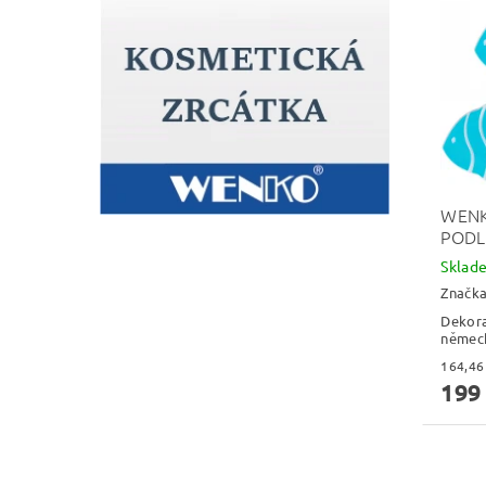
WENK
PODL
Skla
Značk
Dekora
němec
199