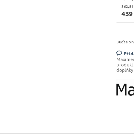
439
Buďte prv
Přid
Maximex
produkty
doplňky