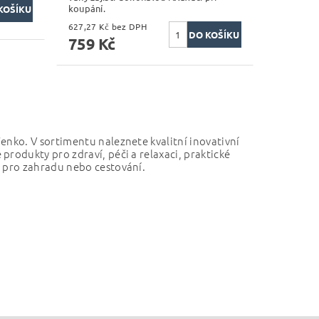
koupání.
627,27 Kč bez DPH
759 Kč
Wenko.
V sortimentu naleznete kvalitní inovativní
odukty pro zdraví, péči a relaxaci, praktické
 pro zahradu nebo cestování.