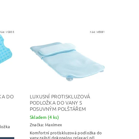
Kód:
VG835
Kód:
WE881
KA DO
LUXUSNÍ PROTISKLUZOVÁ
PODLOŽKA DO VANY S
POSUVNÝM POLŠTÁŘEM
Skladem
(4 ks)
Značka:
Maximex
ložka
Komfortní protiskluzová podložka do
vany zajistí dokonalou relaxaci při