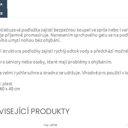
KA
ZE
tiskluzová podložka zajistí bezpečnou koupel ve sprše nebo i van
je příjemně promasíruje. Nanesením sprchového gelu se na podl
ního umytí nohou bez ohýbání.
í struktura podložky zajistí rychlý odtok vody a předchází možn
pro seniory nebo osoby, které mají problémy s ohýbáním.
 velmi rychle schne a snadno se udržuje. Vhodné pro použití v k
: plast
60 x 40 cm
VISEJÍCÍ PRODUKTY
Kód:
WE799