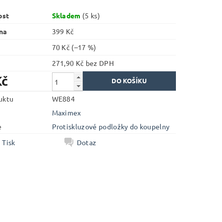
ost
Skladem
(5 ks)
na
399 Kč
70 Kč
(–17 %)
271,90 Kč bez DPH
Kč
uktu
WE884
Maximex
e
Protiskluzové podložky do koupelny
Tisk
Dotaz