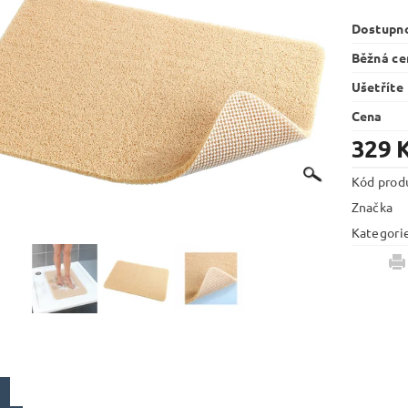
Dostupn
Běžná ce
Ušetříte
Cena
329 
Kód prod
Značka
Kategori