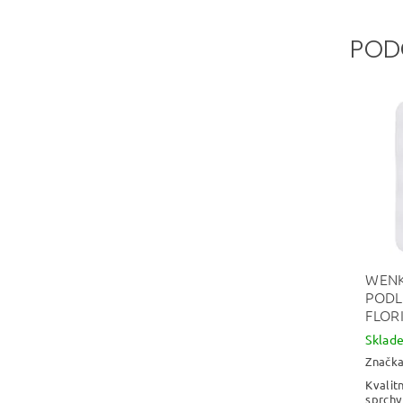
POD
WENK
PODL
FLOR
Skla
Značk
Kvalit
sprchy