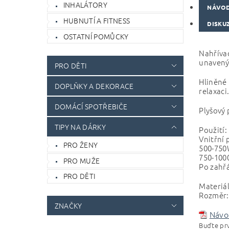
INHALÁTORY
NÁVOD
HUBNUTÍ A FITNESS
DISKU
OSTATNÍ POMŮCKY
Nahřívac
unavený
PRO DĚTI
Hliněné 
DOPLŇKY A DEKORACE
relaxaci
DOMÁCÍ SPOTŘEBIČE
Plyšový 
TIPY NA DÁRKY
Použití:
Vnitřní 
PRO ŽENY
500-750
750-100
PRO MUŽE
Po zahřá
PRO DĚTI
Materiál
Rozměr: 
ZNAČKY
Návod
Buďte prv