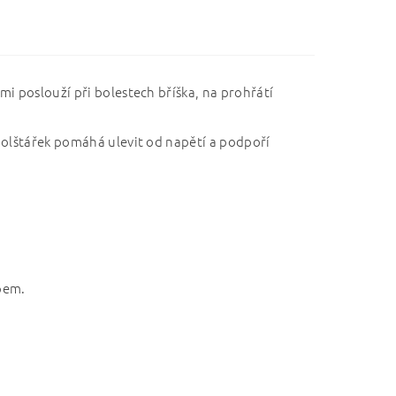
i poslouží při bolestech bříška, na prohřátí
polštářek pomáhá ulevit od napětí a podpoří
ipem.