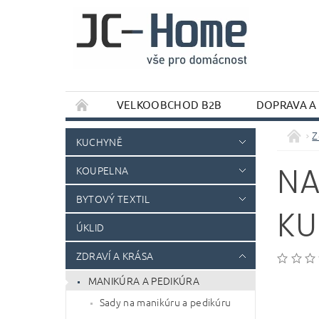
VELKOOBCHOD B2B
DOPRAVA A
Z
KUCHYNĚ
NA
KOUPELNA
BYTOVÝ TEXTIL
KU
ÚKLID
ZDRAVÍ A KRÁSA
MANIKÚRA A PEDIKÚRA
Sady na manikúru a pedikúru