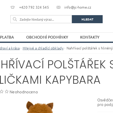
+420 792 324 545
info@jc-home.cz
 PLATBA
OBCHODNÍ PODMÍNKY
KONTAKTY
draví a krása
Hřejivé a chladící obklady
Nahřívací polštářek s hliněn
HŘÍVACÍ POLŠTÁŘEK S
LIČKAMI KAPYBARA
Neohodnoceno
Osvědčen
pro podp