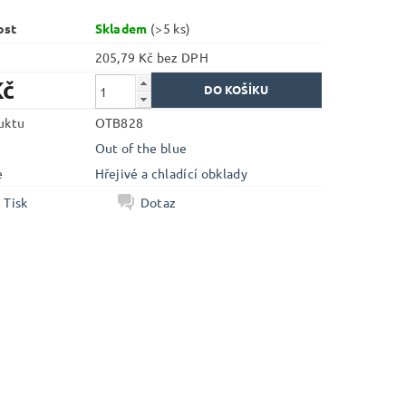
ost
Skladem
(>5 ks)
205,79 Kč bez DPH
Kč
uktu
OTB828
Out of the blue
e
Hřejivé a chladící obklady
Tisk
Dotaz