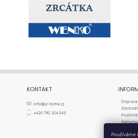
KONTAKT
INFOR
Doprava 
info
@
jc-home.cz
Obchodn
+420 792 324 545
Podmínky
Reklamač
Velkoob
Používáme 
Kontakt