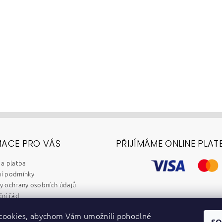
MACE PRO VÁS
PŘIJÍMÁME ONLINE PLAT
a platba
í podmínky
 ochrany osobních údajů
ní řád
chod B2B
cookies, abychom Vám umožnili pohodlné
y
SO