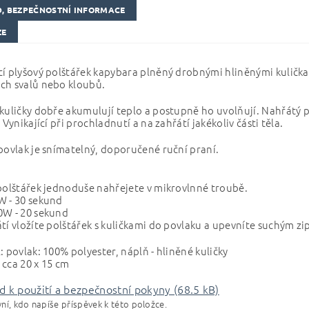
, BEZPEČNOSTNÍ INFORMACE
ZE
í plyšový polštářek kapybara plněný drobnými hliněnými kuličkam
ch svalů nebo kloubů.
kuličky dobře akumulují teplo a postupně ho uvolňují. Nahřátý 
. Vynikající při prochladnutí a na zahřátí jakékoliv části těla.
povlak je snímatelný, doporučené ruční praní.
polštářek jednoduše nahřejete v mikrovlnné troubě.
W - 30 sekund
0W - 20 sekund
tí vložíte polštářek s kuličkami do povlaku a upevníte suchým z
: povlak: 100% polyester, náplň - hliněné kuličky
cca 20 x 15 cm
 k použití a bezpečnostní pokyny (68.5 kB)
ní, kdo napíše příspěvek k této položce.