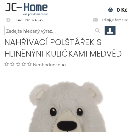
0 Kč
info@jc-home.cz
+420 792 324 545
NAHŘÍVACÍ POLŠTÁŘEK S
HLINĚNÝNI KULIČKAMI MEDVĚD
Neohodnoceno