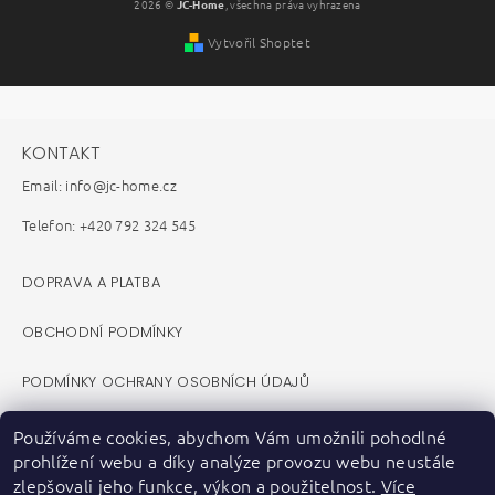
2026 ©
JC-Home
, všechna práva vyhrazena
Vytvořil Shoptet
KONTAKT
Email: info@jc-home.cz
Telefon: +420 792 324 545
DOPRAVA A PLATBA
OBCHODNÍ PODMÍNKY
PODMÍNKY OCHRANY OSOBNÍCH ÚDAJŮ
REKLAMAČNÍ ŘÁD
Používáme cookies, abychom Vám umožnili pohodlné
prohlížení webu a díky analýze provozu webu neustále
VELKOOBCHOD B2B
zlepšovali jeho funkce, výkon a použitelnost.
Více