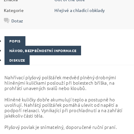
Kategorie
Hřejivé a chladící obklady
Dotaz
POPIS
NÁVOD, BEZPEČNOSTNÍ INFORMACE
DISKUZE
Nahřívací plyšový polštářek medvěd plněný drobnými
hliněnými kuličkami poslouží při bolestech bříška, na
prohřátí unavených svalů nebo kloubů.
Hliněné kuličky dobře akumulují teplo a postupně ho
uvolňují. Nahřátý polštářek pomáhá ulevit od napětí a
podpoří relaxaci. Vynikající při prochladnutí a na zahřátí
jakékoliv části těla.
Plyšový povlak je snímatelný, doporučené ruční praní.