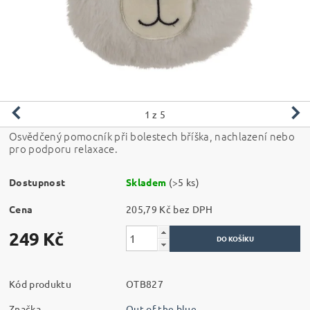
1
z 5
Osvědčený pomocník při bolestech bříška, nachlazení nebo
pro podporu relaxace.
Dostupnost
Skladem
(>5 ks)
Cena
205,79 Kč bez DPH
249 Kč
Kód produktu
OTB827
Značka
Out of the blue