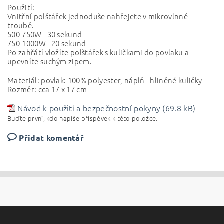
Použití:
Vnitřní polštářek jednoduše nahřejete v mikrovlnné
troubě.
500-750W - 30 sekund
750-1000W - 20 sekund
Po zahřátí vložíte polštářek s kuličkami do povlaku a
upevníte suchým zipem.
Materiál: povlak: 100% polyester, náplň - hliněné kuličky
Rozměr: cca 17 x 17 cm
Návod k použití a bezpečnostní pokyny (69.8 kB)
Buďte první, kdo napíše příspěvek k této položce.
Přidat komentář