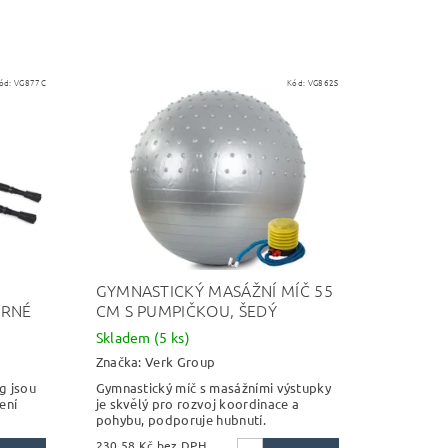
ód:
VG877C
Kód:
VG862S
GYMNASTICKÝ MASÁŽNÍ MÍČ 55
ERNÉ
CM S PUMPIČKOU, ŠEDÝ
Skladem
(5 ks)
Značka:
Verk Group
g jsou
Gymnastický míč s masážními výstupky
ení
je skvělý pro rozvoj koordinace a
pohybu, podporuje hubnutí.
230,58 Kč bez DPH