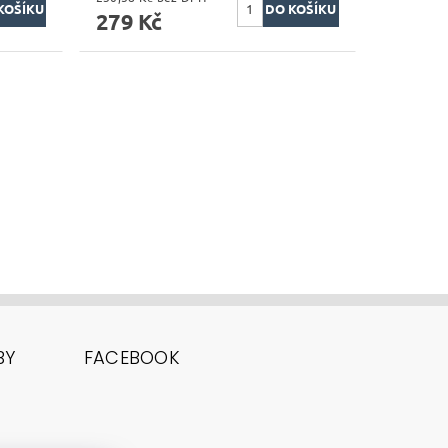
279 Kč
BY
FACEBOOK