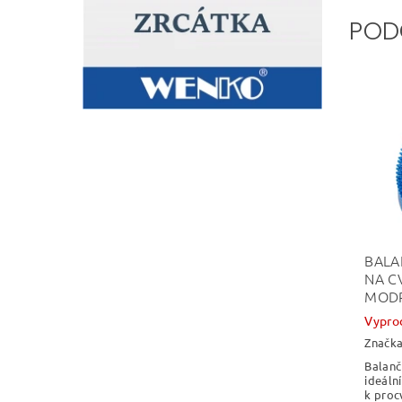
POD
BALA
NA C
MOD
Vypro
Značk
Balanč
ideální
k proc