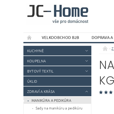
VELKOOBCHOD B2B
DOPRAVA A
Z
KUCHYNĚ
NA
KOUPELNA
BYTOVÝ TEXTIL
KG
ÚKLID
ZDRAVÍ A KRÁSA
MANIKÚRA A PEDIKÚRA
Sady na manikúru a pedikúru