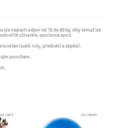
a lze nastavit odpor od 10 do 60 kg, díky čemuž lze
 pokročilé uživatele, sportovce apod.
 procvičení svalů ruky, předloktí a zápěstí.
zovým povrchem.
ům.
Kód:
VG873
Kód:
VG864M