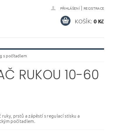
|
PŘIHLÁŠENÍ
REGISTRACE
KOŠÍK:
0 Kč
kg s počítadlem
AČ RUKOU 10-60
 ruky, prstů a zápěstí s regulací stisku a
ckým počítadlem.