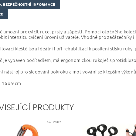
, BEZPEČNOSTNÍ INFORMACE
ZE
č umožní procvičit ruce, prsty a zápěstí. Pomocí otočného kolečk
bit intenzitu cvičení úrovni uživatele. Vhodné pro začátečníky i
lovací kleště jsou ideální i při rehabilitaci k posílení stisku ruky,
ač je vybaven počítadlem, má ergonomickou rukojeť s protisklu
í nástroj pro sledování pokroku a motivování se k lepším výkon
 16 x 9 cm
VISEJÍCÍ PRODUKTY
Kód:
VG872