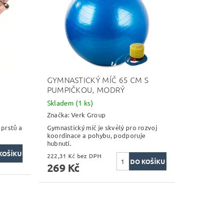
GYMNASTICKÝ MÍČ 65 CM S
PUMPIČKOU, MODRÝ
Skladem
(1 ks)
Značka:
Verk Group
 prstů a
Gymnastický míč je skvělý pro rozvoj
koordinace a pohybu, podporuje
hubnutí.
222,31 Kč bez DPH
269 Kč