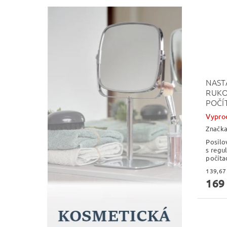
NAST
RUKO
POČÍ
Vypro
Značk
Posilo
s regu
počíta
169