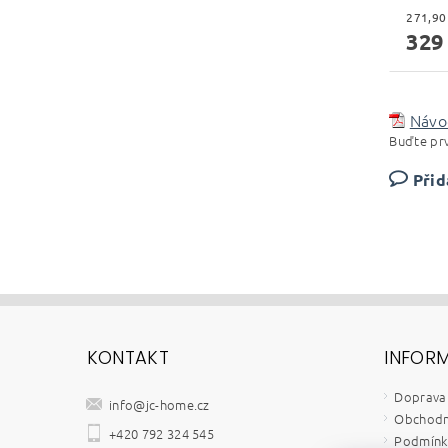
329
Návod
Buďte prv
Přid
KONTAKT
INFOR
Doprava 
info
@
jc-home.cz
Obchodn
+420 792 324 545
Podmínky