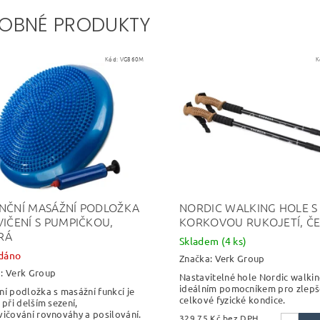
OBNÉ PRODUKTY
Kód:
VG860M
K
NČNÍ MASÁŽNÍ PODLOŽKA
NORDIC WALKING HOLE S
VIČENÍ S PUMPIČKOU,
KORKOVOU RUKOJETÍ, Č
RÁ
Skladem
(4 ks)
dáno
Značka:
Verk Group
a:
Verk Group
Nastavitelné hole Nordic walkin
ideálním pomocníkem pro zlepš
ní podložka s masážní funkcí je
celkové fyzické kondice.
 při delším sezení,
vičování rovnováhy a posilování.
329,75 Kč bez DPH