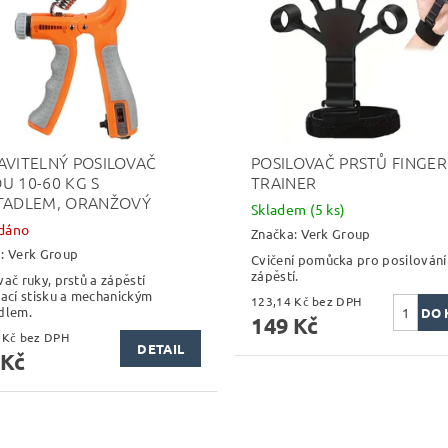
AVITELNÝ POSILOVAČ
POSILOVAČ PRSTŮ FINGER
U 10-60 KG S
TRAINER
TADLEM, ORANŽOVÝ
Skladem
(5 ks)
dáno
Značka:
Verk Group
a:
Verk Group
Cvičení pomůcka pro posilování
zápěstí.
vač ruky, prstů a zápěstí
lací stisku a mechanickým
123,14 Kč bez DPH
dlem.
149 Kč
139,67 Kč bez DPH
DETAIL
 Kč