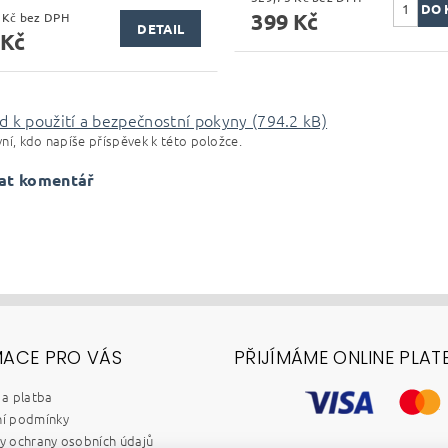
399 Kč
271,90 Kč bez DPH
DETAIL
 Kč
 k použití a bezpečnostní pokyny (794.2 kB)
ní, kdo napíše příspěvek k této položce.
at komentář
MACE PRO VÁS
PŘIJÍMÁME ONLINE PLAT
a platba
í podmínky
 ochrany osobních údajů