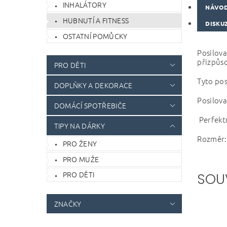
INHALÁTORY
NÁVOD
HUBNUTÍ A FITNESS
DISKU
OSTATNÍ POMŮCKY
Posilova
přizpůso
PRO DĚTI
Tyto posi
DOPLŇKY A DEKORACE
Posilov
DOMÁCÍ SPOTŘEBIČE
Perfektn
TIPY NA DÁRKY
Rozměr:
PRO ŽENY
PRO MUŽE
PRO DĚTI
SOU
ZNAČKY