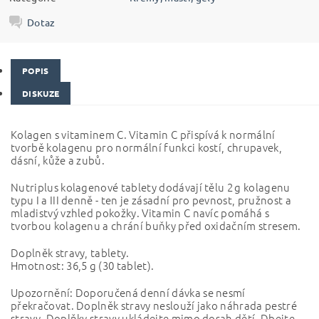
Dotaz
POPIS
DISKUZE
Kolagen s vitaminem C. Vitamin C přispívá k normální
tvorbě kolagenu pro normální funkci kostí, chrupavek,
dásní, kůže a zubů.
Nutriplus kolagenové tablety dodávají tělu 2 g kolagenu
typu I a III denně - ten je zásadní pro pevnost, pružnost a
mladistvý vzhled pokožky. Vitamin C navíc pomáhá s
tvorbou kolagenu a chrání buňky před oxidačním stresem.
Doplněk stravy, tablety.
Hmotnost: 36,5 g (30 tablet).
Upozornění: Doporučená denní dávka se nesmí
překračovat. Doplněk stravy neslouží jako náhrada pestré
stravy. Doplňky stravy ukládejte mimo dosah dětí. Dbejte