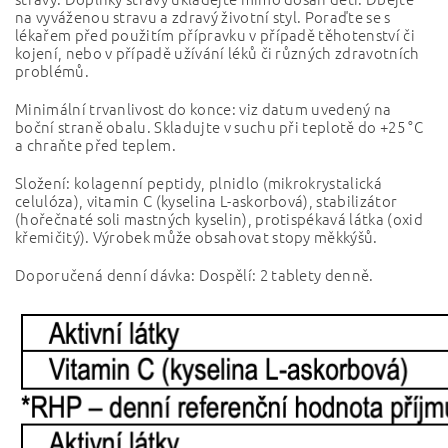
na vyváženou stravu a zdravý životní styl. Poraďte se s
lékařem před použitím přípravku v případě těhotenství či
kojení, nebo v případě užívání léků či různých zdravotních
problémů.
Minimální trvanlivost do konce: viz datum uvedený na
boční straně obalu. Skladujte v suchu při teplotě do +25 °C
a chraňte před teplem.
Složení: kolagenní peptidy, plnidlo (mikrokrystalická
celulóza), vitamin C (kyselina L-askorbová), stabilizátor
(hořečnaté soli mastných kyselin), protispékavá látka (oxid
křemičitý). Výrobek může obsahovat stopy měkkýšů.
Doporučená denní dávka: Dospělí: 2 tablety denně.