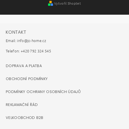
Vytvořil Shoptet
KONTAKT
Email: info@jc-home.cz
Telefon: +420 792 324 545
DOPRAVA A PLATBA
OBCHODNÍ PODMÍNKY
PODMÍNKY OCHRANY OSOBNÍCH ÚDAJŮ
REKLAMAČNÍ ŘÁD
VELKOOBCHOD B2B