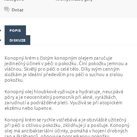
Dotaz
POPIS
DISKUZE
Konopný krém s čistým konopným olejem zaručuje
jedinečný účinek v péči o pokožku. Činí pokožku jemnou a
vláčnou. Skvělý pro péči o celé tělo. Díky svým cenným
složkám je ideální především pro péči o suchou a zralou
pokožku.
Konopný olej hloubkově vyživuje a hydratuje, neucpává
póry a je neocenitelný pomocník při akné, vyrážkách,
zarudnutí a podrážděné pleti. Využívá se při atopickém
ekzému nebo lupence.
Konopný krém se rychle vstřebává a je obzvláště užitečný
při péči o citlivou pokožku, zklidňuje ji a posiluje. Konopný
olej má antibakteriální účinky, pomáhá v hojení drobných
ran a škrábanců, obnovuje popraskanou pokožku.