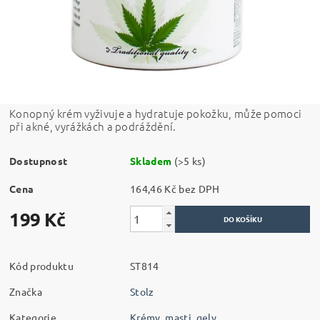
Konopný krém vyživuje a hydratuje pokožku, může pomoci
při akné, vyrážkách a podráždění.
Dostupnost
Skladem
(>5 ks)
Cena
164,46 Kč bez DPH
199 Kč
Kód produktu
ST814
Značka
Stolz
Kategorie
Krémy, masti, gely