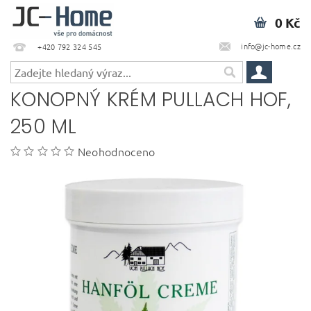
0 Kč
info@jc-home.cz
+420 792 324 545
KONOPNÝ KRÉM PULLACH HOF,
250 ML
Neohodnoceno