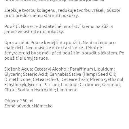
Zlepšuje tvorbu kolagenu, redukuje tvorbu vrásek, působí
proti předčasnému stárnutí pokožky.
Použití: Naneste dostatečné množství krému na kůži a
jemně vmasírujte do pokožky.
Upozornění: Pouze k vnějšímu použití. Není určeno pro
malé děti. Nenanášejte na oči a sliznice. Těhotné
ženy/alergici by se měli před použitím poradit s lékařem. Po
použití si umyjte ruce.
Složení: Aqua; Cetearyl Alcohol; Paraffinum Liquidum;
Glycerin; Stearic Acid; Cannabis Sativa (Hemp) Seed Oil;
Dimethicone; Ceteareth-20; Ceteareth-25; Phenoxyethanol;
Ethylhexylglycerin; Parfum; Linalool; Carbomer; Geraniol;
Citral; Sodium Hydroxide; Limonene
Objem: 250 ml
Země původu: Německo