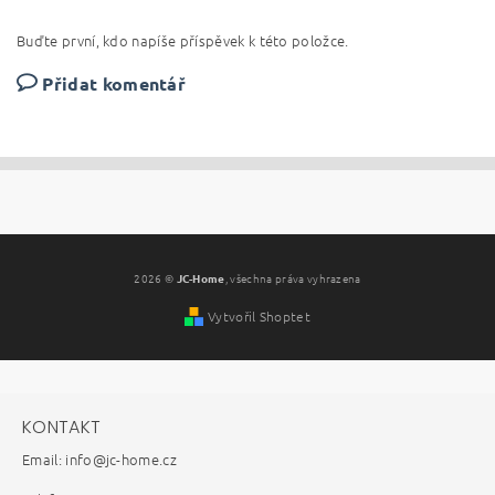
Buďte první, kdo napíše příspěvek k této položce.
Přidat komentář
2026 ©
JC-Home
, všechna práva vyhrazena
Vytvořil Shoptet
KONTAKT
Email: info@jc-home.cz