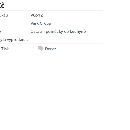
Kč
uktu
VG512
Verk Group
e
Ostatní pomůcky do kuchyně
yla vyprodána...
Tisk
Dotaz