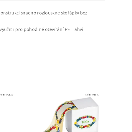
 konstrukci snadno rozlouskne skořápky bez
yužít i pro pohodlné otevírání PET lahví.
Kód:
VG520
Kód:
WE517