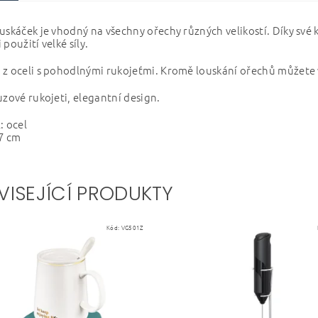
uskáček je vhodný na všechny ořechy různých velikostí. Díky své
 použití velké síly.
z oceli s pohodlnými rukojeťmi. Kromě louskání ořechů můžete v
uzové rukojeti, elegantní design.
: ocel
7 cm
VISEJÍCÍ PRODUKTY
Kód:
VG501Z