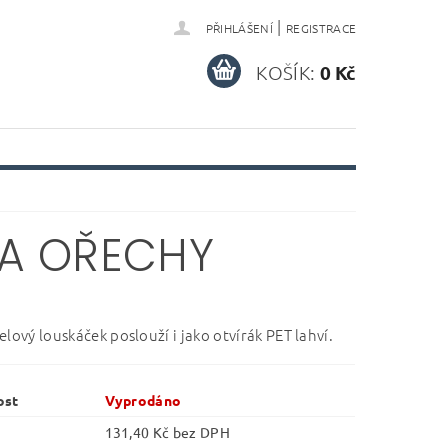
|
PŘIHLÁŠENÍ
REGISTRACE
KOŠÍK:
0 Kč
NA OŘECHY
lový louskáček poslouží i jako otvírák PET lahví.
ost
Vyprodáno
131,40 Kč bez DPH