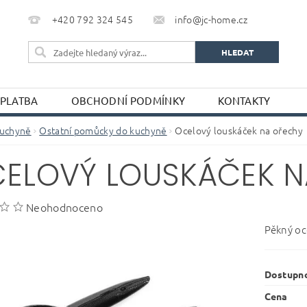
+420 792 324 545
info@jc-home.cz
 PLATBA
OBCHODNÍ PODMÍNKY
KONTAKTY
uchyně
Ostatní pomůcky do kuchyně
Ocelový louskáček na ořechy
ELOVÝ LOUSKÁČEK 
Neohodnoceno
Pěkný oce
Dostupn
Cena