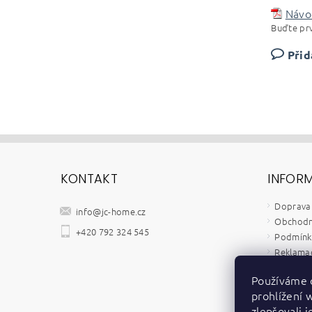
Návod
Buďte prv
Přid
KONTAKT
INFOR
Doprava 
info
@
jc-home.cz
Obchodn
+420 792 324 545
Podmínky
Reklamač
Velkoob
Používáme 
Kontakt
prohlížení 
Zpětný o
zlepšovali 