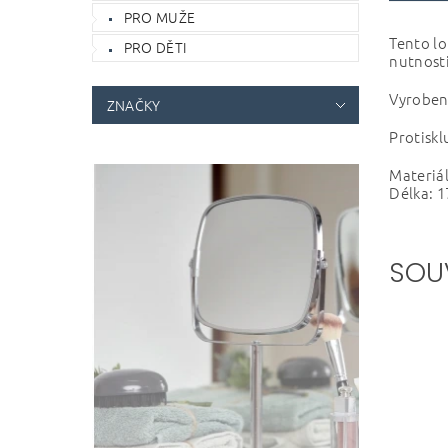
PRO MUŽE
Tento lo
PRO DĚTI
nutnosti
Vyroben 
ZNAČKY
Protiskl
Materiál
Délka: 1
SOU