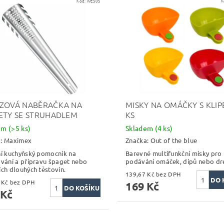
Kód:
WE505
K
ZOVÁ NABĚRAČKA NA
MISKY NA OMÁČKY S KLIP
ETY SE STRUHADLEM
KS
dem
(>5 ks)
Skladem
(4 ks)
a:
Maximex
Značka:
Out of the blue
ní kuchyňský pomocník na
Barevné multifunkční misky pro
ování a přípravu špaget nebo
podávání omáček, dipů nebo dr
ích dlouhých těstovin.
139,67 Kč bez DPH
139,67 Kč bez DPH
169 Kč
 Kč