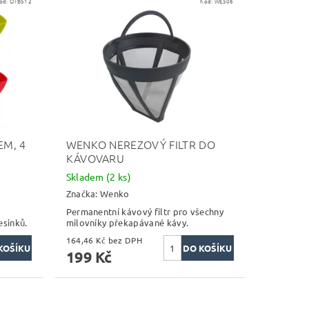
ód:
OTB512
Kód:
WE506
EM, 4
WENKO NEREZOVÝ FILTR DO
KÁVOVARU
Skladem
(2 ks)
Značka:
Wenko
Permanentní kávový filtr pro všechny
esinků.
milovníky překapávané kávy.
164,46 Kč bez DPH
199 Kč