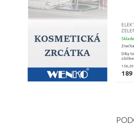
ELEK
ZELE
Skla
Značk
Díky t
oblíbe
189
POD