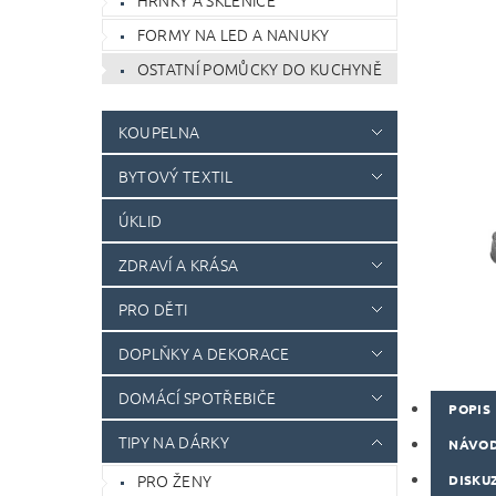
HRNKY A SKLENICE
FORMY NA LED A NANUKY
OSTATNÍ POMŮCKY DO KUCHYNĚ
KOUPELNA
BYTOVÝ TEXTIL
ÚKLID
ZDRAVÍ A KRÁSA
PRO DĚTI
DOPLŇKY A DEKORACE
DOMÁCÍ SPOTŘEBIČE
POPIS
TIPY NA DÁRKY
NÁVOD
PRO ŽENY
DISKU