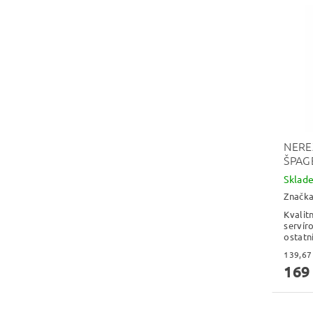
NERE
ŠPAG
Skla
Značk
Kvalit
servír
ostatn
169