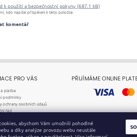
 k použití a bezpečnostní pokyny (687.1 kB)
ní, kdo napíše příspěvek k této položce.
at komentář
MACE PRO VÁS
PŘIJÍMÁME ONLINE PLAT
a platba
í podmínky
 ochrany osobních údajů
ní řád
chod B2B
cookies, abychom Vám umožnili pohodlné
y
SO
webu a díky analýze provozu webu neustále
dběr elektrozařízení a baterií
jeho funkce, výkon a použitelnost.
Více informací