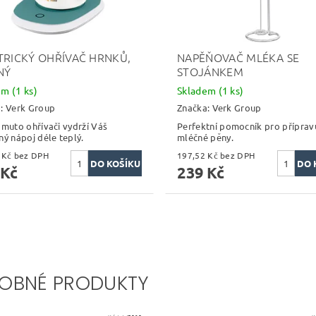
TRICKÝ OHŘÍVAČ HRNKŮ,
NAPĚŇOVAČ MLÉKA SE
NÝ
STOJÁNKEM
dem
(1 ks)
Skladem
(1 ks)
a:
Verk Group
Značka:
Verk Group
omuto ohřívači vydrží Váš
Perfektní pomocník pro příprav
ný nápoj déle teplý.
mléčné pěny.
156,20 Kč bez DPH
197,52 Kč bez DPH
 Kč
239 Kč
OBNÉ PRODUKTY