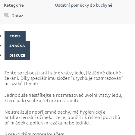
Kategorie
Ostatní pomůcky do kuchyně
Dotaz
POPIS
ZNAČKA
DISKUZE
Tento sprej odstraní i silné vrstvy ledu, již žádné dlouhé
čekání. Díky speciálnímu složení urychluje rozmrazování
mrazáků i lednic.
Jednoduše nastříkejte a rozmrazovač uvolní vrstvy ledu,
které pak rychle a šetrně odstraníte.
Neutralizuje nepříjemné pachy, má hygienický a
antibakteriální účinek. Lze jej použít i k čištění povrchů,
přihrádek a polic v mrazáku nebo lednici.
S praktickým rozprašovačem.