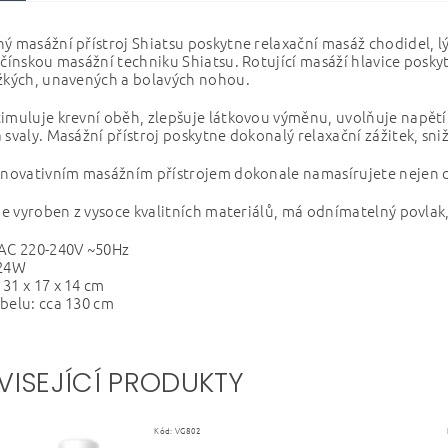
ý masážní přístroj Shiatsu poskytne relaxační masáž chodidel, l
 čínskou masážní techniku Shiatsu. Rotující masáží hlavice pos
ěžkých, unavených a bolavých nohou.
imuluje krevní oběh, zlepšuje látkovou výměnu, uvolňuje napětí
 svaly.
Masážní přístroj poskytne dokonalý relaxační zážitek, sni
inovativním masážním přístrojem dokonale namasírujete nejen ch
 je vyroben z vysoce kvalitních materiálů, má odnímatelný povlak
 AC 220-240V ~50Hz
 24W
31 x 17 x 14 cm
belu: cca 130 cm
VISEJÍCÍ PRODUKTY
Kód:
VG802