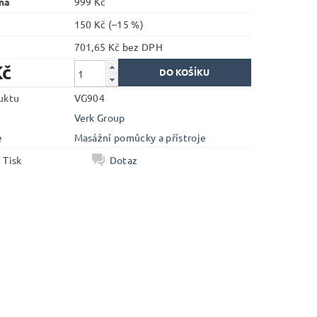
na
999 Kč
150 Kč
(–15 %)
701,65 Kč bez DPH
Kč
uktu
VG904
Verk Group
e
Masážní pomůcky a přístroje
Tisk
Dotaz