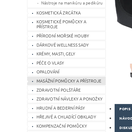
Nástroje na manikúru a pedikúru
KOSMETICKÁ ZRCÁTKA
KOSMETICKÉ POMŮCKY A
PŘÍSTROJE
PŘÍRODNÍ MOŘSKÉ HOUBY
DÁRKOVÉ WELLNESS SADY
KRÉMY, MASTI, GELY
PÉČE O VLASY
OPALOVÁNÍ
MASÁŽNÍ POMŮCKY A PŘÍSTROJE
ZDRAVOTNÍ POLŠTÁŘE
ZDRAVOTNÍ NÁVLEKY A PONOŽKY
HRUDNÍ A BEDERNÍ PÁSY
POPIS
HŘEJIVÉ A CHLADÍCÍ OBKLADY
NÁVOD
KOMPENZAČNÍ POMŮCKY
DISKU