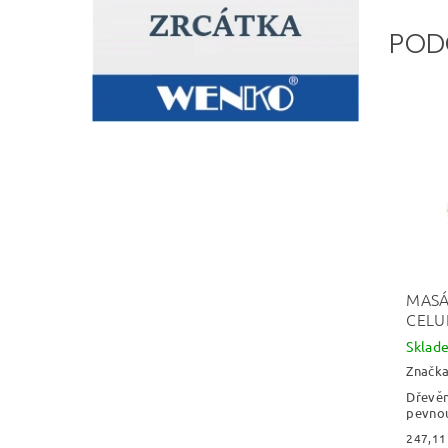
POD
MASÁ
CELU
Skla
Značk
Dřevěn
pevnou