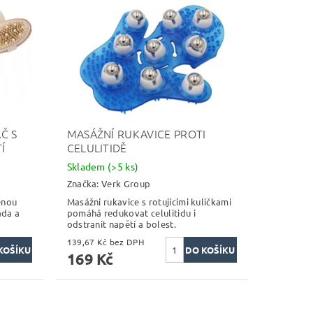
Č S
MASÁŽNÍ RUKAVICE PROTI
Í
CELULITIDĚ
Skladem
(>5 ks)
Značka:
Verk Group
enou
Masážní rukavice s rotujícími kuličkami
áda a
pomáhá redukovat celulitidu i
odstranit napětí a bolest.
139,67 Kč bez DPH
169 Kč