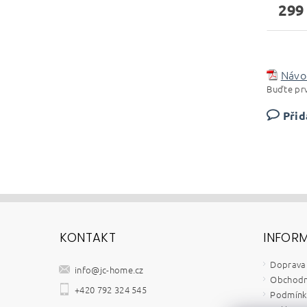
299
Návo
Buďte prv
Přid
KONTAKT
INFOR
Doprava 
info
@
jc-home.cz
Obchodn
+420 792 324 545
Podmínky