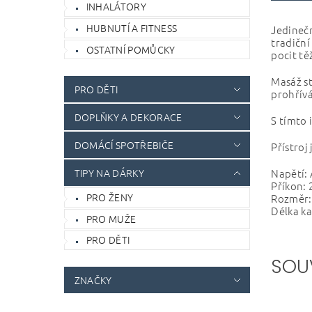
INHALÁTORY
HUBNUTÍ A FITNESS
Jedinečn
tradiční
OSTATNÍ POMŮCKY
pocit t
Masáž st
PRO DĚTI
prohřívá
DOPLŇKY A DEKORACE
S tímto 
DOMÁCÍ SPOTŘEBIČE
Přístroj
Napětí:
TIPY NA DÁRKY
Příkon:
PRO ŽENY
Rozměr: 
Délka ka
PRO MUŽE
PRO DĚTI
SOU
ZNAČKY