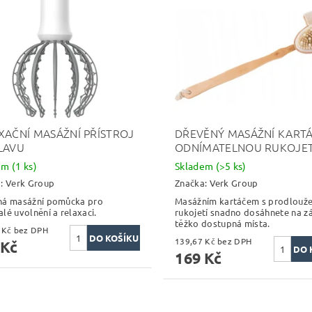
XAČNÍ MASÁŽNÍ PŘÍSTROJ
DŘEVĚNÝ MASÁŽNÍ KARTÁ
LAVU
ODNÍMATELNOU RUKOJET
dem
(1 ks)
Skladem
(>5 ks)
a:
Verk Group
Značka:
Verk Group
ná masážní pomůcka pro
Masážním kartáčem s prodlouž
lé uvolnění a relaxaci.
rukojetí snadno dosáhnete na z
těžko dostupná místa.
247,11 Kč bez DPH
139,67 Kč bez DPH
 Kč
169 Kč