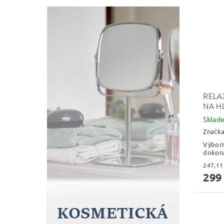
RELA
NA H
Skla
Značk
Výbor
dokona
299