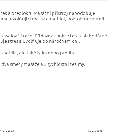
ýtek a předloktí. Masážní přístroj napodobuje
kytnou uvolňující masáž chodidel, pomohou zmírnit
 a svalové křeče. Přídavná funkce tepla blahodárně
žuje stres a uvolňuje po náročném dni.
odidla, ale také lýtka nebo předloktí.
, dva směry masáže a 3 rychlostní režimy.
Kód:
VG833
Kód:
VG805