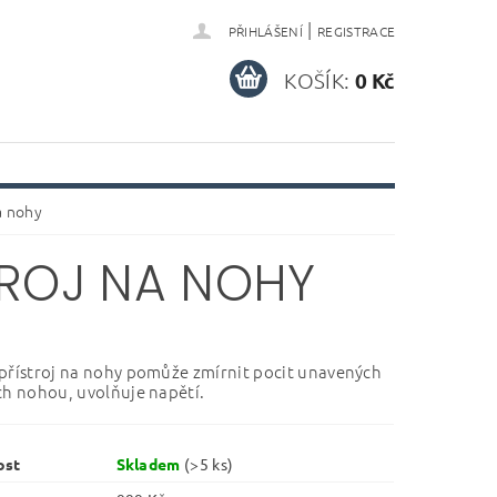
|
PŘIHLÁŠENÍ
REGISTRACE
KOŠÍK:
0 Kč
a nohy
TROJ NA NOHY
přístroj na nohy pomůže zmírnit pocit unavených
ch nohou, uvolňuje napětí.
ost
Skladem
(>5 ks)