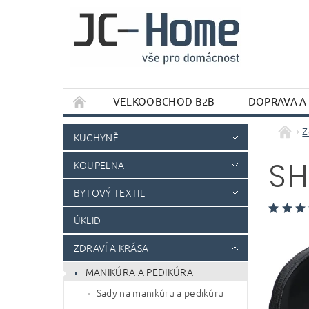
VELKOOBCHOD B2B
DOPRAVA A
Z
KUCHYNĚ
SH
KOUPELNA
BYTOVÝ TEXTIL
ÚKLID
ZDRAVÍ A KRÁSA
MANIKÚRA A PEDIKÚRA
Sady na manikúru a pedikúru