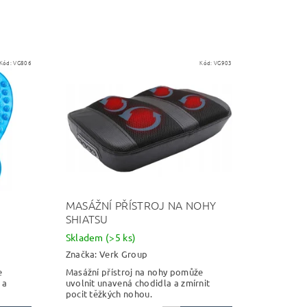
Kód:
VG806
Kód:
VG903
MASÁŽNÍ PŘÍSTROJ NA NOHY
SHIATSU
Skladem
(>5 ks)
Značka:
Verk Group
e
Masážní přístroj na nohy pomůže
 a
uvolnit unavená chodidla a zmírnit
pocit těžkých nohou.