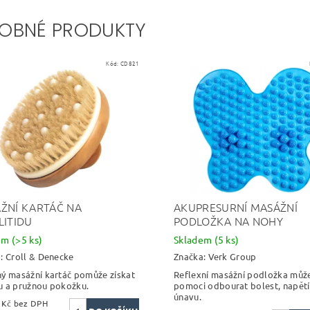
OBNÉ PRODUKTY
Kód:
CD821
ŽNÍ KARTÁČ NA
AKUPRESURNÍ MASÁŽNÍ
LITIDU
PODLOŽKA NA NOHY
dem
(>5 ks)
Skladem
(5 ks)
a:
Croll & Denecke
Značka:
Verk Group
ý masážní kartáč pomůže získat
Reflexní masážní podložka můž
 a pružnou pokožku.
pomoci odbourat bolest, napětí
únavu.
247,11 Kč bez DPH