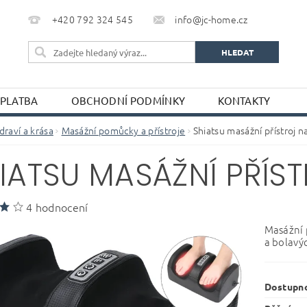
+420 792 324 545
info@jc-home.cz
 PLATBA
OBCHODNÍ PODMÍNKY
KONTAKTY
draví a krása
Masážní pomůcky a přístroje
Shiatsu masážní přístroj n
IATSU MASÁŽNÍ PŘÍS
4 hodnocení
Masážní 
a bolavý
Dostupn