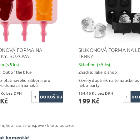
KONOVÁ FORMA NA
SILIKONOVÁ FORMA NA L
KY, RŮŽOVÁ
LEBKY
dem
(>5 ks)
Skladem
(>5 ks)
a:
Out of the blue
Značka:
Take it shop
z platinového silikonu pro
Skvělý doplněk na tématické os
vu domácích nanuků.
nebo párty.
205,79 Kč bez DPH
164,46 Kč bez DPH
 Kč
199 Kč
ní, kdo napíše příspěvek k této položce.
at komentář