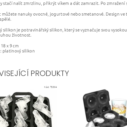
 stačí nalít zmrzlinu, přikrýt víkem a dát zamrazit. Po zmražení
it můžete nanuky ovocné, jogurtové nebo smetanové. Design ve 
ospělé.
ý silikon je potravinářský silikon, který se vyznačuje svou vysoko
ouhou životnost.
18 x 9 cm
: platinový silikon
VISEJÍCÍ PRODUKTY
Kód:
TS504