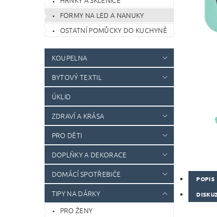
HRNKY A SKLENICE
FORMY NA LED A NANUKY
OSTATNÍ POMŮCKY DO KUCHYNĚ
KOUPELNA
BYTOVÝ TEXTIL
ÚKLID
ZDRAVÍ A KRÁSA
PRO DĚTI
DOPLŇKY A DEKORACE
DOMÁCÍ SPOTŘEBIČE
POPIS
TIPY NA DÁRKY
DISKU
PRO ŽENY