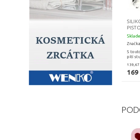
SILI
PIST
Skla
Značk
S tout
pití s
169
POD