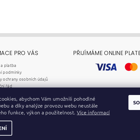
MACE PRO VÁS
PŘIJÍMÁME ONLINE PLAT
a platba
í podmínky
 ochrany osobních údajů
ní řád
chod B2B
cookies, abychom Vám umožnili pohodlné
y
SO
webu a díky analýze provozu webu neustále
dběr elektrozařízení a baterií
jeho funkce, výkon a použitelnost.
Více informací
ENÍ