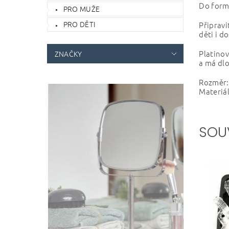
Do formy
PRO MUŽE
PRO DĚTI
Připrav
děti i d
Platinov
ZNAČKY
a má dl
Rozměr: 
Materiál
SOU