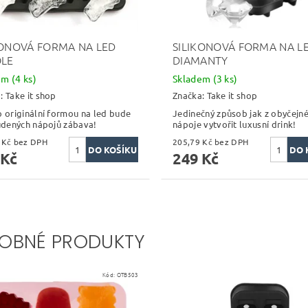
KONOVÁ FORMA NA LED
SILIKONOVÁ FORMA NA L
OLE
DIAMANTY
dem
(4 ks)
Skladem
(3 ks)
a:
Take it shop
Značka:
Take it shop
o originální formou na led bude
Jedinečný způsob jak z obyčejn
tudených nápojů zábava!
nápoje vytvořit luxusní drink!
139,67 Kč bez DPH
205,79 Kč bez DPH
 Kč
249 Kč
OBNÉ PRODUKTY
Kód:
OTB503