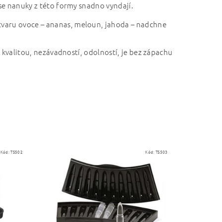
 se nanuky z této formy snadno vyndají.
tvaru ovoce – ananas, meloun, jahoda – nadchne
u kvalitou, nezávadností, odolností, je bez zápachu
Kód:
TS502
Kód:
TS503