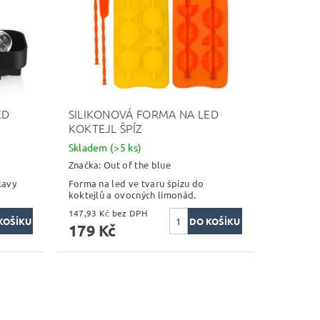
ED
SILIKONOVÁ FORMA NA LED
KOKTEJL ŠPÍZ
Skladem
(>5 ks)
Značka:
Out of the blue
lavy
Forma na led ve tvaru špízu do
koktejlů a ovocných limonád.
147,93 Kč bez DPH
179 Kč