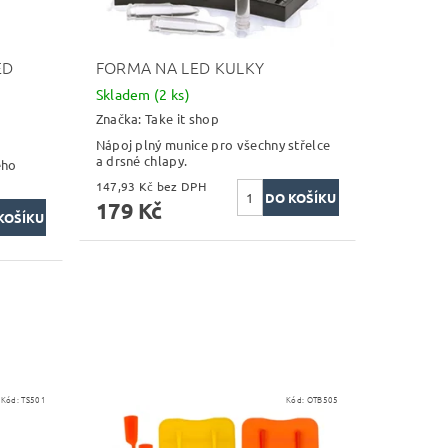
ED
FORMA NA LED KULKY
Skladem
(2 ks)
Značka:
Take it shop
Nápoj plný munice pro všechny střelce
a drsné chlapy.
ého
147,93 Kč bez DPH
179 Kč
Kód:
TS501
Kód:
OTB505