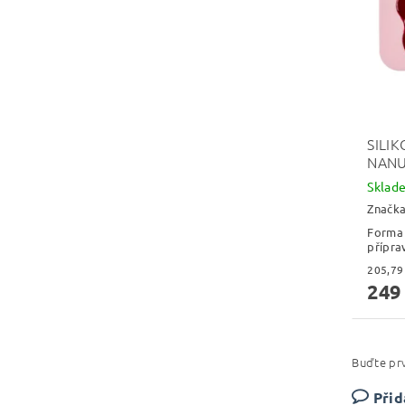
SILI
NANU
Skla
Značk
Forma 
přípra
249
Buďte prv
Přid