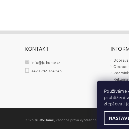
KONTAKT
INFOR
Doprava 
info
@
jc-home.cz
Obchodn
+420 792 324 545
Podmínky
Reklamač
Velkoob
Používáme 
Kontakt
prohlížení 
Zpětný o
zlepšovali 
NASTAV
2026 ©
JC-Home
, všechna práva vyhrazena