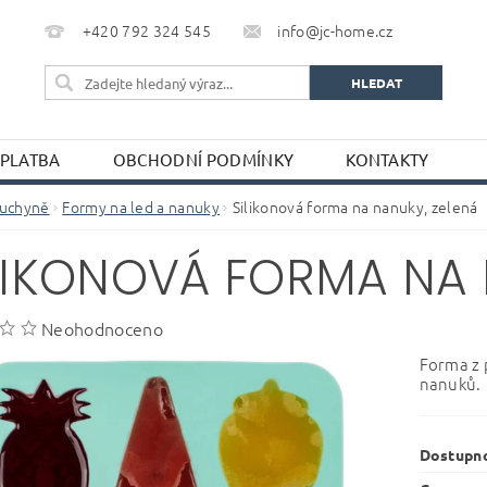
+420 792 324 545
info@jc-home.cz
 PLATBA
OBCHODNÍ PODMÍNKY
KONTAKTY
uchyně
Formy na led a nanuky
Silikonová forma na nanuky, zelená
LIKONOVÁ FORMA NA 
Neohodnoceno
Forma z 
nanuků.
Dostupn