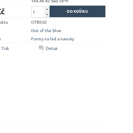
164,46 Kč bez DPH
Kč
uktu
OTB502
Out of the blue
e
Formy na led a nanuky
Tisk
Dotaz