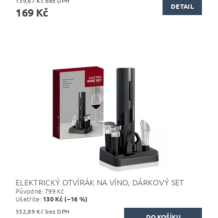
139,67 Kč bez DPH
DETAIL
169 Kč
ELEKTRICKÝ OTVÍRÁK NA VÍNO, DÁRKOVÝ SET
Původně:
799 Kč
Ušetříte
:
130 Kč (–16 %)
552,89 Kč bez DPH