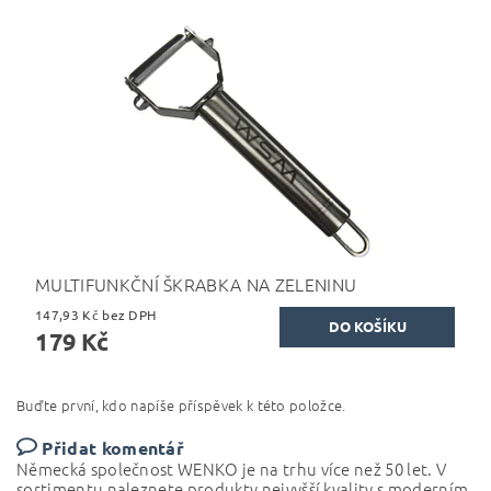
MULTIFUNKČNÍ ŠKRABKA NA ZELENINU
147,93 Kč bez DPH
179 Kč
Buďte první, kdo napíše příspěvek k této položce.
Přidat komentář
Německá společnost WENKO je na trhu více než 50 let.
V
sortimentu naleznete produkty nejvyšší kvality s moderním