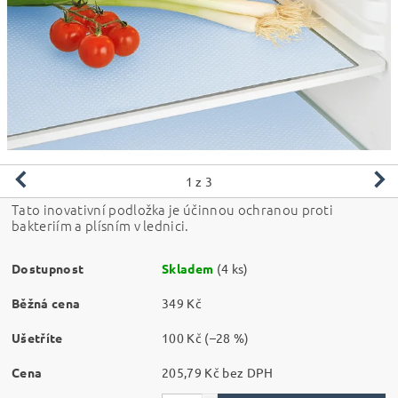
1
z 3
Tato inovativní podložka je účinnou ochranou proti
bakteriím a plísním v lednici.
Dostupnost
Skladem
(4 ks)
Běžná cena
349 Kč
Ušetříte
100 Kč
(–28 %)
Cena
205,79 Kč bez DPH