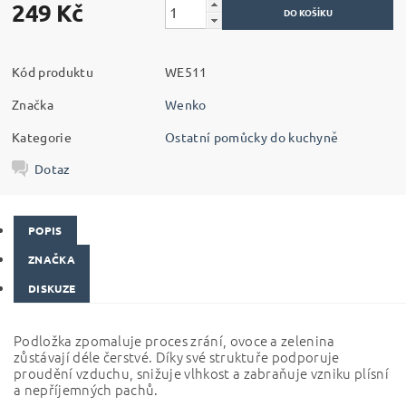
249 Kč
Kód produktu
WE511
Značka
Wenko
Kategorie
Ostatní pomůcky do kuchyně
Dotaz
POPIS
ZNAČKA
DISKUZE
Podložka zpomaluje proces zrání, ovoce a zelenina
zůstávají déle čerstvé. Díky své struktuře podporuje
proudění vzduchu, snižuje vlhkost a zabraňuje vzniku plísní
a nepříjemných pachů.