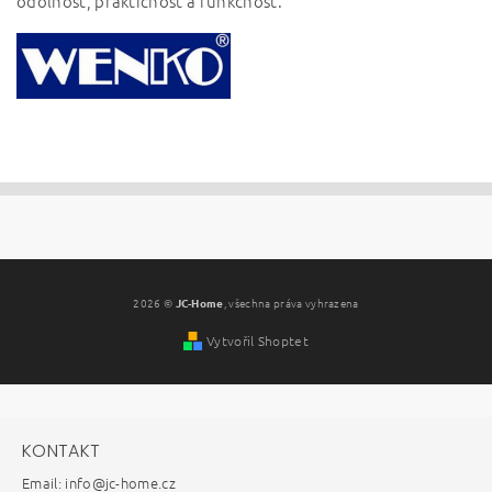
odolnost, praktičnost a funkčnost.
2026 ©
JC-Home
, všechna práva vyhrazena
Vytvořil Shoptet
KONTAKT
Email: info@jc-home.cz