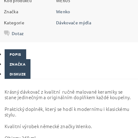
Kód produktu
WE605
Značka
Wenko
Kategorie
Dávkovače mýdla
Dotaz
POPIS
ZNAČKA
DISKUZE
Krásný dávkovač z kvalitní ručně malované keramiky se
stane jedinečným a originálním doplňkem každé koupelny.
Praktický doplněk, který se hodí k modernímu i klasickému
stylu.
Kvalitní výrobek německé značky Wenko.
Objem: 360 ml