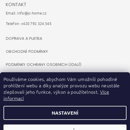
KONTAKT
Email: info@jc-home.cz
Telefon: +420 792 324 545
DOPRAVA A PLATBA
OBCHODNÍ PODMÍNKY
PODMÍNKY OCHRANY OSOBNÍCH ÚDAJŮ
REKLAMAČNÍ ŘÁD
Používáme cookies, abychom Vám umožnili pohodlné
prohlížení webu a díky analýze provozu webu neustále
VELKOOBCHOD B2B
zlepšovali jeho funkce, výkon a použitelnost.
Více
informací
KONTAKTY
NASTAVENÍ
ZPĚTNÝ ODBĚR ELEKTROZAŘÍZENÍ A BATERIÍ
FACEBOOK