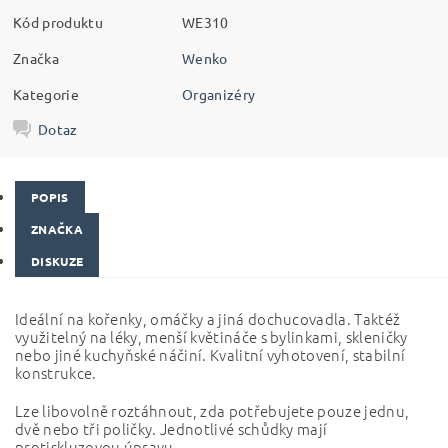
Kód produktu
WE310
Značka
Wenko
Kategorie
Organizéry
Dotaz
POPIS
ZNAČKA
DISKUZE
Ideální na kořenky, omáčky a jiná dochucovadla. Taktéž
využitelný na léky, menší květináče s bylinkami, skleničky
nebo jiné kuchyňské náčiní. Kvalitní vyhotovení, stabilní
konstrukce.
Lze libovolně roztáhnout, zda potřebujete pouze jednu,
dvě nebo tři poličky. Jednotlivé schůdky mají
protiskluzovou úpravu.