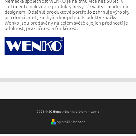
Německá společnost WENKO je na trhu více než 50 let.
V
sortimentu naleznete produkty nejvyšší kvality s moderním
designem. Obsáhlé produktové portfolio
zahrnuje výrobky
pro domácnost, kuchyň a koupelnu.
Produkty značky
Wenko jsou prodávány na celém světě a jejich předností je
odolnost, praktičnost a funkčnost.
2026 ©
JC-Home
, všechna práva vyhrazena
Vytvořil Shoptet