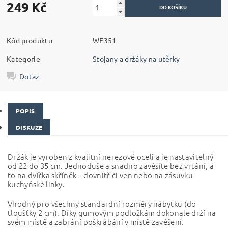
249 Kč
Kód produktu
WE351
Kategorie
Stojany a držáky na utěrky
Dotaz
POPIS
DISKUZE
Držák je vyroben z kvalitní nerezové oceli a je nastavitelný
od 22 do 35 cm. Jednoduše a snadno zavěsíte bez vrtání, a
to na dvířka skříněk – dovnitř či ven nebo na zásuvku
kuchyňské linky.
Vhodný pro všechny standardní rozměry nábytku (do
tloušťky 2 cm). Díky gumovým podložkám dokonale drží na
svém místě a zabrání poškrábání v místě zavěšení.