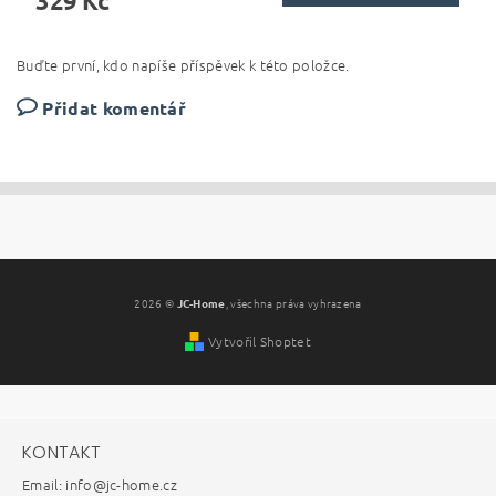
329 Kč
Buďte první, kdo napíše příspěvek k této položce.
Přidat komentář
2026 ©
JC-Home
, všechna práva vyhrazena
Vytvořil Shoptet
KONTAKT
Email: info@jc-home.cz