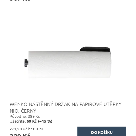
WENKO NÁSTĚNNÝ DRŽÁK NA PAPÍROVÉ UTĚRKY
NIO, ČERNÝ
Původně:
389 Kč
Ušetříte
:
60 Kč (–15 %)
271,90 Kč bez DPH