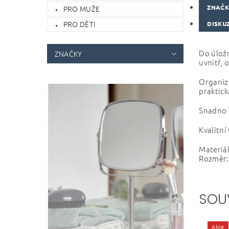
ZNAČ
PRO MUŽE
PRO DĚTI
DISKU
Do úložn
ZNAČKY
uvnitř, 
Organizé
praktic
Snadno s
Kvalitn
Materiál
Rozměr: 
SOU
Akce