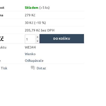
ost
Skladem
(>5 ks)
na
279 Kč
30 Kč
(–10 %)
205,79 Kč bez DPH
Kč
uktu
WE344
Wenko
e
Odkapávače
Tisk
Dotaz