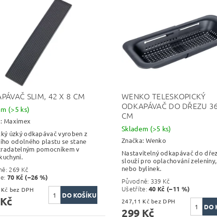
PÁVAČ SLIM, 42 X 8 CM
WENKO TELESKOPICKÝ
ODKAPÁVAČ DO DŘEZU 36
dem
(>5 ks)
CM
a:
Maximex
Skladem
(>5 ks)
cký úzký odkapávač vyroben z
Značka:
Wenko
ního odolného plastu se stane
tradatelným pomocníkem v
Nastavitelný odkapávač do dře
kuchyni.
slouží pro oplachování zeleniny
nebo bylinek.
ně:
269 Kč
te
:
70 Kč (–26 %)
Původně:
339 Kč
Ušetříte
:
40 Kč (–11 %)
164,46 Kč bez DPH
 Kč
247,11 Kč bez DPH
299 Kč