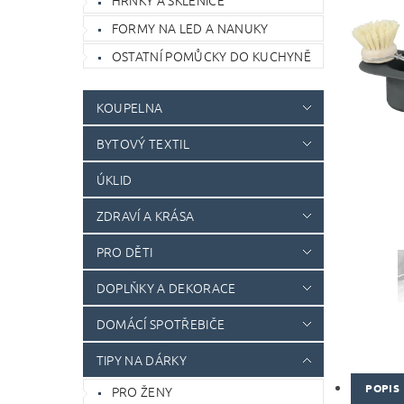
HRNKY A SKLENICE
FORMY NA LED A NANUKY
OSTATNÍ POMŮCKY DO KUCHYNĚ
KOUPELNA
BYTOVÝ TEXTIL
ÚKLID
ZDRAVÍ A KRÁSA
PRO DĚTI
DOPLŇKY A DEKORACE
DOMÁCÍ SPOTŘEBIČE
TIPY NA DÁRKY
POPIS
PRO ŽENY