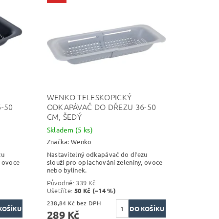
WENKO TELESKOPICKÝ
-50
ODKAPÁVAČ DO DŘEZU 36-50
CM, ŠEDÝ
Skladem
(5 ks)
Značka:
Wenko
zu
Nastavitelný odkapávač do dřezu
, ovoce
slouží pro oplachování zeleniny, ovoce
nebo bylinek.
Původně:
339 Kč
Ušetříte
:
50 Kč (–14 %)
238,84 Kč bez DPH
289 Kč