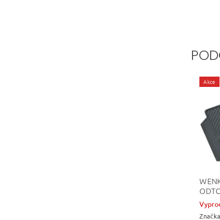
POD
Akce
WENK
ODT
Vypro
Značk