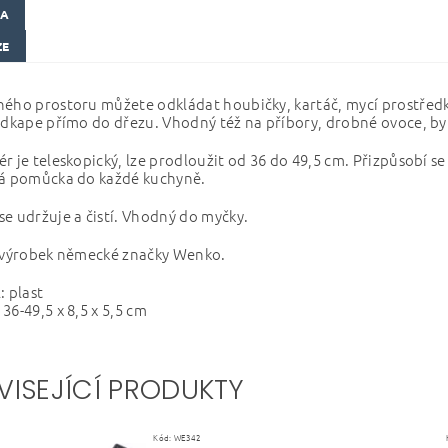
KA
ZE
ého prostoru můžete odkládat houbičky, kartáč, mycí prostředky
odkape přímo do dřezu. Vhodný též na příbory, drobné ovoce, by
r je teleskopický, lze prodloužit od 36 do 49,5 cm. Přizpůsobí
ká pomůcka do každé kuchyně.
e udržuje a čistí. Vhodný do myčky.
í výrobek německé značky Wenko.
: plast
36-49,5 x 8,5 x 5,5 cm
VISEJÍCÍ PRODUKTY
Kód:
WE342