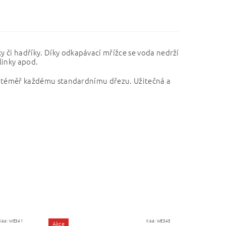
 či hadříky. Díky odkapávací mřížce se voda nedrží
linky apod.
 se téměř každému standardnímu dřezu. Užitečná a
Kód:
WE341
Kód:
WE345
Akce