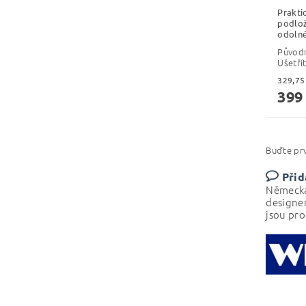
Prakti
podlož
odolné
Původ
Ušetří
399
Buďte prv
Přid
Německá
designe
jsou pro