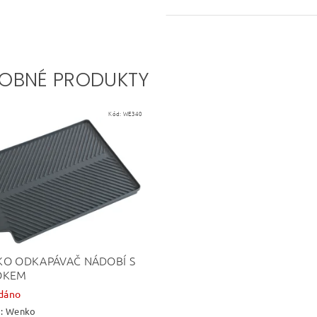
OBNÉ PRODUKTY
Kód:
WE340
O ODKAPÁVAČ NÁDOBÍ S
OKEM
dáno
a:
Wenko