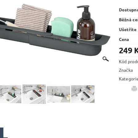
Dostupn
Běžná ce
Ušetříte
Cena
249 
Kód prod
Značka
Kategori