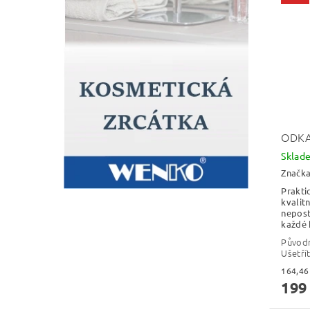
ODKA
Skla
Značk
Prakti
kvalit
nepos
každé 
Původ
Ušetří
199