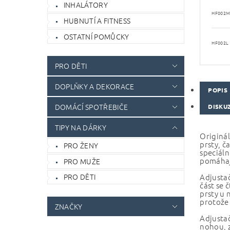
INHALÁTORY
HF002
HUBNUTÍ A FITNESS
OSTATNÍ POMŮCKY
HF002L
PRO DĚTI
DOPLŇKY A DEKORACE
POPIS
DOMÁCÍ SPOTŘEBIČE
DISKU
TIPY NA DÁRKY
Originál
prsty, č
PRO ŽENY
speciáln
pomáhají
PRO MUŽE
Adjustač
PRO DĚTI
část se 
prsty u 
protože 
ZNAČKY
Adjustač
nohou, z