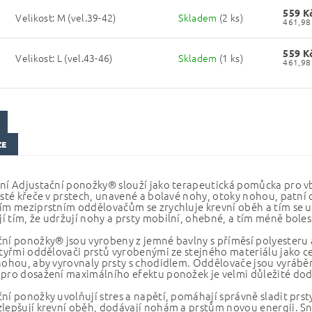
559 K
Velikost: M (vel.39-42)
Skladem
(2 ks)
M
559 K
Velikost: L (vel.43-46)
Skladem
(1 ks)
ZE
ní Adjustační ponožky® slouží jako terapeutická pomůcka pro vbo
asté křeče v prstech, unavené a bolavé nohy, otoky nohou, patní 
ím meziprstním oddělovačům se zrychluje krevní oběh a tím se 
 tím, že udržují nohy a prsty mobilní, ohebné, a tím méně boles
ní ponožky® jsou vyrobeny z jemné bavlny s příměsí polyesteru a
čtyřmi oddělovači prstů vyrobenými ze stejného materiálu jako ce
nohou, aby vyrovnaly prsty s chodidlem. Oddělovače jsou vyráběn
pro dosažení maximálního efektu ponožek je velmi důležité dodrž
ní ponožky uvolňují stres a napětí, pomáhají správně sladit prsty
lepšují krevní oběh, dodávají nohám a prstům novou energii. Sni