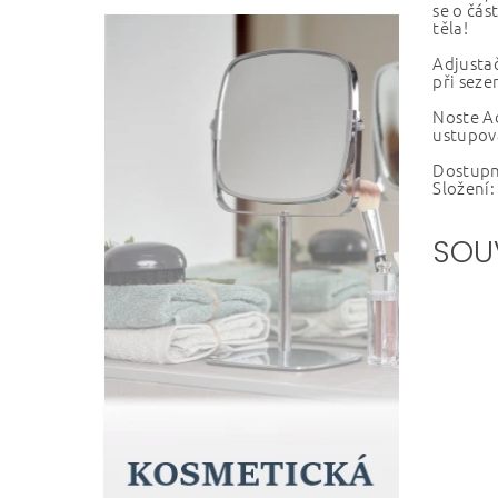
se o čás
těla!
Adjustač
při seze
Noste A
ustupov
Dostupné
Složení:
SOU