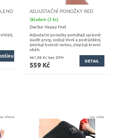
OLENO
ADJUSTAČNÍ PONOŽKY RED
Skladem
(3 ks)
Značka:
Happy Feet
ohřátí,
Adjustační ponožky pomáhají správně
sladit prsty, snižují tření a podráždění,
zmírňují bolesti nohou, zlepšují krevní
oběh.
461,98 Kč bez DPH
DETAIL
559 Kč
ód:
HF004S
Kód:
VG922