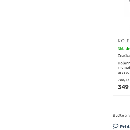
KOLE
Skla
Značk
Kolenn
revmat
úrazec
349
Buďte prv
Přid