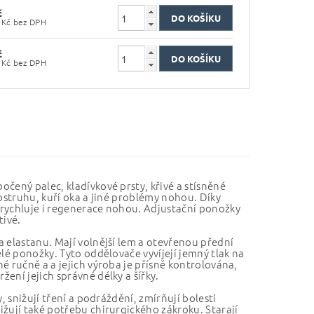
č
461,98 Kč bez DPH
č
461,98 Kč bez DPH
čený palec, kladívkové prsty, křivé a stísněné
ostruhu, kuří oka a jiné problémy nohou. Díky
urychluje i regenerace nohou. Adjustační ponožky
tivé.
 elastanu. Mají volnější lem a otevřenou přední
lé ponožky. Tyto oddělovače vyvíjejí jemný tlak na
é ručně a a jejich výroba je přísně kontrolována,
ení jejich správné délky a šířky.
, snižují tření a podráždění, zmírňují bolesti
žují také potřebu chirurgického zákroku. Starají