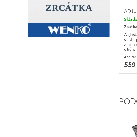
ADJU
Sklad
Značk
Adjust
sladit 
zmírňuj
oběh.
559
POD