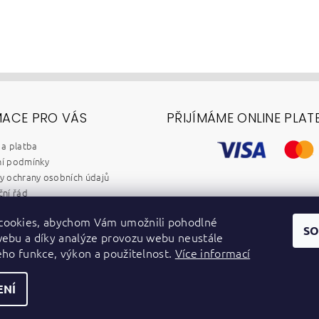
MACE PRO VÁS
PŘIJÍMÁME ONLINE PLAT
a platba
í podmínky
 ochrany osobních údajů
ní řád
chod B2B
cookies, abychom Vám umožnili pohodlné
y
SO
webu a díky analýze provozu webu neustále
dběr elektrozařízení a baterií
jeho funkce, výkon a použitelnost.
Více informací
ENÍ