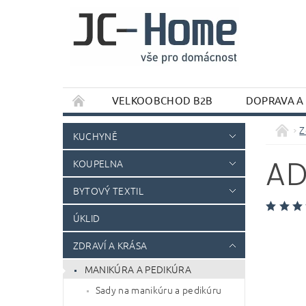
VELKOOBCHOD B2B
DOPRAVA A
Z
KUCHYNĚ
AD
KOUPELNA
BYTOVÝ TEXTIL
ÚKLID
ZDRAVÍ A KRÁSA
MANIKÚRA A PEDIKÚRA
Sady na manikúru a pedikúru