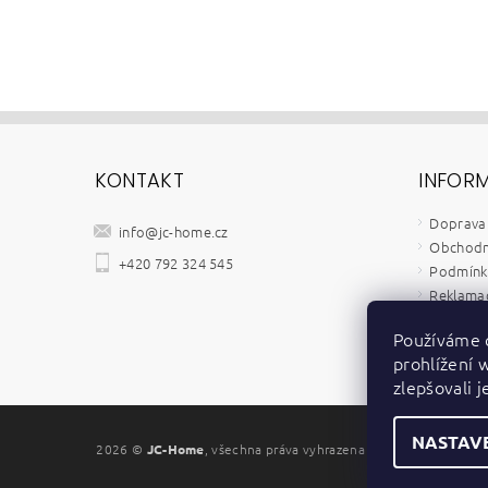
KONTAKT
INFOR
Doprava 
info
@
jc-home.cz
Obchodn
+420 792 324 545
Podmínky
Reklamač
Velkoob
Používáme 
Kontakt
prohlížení 
Zpětný o
zlepšovali 
NASTAV
2026 ©
JC-Home
, všechna práva vyhrazena