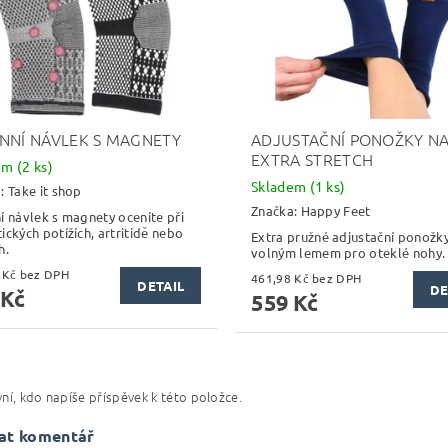
NNÍ NÁVLEK S MAGNETY
ADJUSTAČNÍ PONOŽKY N
EXTRA STRETCH
dem
(2 ks)
Skladem
(1 ks)
a:
Take it shop
Značka:
Happy Feet
í návlek s magnety oceníte při
ických potížích, artritidě nebo
Extra pružné adjustační ponožky
h.
volným lemem pro oteklé nohy.
288,43 Kč bez DPH
461,98 Kč bez DPH
DETAIL
DE
 Kč
559 Kč
ní, kdo napíše příspěvek k této položce.
at komentář