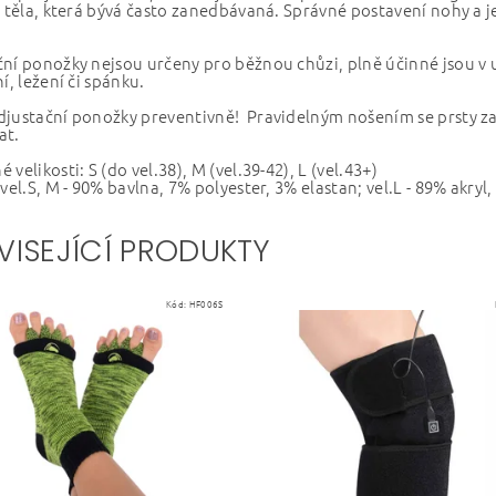
t těla, která bývá často zanedbávaná. Správné postavení nohy a je
ní ponožky nejsou určeny pro běžnou chůzi, plně účinné jsou v 
ní, ležení či spánku.
djustační ponožky preventivně! Pravidelným nošením se prsty z
at.
 velikosti: S (do vel.38), M (vel.39-42), L (vel.43+)
 vel.S, M - 90% bavlna, 7% polyester, 3% elastan; vel.L - 89% akryl
VISEJÍCÍ PRODUKTY
Kód:
HF006S