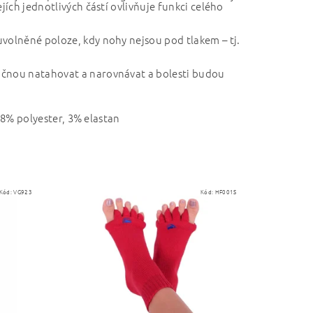
jích jednotlivých částí ovlivňuje funkci celého
uvolněné poloze, kdy nohy nejsou pod tlakem – tj.
ačnou natahovat a narovnávat a bolesti budou
, 8% polyester, 3% elastan
Kód:
VG923
Kód:
HF001S