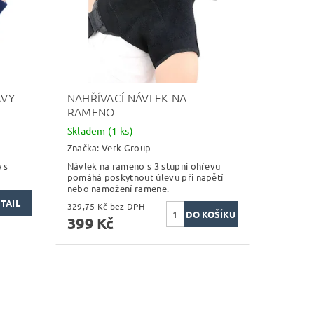
AVY
NAHŘÍVACÍ NÁVLEK NA
RAMENO
Skladem
(1 ks)
Značka:
Verk Group
 s
Návlek na rameno s 3 stupni ohřevu
pomáhá poskytnout úlevu při napětí
nebo namožení ramene.
TAIL
329,75 Kč bez DPH
399 Kč