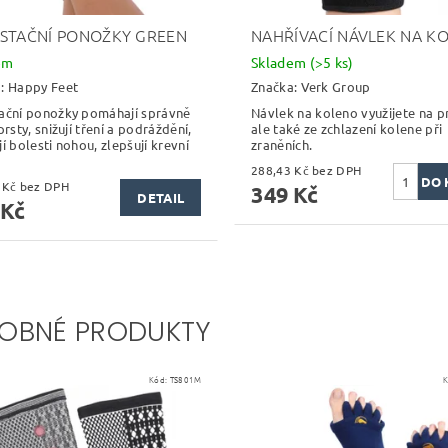
STAČNÍ PONOŽKY GREEN
NAHŘÍVACÍ NÁVLEK NA K
em
Skladem
(>5 ks)
a:
Happy Feet
Značka:
Verk Group
ační ponožky pomáhají správně
Návlek na koleno využijete na pr
prsty, snižují tření a podráždění,
ale také ze zchlazení kolene při
í bolesti nohou, zlepšují krevní
zraněních.
288,43 Kč bez DPH
461,98 Kč bez DPH
349 Kč
DETAIL
 Kč
OBNÉ PRODUKTY
Kód:
TS801M
K