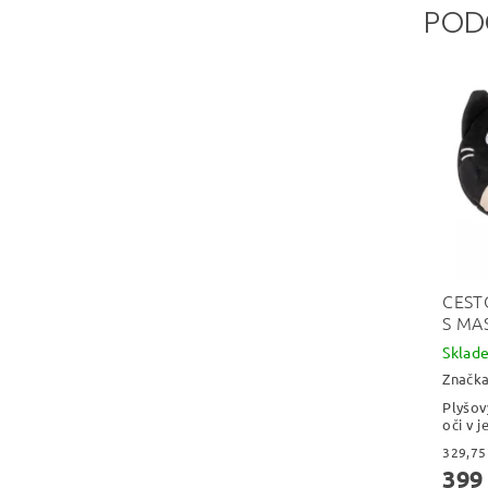
POD
CEST
S MA
Skla
Značk
Plyšov
oči v 
399