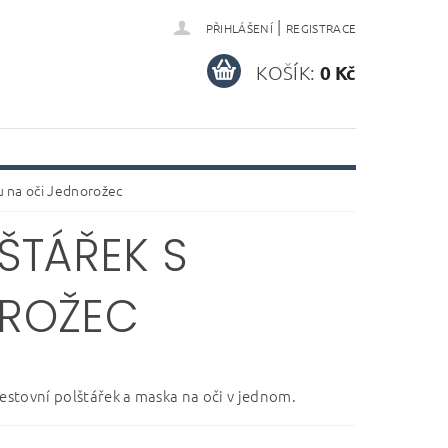
|
PŘIHLÁŠENÍ
REGISTRACE
KOŠÍK:
0 Kč
u na oči Jednorožec
ŠTÁŘEK S
OROŽEC
cestovní polštářek a maska na oči v jednom.