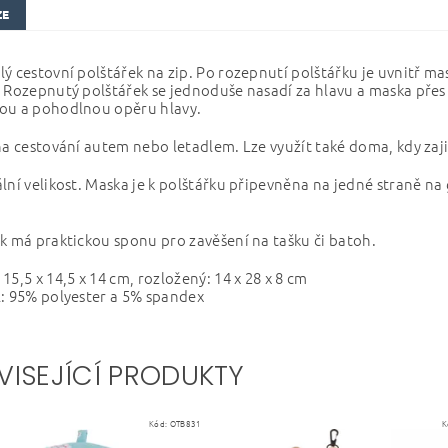
ZE
ý cestovní polštářek na zip. Po rozepnutí polštářku je uvnitř ma
 Rozepnutý polštářek se jednoduše nasadí za hlavu a maska přes
ou a pohodlnou opěru hlavy.
na cestování autem nebo letadlem. Lze využít také doma, kdy za
lní velikost. Maska je k polštářku připevněna na jedné straně n
k má praktickou sponu pro zavěšení na tašku či batoh.
15,5 x 14,5 x 14 cm, rozložený: 14 x 28 x 8 cm
: 95% polyester a 5% spandex
VISEJÍCÍ PRODUKTY
Kód:
OTB831
K