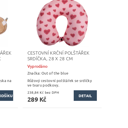
TÁŘEK
CESTOVNÍ KRČNÍ POLŠTÁŘEK
K
SRDÍČKA, 28 X 28 CM
Vyprodáno
Značka:
Out of the blue
aska na
Růžový cestovní polštářek se srdíčky
ve tvaru podkovy.
238,84 Kč bez DPH
DETAIL
289 Kč