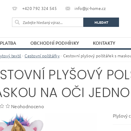
+420 792 324 545
info@jc-home.cz
 PLATBA
OBCHODNÍ PODMÍNKY
KONTAKTY
ytový textil
Cestovní polštářky
Cestovní plyšový polštářek s masko
STOVNÍ PLYŠOVÝ POL
SKOU NA OČI JEDN
Neohodnoceno
Plyšový 