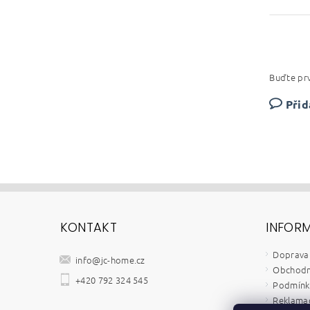
Buďte prv
Přid
KONTAKT
INFOR
Doprava 
info
@
jc-home.cz
Obchodn
+420 792 324 545
Podmínky
Reklamač