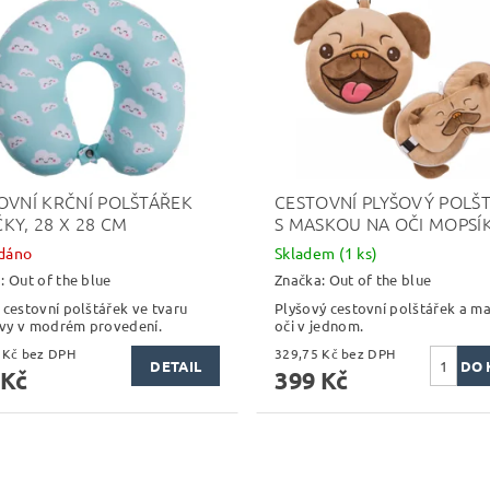
OVNÍ KRČNÍ POLŠTÁŘEK
CESTOVNÍ PLYŠOVÝ POLŠ
KY, 28 X 28 CM
S MASKOU NA OČI MOPSÍ
dáno
Skladem
(1 ks)
a:
Out of the blue
Značka:
Out of the blue
 cestovní polštářek ve tvaru
Plyšový cestovní polštářek a m
vy v modrém provedení.
oči v jednom.
238,84 Kč bez DPH
329,75 Kč bez DPH
DETAIL
 Kč
399 Kč