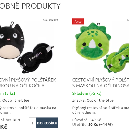
OBNÉ PRODUKTY
Kód:
OTB840
K
Akce
OVNÍ PLYŠOVÝ POLŠTÁŘEK
CESTOVNÍ PLYŠOVÝ POLŠ
SKOU NA OČI KOČKA
S MASKOU NA OČI DINOS
dem
(5 ks)
Skladem
(>5 ks)
a:
Out of the blue
Značka:
Out of the blue
ý cestovní polštářek a maska na
Plyšový cestovní polštářek a m
jednom.
oči v jednom.
Původně:
349 Kč
329,75 Kč bez DPH
Ušetříte
:
50 Kč (–14 %)
 Kč