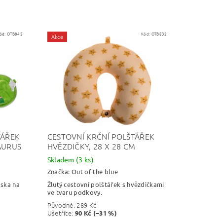
ód:
OTB842
Kód:
OTB832
Akce
TÁŘEK
CESTOVNÍ KRČNÍ POLŠTÁŘEK
AURUS
HVĚZDIČKY, 28 X 28 CM
Skladem
(3 ks)
Značka:
Out of the blue
aska na
Žlutý cestovní polštářek s hvězdičkami
ve tvaru podkovy.
Původně:
289 Kč
Ušetříte
:
90 Kč (–31 %)