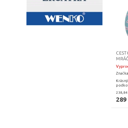
CEST
MRÁČ
Vypro
Značk
Krásný
podko
289