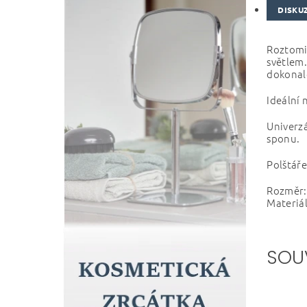
DISKU
Roztomil
světlem.
dokonal
Ideální 
Univerzá
sponu.
Polštáře
Rozměr: 
Materiál
SOU