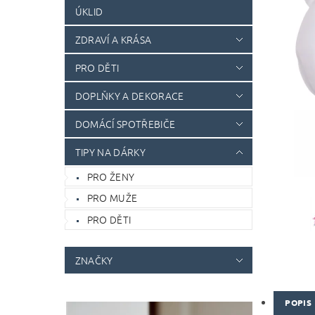
ÚKLID
ZDRAVÍ A KRÁSA
PRO DĚTI
DOPLŇKY A DEKORACE
DOMÁCÍ SPOTŘEBIČE
TIPY NA DÁRKY
PRO ŽENY
PRO MUŽE
PRO DĚTI
ZNAČKY
POPIS