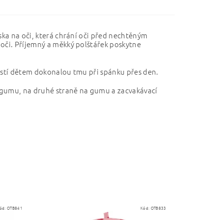
ska na oči, která chrání oči před nechtěným
 oči. Příjemný a měkký polštářek poskytne
jistí dětem dokonalou tmu při spánku přes den.
a gumu, na druhé straně na gumu a zacvakávací
ód:
OTB841
Kód:
OTB833