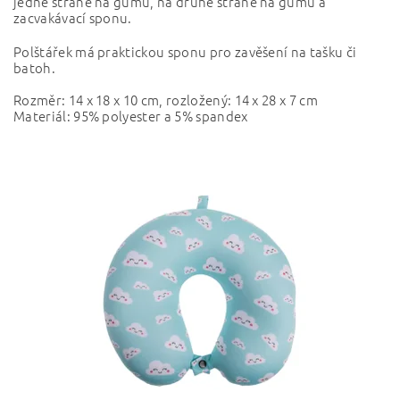
jedné straně na gumu, na druhé straně na gumu a
zacvakávací sponu.
Polštářek má praktickou sponu pro zavěšení na tašku či
batoh.
Rozměr: 14 x 18 x 10 cm, rozložený: 14 x 28 x 7 cm
Materiál: 95% polyester a 5% spandex