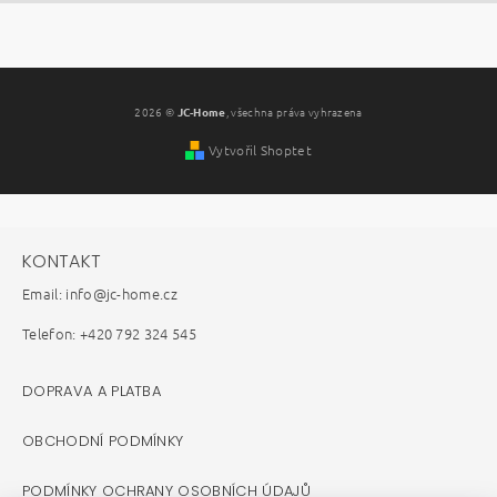
2026 ©
JC-Home
, všechna práva vyhrazena
Vytvořil Shoptet
KONTAKT
Email: info@jc-home.cz
Telefon: +420 792 324 545
DOPRAVA A PLATBA
OBCHODNÍ PODMÍNKY
PODMÍNKY OCHRANY OSOBNÍCH ÚDAJŮ