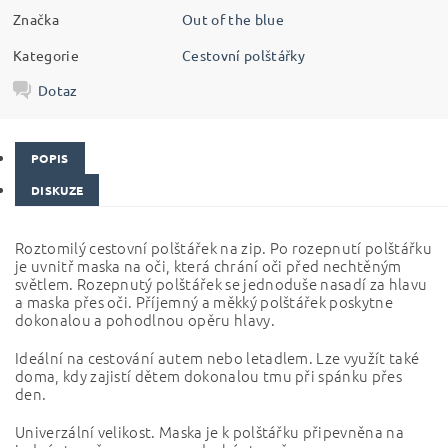
Značka
Out of the blue
Kategorie
Cestovní polštářky
Dotaz
POPIS
DISKUZE
Roztomilý cestovní polštářek na zip. Po rozepnutí polštářku
je uvnitř maska na oči, která chrání oči před nechtěným
světlem. Rozepnutý polštářek se jednoduše nasadí za hlavu
a maska přes oči. Příjemný a měkký polštářek poskytne
dokonalou a pohodlnou opěru hlavy.
Ideální na cestování autem nebo letadlem. Lze využít také
doma, kdy zajistí dětem dokonalou tmu při spánku přes
den.
Univerzální velikost. Maska je k polštářku připevněna na