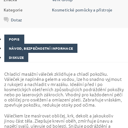
Kategorie
Kosmetické pomůcky a přístroje
Dotaz
POPIS
NÁVOD, BEZPEČNOSTNÍ INFORMACE
DISKUZE
Chladicí masážní váleček zklidňuje a chladí pokožku.
Váleček je naplněna gelem a vodou, lze ho snadno vyjmout
z rukojeti a nachladit v mrazáku. Ideální před i po
kosmetických ošetřeních způsobujících podráždění pokožky
nebo po laserových zákrocích. Vhodný pro každodenní péči
o obličej pro osvěžení a omlazení pleti. Zabraňuje vráskám,
zpevňuje pokožku, redukuje otoky pod očima.
Válečkem lze masírovat obličej, krk, dekolt a jakoukoliv
jinou část těla. Zlepšuje krevní oběh, zmírňuje únavu a
napětí svalů, ulevuje od bolesti. Snižuje podráždění a