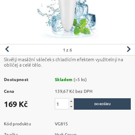
1
z 6
Skvělý masážní váleček s chladícím efektem využitelný na
obličej a celé tělo.
Dostupnost
Skladem
(>5 ks)
Cena
139,67 Kč bez DPH
169 Kč
Kód produktu
VG815
Značka
Verk Group